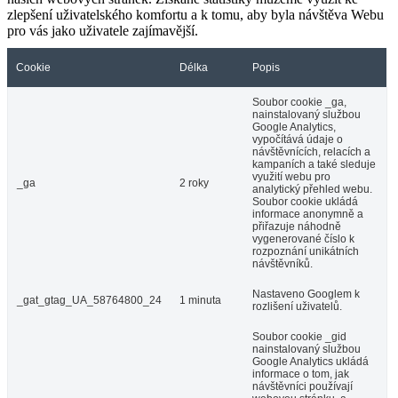
zlepšení uživatelského komfortu a k tomu, aby byla návštěva Webu
pro vás jako uživatele zajímavější.
Cookie
Délka
Popis
Soubor cookie _ga,
nainstalovaný službou
Google Analytics,
vypočítává údaje o
návštěvnících, relacích a
kampaních a také sleduje
využití webu pro
_ga
2 roky
analytický přehled webu.
Soubor cookie ukládá
informace anonymně a
přiřazuje náhodně
vygenerované číslo k
rozpoznání unikátních
návštěvníků.
Nastaveno Googlem k
_gat_gtag_UA_58764800_24
1 minuta
rozlišení uživatelů.
Soubor cookie _gid
nainstalovaný službou
Google Analytics ukládá
informace o tom, jak
návštěvníci používají