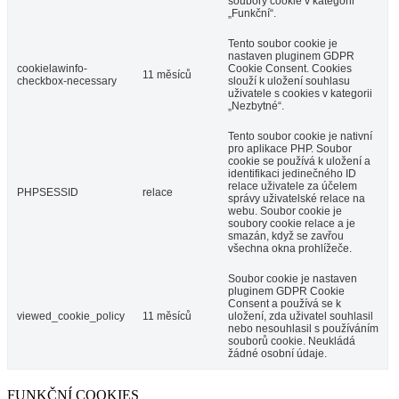
soubory cookie v kategorii
„Funkční“.
Tento soubor cookie je
nastaven pluginem GDPR
cookielawinfo-
Cookie Consent. Cookies
11 měsíců
checkbox-necessary
slouží k uložení souhlasu
uživatele s cookies v kategorii
„Nezbytné“.
Tento soubor cookie je nativní
pro aplikace PHP. Soubor
cookie se používá k uložení a
identifikaci jedinečného ID
relace uživatele za účelem
PHPSESSID
relace
správy uživatelské relace na
webu. Soubor cookie je
soubory cookie relace a je
smazán, když se zavřou
všechna okna prohlížeče.
Soubor cookie je nastaven
pluginem GDPR Cookie
Consent a používá se k
viewed_cookie_policy
11 měsíců
uložení, zda uživatel souhlasil
nebo nesouhlasil s používáním
souborů cookie. Neukládá
žádné osobní údaje.
FUNKČNÍ COOKIES