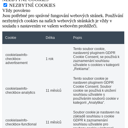
NEZBYTNÉ COOKIES
Vždy povoleno
Jsou potřebné pro správné fungování webových stránek. Používání
nezbytných cookies na našich webových stránkách je vždy v
souladu s nastavením ve vašem webovém prohlížeči.
Cookie
Délka
Popis
Tento soubor cookie,
nastavený pluginem GDPR
cookielawinfo-
Cookie Consent, se používá k
checkbox-
1 rok
zaznamenání souhlasu
advertisement
uživatele s cookies v kategorii
„Reklama“.
Tento soubor cookie je
nastaven pluginem GDPR
Cookie Consent. Soubor
cookielawinfo-
11 měsíců
cookie se používá k uložení
checkbox-analytics
souhlasu uživatele s
používáním souborů cookie v
kategorii „Analytika“.
Soubor cookie je nastaven na
základě souhlasu s cookie
cookielawinfo-
GDPR k zaznamenání
11 měsíců
checkbox-functional
souhlasu uživatele pro