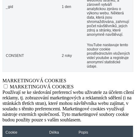
webovou stránku, a
zároveň vytváří
_gid
1 den
analytickou zprávu o
výkonu webu. Některá
data, která jsou
shromažďována, zahrnují
počet návštěvníků, jejich
zdroj a stránky, které
anonymně navštěvují.
YouTube nastavuje tento
soubor cookie
prostřednictvím vložených
CONSENT
2 roky
videí youtube a registruje
anonymní statistické
údaje.
MARKETINGOVÁ COOKIES
MARKETINGOVÁ COOKIES
Používají se ke sledování preferencí webu uživatele za účelem cílení
reklamy, tj. zobrazování marketingových a reklamních sdělení (i na
stránkách třetích stran), které mohou návštěvníka webu zajímat, v
souladu s těmito preferencemi. Marketingové cookies využívají
nástroje externích společností. Tyto marketingové soubory cookie
budou použity pouze s vaším souhlasem.
Cookie
Délka
Popis