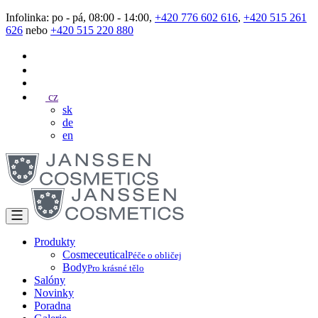
Infolinka: po - pá, 08:00 - 14:00,
+420 776 602 616
,
+420 515 261
626
nebo
+420 515 220 880
cz
sk
de
en
Produkty
Cosmeceutical
Péče o obličej
Body
Pro krásné tělo
Salóny
Novinky
Poradna