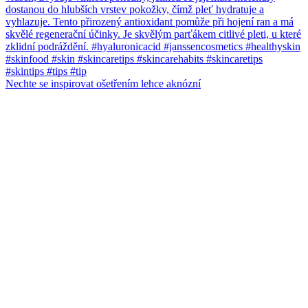
Nechte se inspirovat ošetřením lehce aknózní