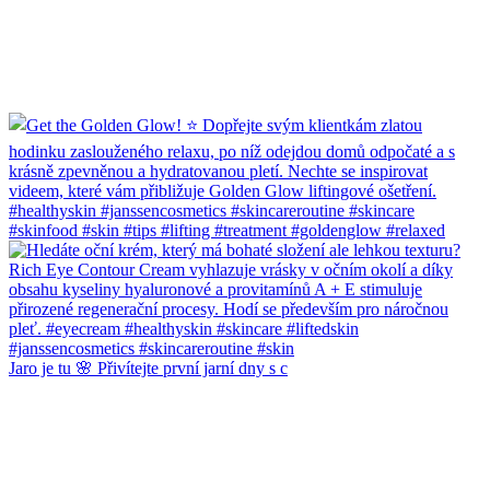
Jaro je tu 🌸 Přivítejte první jarní dny s c