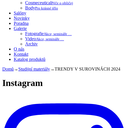
Cosmeceutical
Péče o obličej
Body
Pro krásné tělo
Salóny
Novinky
Poradna
Galerie
Fotografie
Akce, semináře …
Video
Akce, semináře …
Archiv
O nás
Kontakt
Katalog produktů
Domů
→
Studijní materiály
→
TRENDY V SUROVINÁCH 2024
Instagram