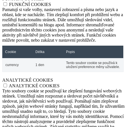
FUNKČNÍ COOKIES
Pamatují si vaše volby, nastavení zobrazení a písma nebo jazyk a
oblast, kde se nacházíte. Tím zlepšují komfort při prohlížení webu a
rozšiřují funkcionalitu stránek. Dále umožňují sledování videí,
umístění komentářů na blogu apod. Informace shromažďované
prostřednictvím těchto cookies jsou anonymní a nesledují vaše
aktivity při návštěvě jiných webových stránek. Funkční cookies
můžete povolit, nebo zakázat v nastavení prohlížeče.
Cookie
Délka
Popis
Tento soubor cookie se používá k
currency
1 den
uložení preference měny uživatele.
ANALYTICKÉ COOKIES
ANALYTICKÉ COOKIES
Tyto soubory cookie se používají ke zlepšení fungování webových
stránek. Umožňují nám rozpoznat a sledovat počet návštěvníků a
sledovat, jak návštěvníci web používají. Pomáhají nám zlepšovat
způsob, jakým webové stránky fungují, například tím, že uživatelům
umožňují snadno najít to, co hledají. Tyto soubory cookie
neshromažďují informace, které by vás mohly identifikovat. Pomocí
těchto nástrojů analyzujeme a pravidelně zlepšujeme funkčnost
našich webových stránek. Získané statistiky můžeme využít ke