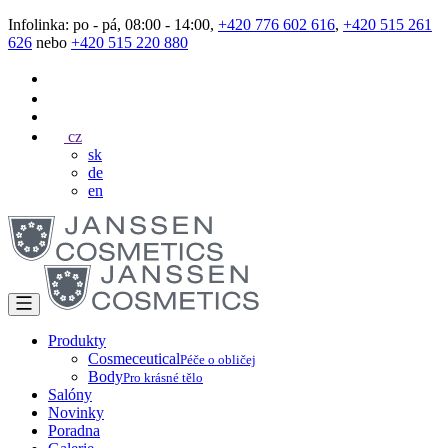
Infolinka: po - pá, 08:00 - 14:00,
+420 776 602 616
,
+420 515 261
626
nebo
+420 515 220 880
cz
sk
de
en
Produkty
Cosmeceutical
Péče o obličej
Body
Pro krásné tělo
Salóny
Novinky
Poradna