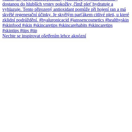
Nechte se inspirovat ošetřením lehce aknózní