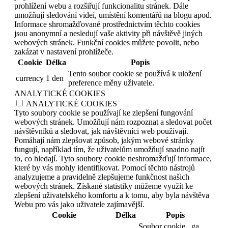
prohlížení webu a rozšiřují funkcionalitu stránek. Dále
umožňují sledování videí, umístění komentářů na blogu apod.
Informace shromažďované prostřednictvím těchto cookies
jsou anonymní a nesledují vaše aktivity při návštěvě jiných
webových stránek. Funkční cookies můžete povolit, nebo
zakázat v nastavení prohlížeče.
Cookie
Délka
Popis
Tento soubor cookie se používá k uložení
currency
1 den
preference měny uživatele.
ANALYTICKÉ COOKIES
ANALYTICKÉ COOKIES
Tyto soubory cookie se používají ke zlepšení fungování
webových stránek. Umožňují nám rozpoznat a sledovat počet
návštěvníků a sledovat, jak návštěvníci web používají.
Pomáhají nám zlepšovat způsob, jakým webové stránky
fungují, například tím, že uživatelům umožňují snadno najít
to, co hledají. Tyto soubory cookie neshromažďují informace,
které by vás mohly identifikovat. Pomocí těchto nástrojů
analyzujeme a pravidelně zlepšujeme funkčnost našich
webových stránek. Získané statistiky můžeme využít ke
zlepšení uživatelského komfortu a k tomu, aby byla návštěva
Webu pro vás jako uživatele zajímavější.
Cookie
Délka
Popis
Soubor cookie _ga,