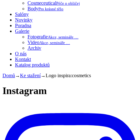
Cosmeceutical
Péče o obličej
Body
Pro krásné tělo
Salóny
Novinky
Poradna
Galerie
Fotografie
Akce, semináře …
Video
Akce, semináře …
Archiv
O nás
Kontakt
Katalog produktů
Domů
→
Ke stažení
→
Logo inspira:cosmetics
Instagram