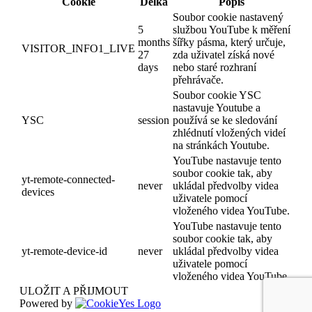
Cookie
Délka
Popis
Soubor cookie nastavený
5
službou YouTube k měření
months
šířky pásma, který určuje,
VISITOR_INFO1_LIVE
27
zda uživatel získá nové
days
nebo staré rozhraní
přehrávače.
Soubor cookie YSC
nastavuje Youtube a
YSC
session
používá se ke sledování
zhlédnutí vložených videí
na stránkách Youtube.
YouTube nastavuje tento
soubor cookie tak, aby
yt-remote-connected-
never
ukládal předvolby videa
devices
uživatele pomocí
vloženého videa YouTube.
YouTube nastavuje tento
soubor cookie tak, aby
yt-remote-device-id
never
ukládal předvolby videa
uživatele pomocí
vloženého videa YouTube.
ULOŽIT A PŘIJMOUT
Powered by