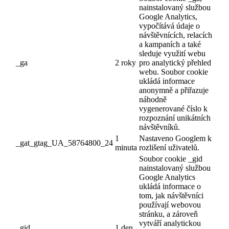
nainstalovaný službou
Google Analytics,
vypočítává údaje o
návštěvnících, relacích
a kampaních a také
sleduje využití webu
_ga
2 roky
pro analytický přehled
webu. Soubor cookie
ukládá informace
anonymně a přiřazuje
náhodně
vygenerované číslo k
rozpoznání unikátních
návštěvníků.
1
Nastaveno Googlem k
_gat_gtag_UA_58764800_24
minuta
rozlišení uživatelů.
Soubor cookie _gid
nainstalovaný službou
Google Analytics
ukládá informace o
tom, jak návštěvníci
používají webovou
stránku, a zároveň
vytváří analytickou
_gid
1 den