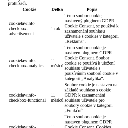
prohlížeči.
Cookie
Délka
Popis
Tento soubor cookie,
nastavený pluginem GDPR
cookielawinfo-
Cookie Consent, se používá k
checkbox-
1 rok
zaznamenání souhlasu
advertisement
uživatele s cookies v kategorii
„Reklama“.
Tento soubor cookie je
nastaven pluginem GDPR
Cookie Consent. Soubor
cookielawinfo-
11
cookie se používá k uložení
checkbox-analytics
měsíců
souhlasu uživatele s
používáním souborů cookie v
kategorii „Analytika“.
Soubor cookie je nastaven na
základě souhlasu s cookie
cookielawinfo-
11
GDPR k zaznamenání
checkbox-functional
měsíců
souhlasu uživatele pro
soubory cookie v kategorii
„Funkční“.
Tento soubor cookie je
nastaven pluginem GDPR
cookielawinfo-
11
Cookie Consent. Cookies