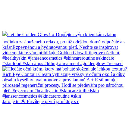
Jaro je tu 🌸 Přivítejte první jarní dny s c