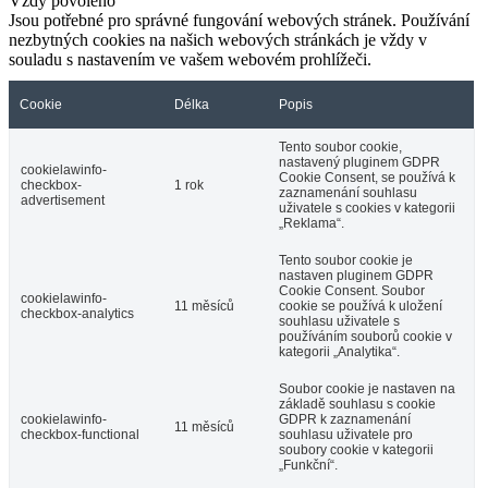
Vždy povoleno
Jsou potřebné pro správné fungování webových stránek. Používání
nezbytných cookies na našich webových stránkách je vždy v
souladu s nastavením ve vašem webovém prohlížeči.
Cookie
Délka
Popis
Tento soubor cookie,
nastavený pluginem GDPR
cookielawinfo-
Cookie Consent, se používá k
checkbox-
1 rok
zaznamenání souhlasu
advertisement
uživatele s cookies v kategorii
„Reklama“.
Tento soubor cookie je
nastaven pluginem GDPR
Cookie Consent. Soubor
cookielawinfo-
11 měsíců
cookie se používá k uložení
checkbox-analytics
souhlasu uživatele s
používáním souborů cookie v
kategorii „Analytika“.
Soubor cookie je nastaven na
základě souhlasu s cookie
cookielawinfo-
GDPR k zaznamenání
11 měsíců
checkbox-functional
souhlasu uživatele pro
soubory cookie v kategorii
„Funkční“.