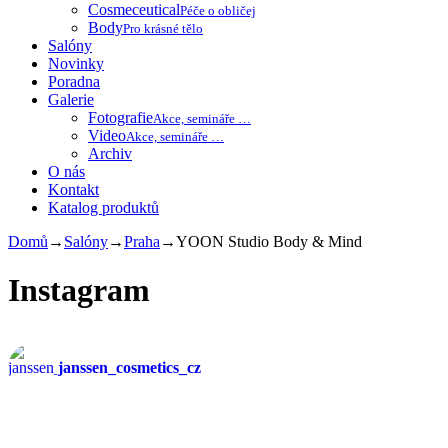
Cosmeceutical
Péče o obličej
Body
Pro krásné tělo
Salóny
Novinky
Poradna
Galerie
Fotografie
Akce, semináře …
Video
Akce, semináře …
Archiv
O nás
Kontakt
Katalog produktů
Domů
→
Salóny
→
Praha
→
YOON Studio Body & Mind
Instagram
janssen_cosmetics_cz