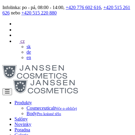
Infolinka: po - pá, 08:00 - 14:00,
+420 776 602 616
,
+420 515 261
626
nebo
+420 515 220 880
cz
sk
de
en
Produkty
Cosmeceutical
Péče o obličej
Body
Pro krásné tělo
Salóny
Novinky
Poradna