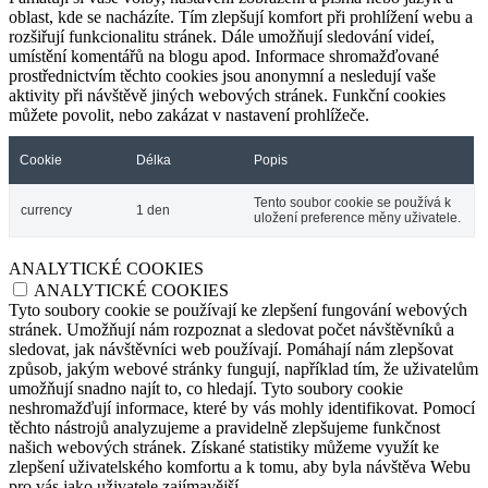
oblast, kde se nacházíte. Tím zlepšují komfort při prohlížení webu a
rozšiřují funkcionalitu stránek. Dále umožňují sledování videí,
umístění komentářů na blogu apod. Informace shromažďované
prostřednictvím těchto cookies jsou anonymní a nesledují vaše
aktivity při návštěvě jiných webových stránek. Funkční cookies
můžete povolit, nebo zakázat v nastavení prohlížeče.
Cookie
Délka
Popis
Tento soubor cookie se používá k
currency
1 den
uložení preference měny uživatele.
ANALYTICKÉ COOKIES
ANALYTICKÉ COOKIES
Tyto soubory cookie se používají ke zlepšení fungování webových
stránek. Umožňují nám rozpoznat a sledovat počet návštěvníků a
sledovat, jak návštěvníci web používají. Pomáhají nám zlepšovat
způsob, jakým webové stránky fungují, například tím, že uživatelům
umožňují snadno najít to, co hledají. Tyto soubory cookie
neshromažďují informace, které by vás mohly identifikovat. Pomocí
těchto nástrojů analyzujeme a pravidelně zlepšujeme funkčnost
našich webových stránek. Získané statistiky můžeme využít ke
zlepšení uživatelského komfortu a k tomu, aby byla návštěva Webu
pro vás jako uživatele zajímavější.