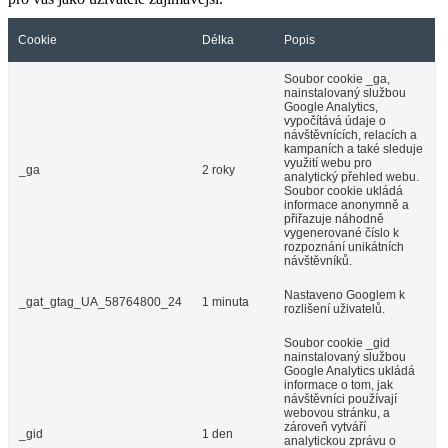
Cookie
Délka
Popis
Soubor cookie _ga,
nainstalovaný službou
Google Analytics,
vypočítává údaje o
návštěvnících, relacích a
kampaních a také sleduje
využití webu pro
_ga
2 roky
analytický přehled webu.
Soubor cookie ukládá
informace anonymně a
přiřazuje náhodně
vygenerované číslo k
rozpoznání unikátních
návštěvníků.
Nastaveno Googlem k
_gat_gtag_UA_58764800_24
1 minuta
rozlišení uživatelů.
Soubor cookie _gid
nainstalovaný službou
Google Analytics ukládá
informace o tom, jak
návštěvníci používají
webovou stránku, a
zároveň vytváří
_gid
1 den
analytickou zprávu o