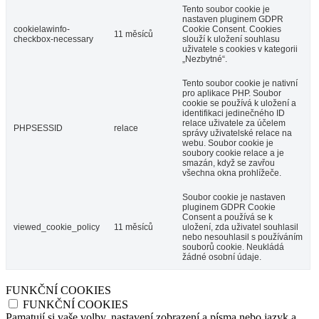
Tento soubor cookie je
nastaven pluginem GDPR
cookielawinfo-
Cookie Consent. Cookies
11 měsíců
checkbox-necessary
slouží k uložení souhlasu
uživatele s cookies v kategorii
„Nezbytné“.
Tento soubor cookie je nativní
pro aplikace PHP. Soubor
cookie se používá k uložení a
identifikaci jedinečného ID
relace uživatele za účelem
PHPSESSID
relace
správy uživatelské relace na
webu. Soubor cookie je
soubory cookie relace a je
smazán, když se zavřou
všechna okna prohlížeče.
Soubor cookie je nastaven
pluginem GDPR Cookie
Consent a používá se k
viewed_cookie_policy
11 měsíců
uložení, zda uživatel souhlasil
nebo nesouhlasil s používáním
souborů cookie. Neukládá
žádné osobní údaje.
FUNKČNÍ COOKIES
FUNKČNÍ COOKIES
Pamatují si vaše volby, nastavení zobrazení a písma nebo jazyk a