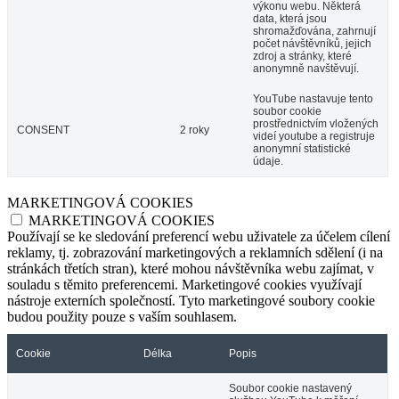
výkonu webu. Některá
data, která jsou
shromažďována, zahrnují
počet návštěvníků, jejich
zdroj a stránky, které
anonymně navštěvují.
YouTube nastavuje tento
soubor cookie
prostřednictvím vložených
CONSENT
2 roky
videí youtube a registruje
anonymní statistické
údaje.
MARKETINGOVÁ COOKIES
MARKETINGOVÁ COOKIES
Používají se ke sledování preferencí webu uživatele za účelem cílení
reklamy, tj. zobrazování marketingových a reklamních sdělení (i na
stránkách třetích stran), které mohou návštěvníka webu zajímat, v
souladu s těmito preferencemi. Marketingové cookies využívají
nástroje externích společností. Tyto marketingové soubory cookie
budou použity pouze s vaším souhlasem.
Cookie
Délka
Popis
Soubor cookie nastavený