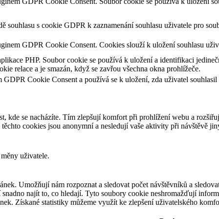
luginem GDPR Cookie Consent. Soubor cookie se používá k uložení souh
adě souhlasu s cookie GDPR k zaznamenání souhlasu uživatele pro soub
uginem GDPR Cookie Consent. Cookies slouží k uložení souhlasu uživa
aplikace PHP. Soubor cookie se používá k uložení a identifikaci jedineč
kie relace a je smazán, když se zavřou všechna okna prohlížeče.
m GDPR Cookie Consent a používá se k uložení, zda uživatel souhlasil
t, kde se nacházíte. Tím zlepšují komfort při prohlížení webu a rozšiřu
chto cookies jsou anonymní a nesledují vaše aktivity při návštěvě ji
 měny uživatele.
ánek. Umožňují nám rozpoznat a sledovat počet návštěvníků a sledovat
snadno najít to, co hledají. Tyto soubory cookie neshromažďují informa
ek. Získané statistiky můžeme využít ke zlepšení uživatelského komfo