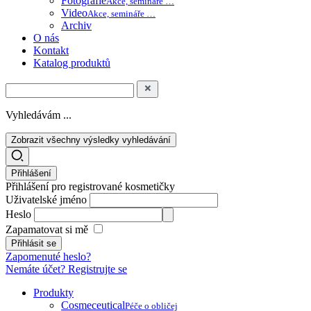
Fotografie
Akce, semináře …
Video
Akce, semináře …
Archiv
O nás
Kontakt
Katalog produktů
Vyhledávám ...
Zobrazit všechny výsledky vyhledávání
Přihlášení
Přihlášení pro registrované kosmetičky
Uživatelské jméno
Heslo
Zapamatovat si mě
Zapomenuté heslo?
Nemáte účet? Registrujte se
Produkty
Cosmeceutical
Péče o obličej