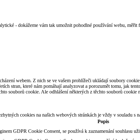
alytické - dokážeme vám tak umožnit pohodlné používání webu, měřit 
cházení webem. Z nich se ve vašem prohlížeči ukládají soubory cookie,
etích stran, které nám pomáhají analyzovat a porozumět tomu, jak ten
hto souborů cookie. Ale odhlášení některých z těchto souborů cookie mů
ezbytných cookies na našich webových stránkách je vždy v souladu s 
Popis
uginem GDPR Cookie Consent, se používá k zaznamenání souhlasu uživa