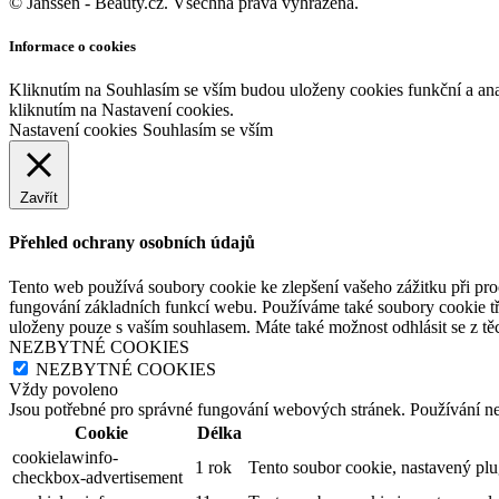
© Janssen - Beauty.cz. Všechna práva vyhrazena.
Informace o cookies
Kliknutím na Souhlasím se vším budou uloženy cookies funkční a an
kliknutím na Nastavení cookies.
Nastavení cookies
Souhlasím se vším
Zavřít
Přehled ochrany osobních údajů
Tento web používá soubory cookie ke zlepšení vašeho zážitku při pro
fungování základních funkcí webu. Používáme také soubory cookie tř
uloženy pouze s vaším souhlasem. Máte také možnost odhlásit se z těc
NEZBYTNÉ COOKIES
NEZBYTNÉ COOKIES
Vždy povoleno
Jsou potřebné pro správné fungování webových stránek. Používání n
Cookie
Délka
cookielawinfo-
1 rok
Tento soubor cookie, nastavený pl
checkbox-advertisement