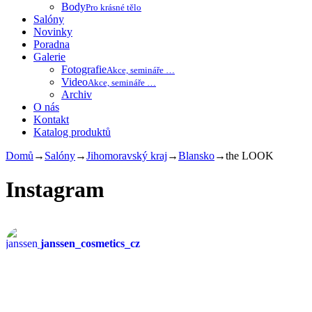
Body
Pro krásné tělo
Salóny
Novinky
Poradna
Galerie
Fotografie
Akce, semináře …
Video
Akce, semináře …
Archiv
O nás
Kontakt
Katalog produktů
Domů
→
Salóny
→
Jihomoravský kraj
→
Blansko
→
the LOOK
Instagram
janssen_cosmetics_cz