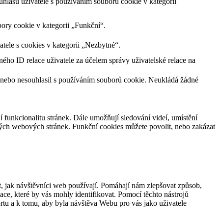
lasu uživatele s používáním souborů cookie v kategorii
ory cookie v kategorii „Funkční“.
tele s cookies v kategorii „Nezbytné“.
ného ID relace uživatele za účelem správy uživatelské relace na
 nebo nesouhlasil s používáním souborů cookie. Neukládá žádné
jí funkcionalitu stránek. Dále umožňují sledování videí, umístění
ných webových stránek. Funkční cookies můžete povolit, nebo zakázat
, jak návštěvníci web používají. Pomáhají nám zlepšovat způsob,
ce, které by vás mohly identifikovat. Pomocí těchto nástrojů
rtu a k tomu, aby byla návštěva Webu pro vás jako uživatele