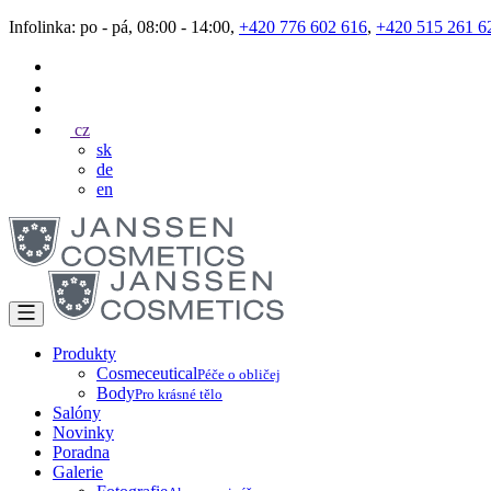
Infolinka: po - pá, 08:00 - 14:00,
+420 776 602 616
,
+420 515 261 6
cz
sk
de
en
Produkty
Cosmeceutical
Péče o obličej
Body
Pro krásné tělo
Salóny
Novinky
Poradna
Galerie