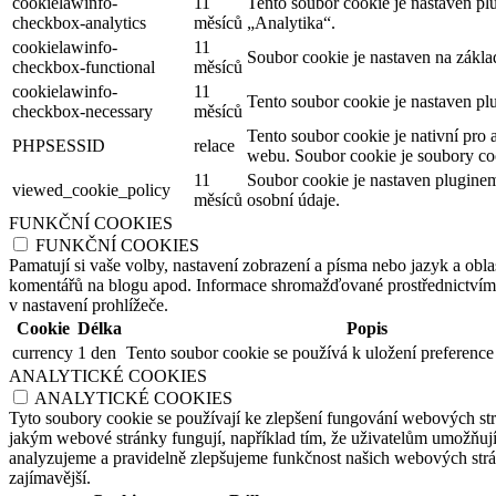
cookielawinfo-
11
Tento soubor cookie je nastaven p
checkbox-analytics
měsíců
„Analytika“.
cookielawinfo-
11
Soubor cookie je nastaven na zákl
checkbox-functional
měsíců
cookielawinfo-
11
Tento soubor cookie je nastaven pl
checkbox-necessary
měsíců
Tento soubor cookie je nativní pro 
PHPSESSID
relace
webu. Soubor cookie je soubory coo
11
Soubor cookie je nastaven plugine
viewed_cookie_policy
měsíců
osobní údaje.
FUNKČNÍ COOKIES
FUNKČNÍ COOKIES
Pamatují si vaše volby, nastavení zobrazení a písma nebo jazyk a oblas
komentářů na blogu apod. Informace shromažďované prostřednictvím tě
v nastavení prohlížeče.
Cookie
Délka
Popis
currency
1 den
Tento soubor cookie se používá k uložení preference
ANALYTICKÉ COOKIES
ANALYTICKÉ COOKIES
Tyto soubory cookie se používají ke zlepšení fungování webových str
jakým webové stránky fungují, například tím, že uživatelům umožňují 
analyzujeme a pravidelně zlepšujeme funkčnost našich webových strán
zajímavější.