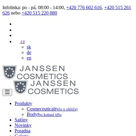
Infolinka: po - pá, 08:00 - 14:00,
+420 776 602 616
,
+420 515 261
626
nebo
+420 515 220 880
cz
sk
de
en
Produkty
Cosmeceutical
Péče o obličej
Body
Pro krásné tělo
Salóny
Novinky
Poradna