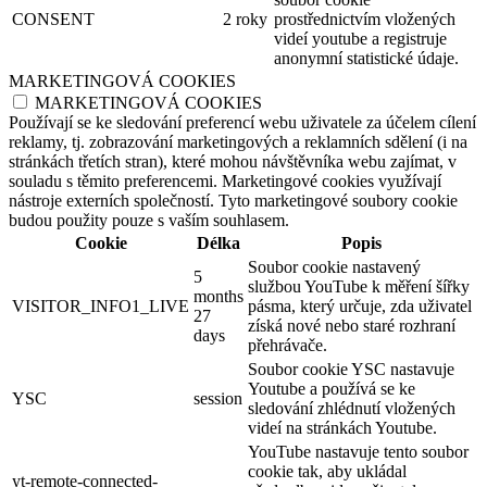
CONSENT
2 roky
prostřednictvím vložených
videí youtube a registruje
anonymní statistické údaje.
MARKETINGOVÁ COOKIES
MARKETINGOVÁ COOKIES
Používají se ke sledování preferencí webu uživatele za účelem cílení
reklamy, tj. zobrazování marketingových a reklamních sdělení (i na
stránkách třetích stran), které mohou návštěvníka webu zajímat, v
souladu s těmito preferencemi. Marketingové cookies využívají
nástroje externích společností. Tyto marketingové soubory cookie
budou použity pouze s vaším souhlasem.
Cookie
Délka
Popis
Soubor cookie nastavený
5
službou YouTube k měření šířky
months
VISITOR_INFO1_LIVE
pásma, který určuje, zda uživatel
27
získá nové nebo staré rozhraní
days
přehrávače.
Soubor cookie YSC nastavuje
Youtube a používá se ke
YSC
session
sledování zhlédnutí vložených
videí na stránkách Youtube.
YouTube nastavuje tento soubor
cookie tak, aby ukládal
yt-remote-connected-