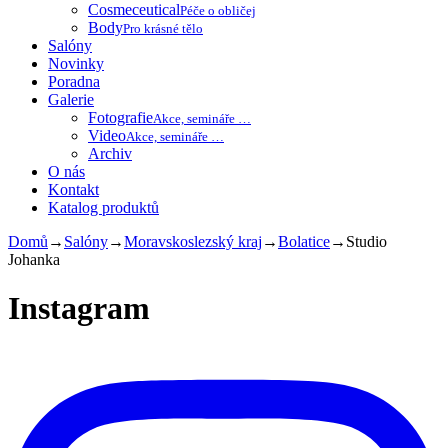
Cosmeceutical
Péče o obličej
Body
Pro krásné tělo
Salóny
Novinky
Poradna
Galerie
Fotografie
Akce, semináře …
Video
Akce, semináře …
Archiv
O nás
Kontakt
Katalog produktů
Domů
→
Salóny
→
Moravskoslezský kraj
→
Bolatice
→
Studio
Johanka
Instagram