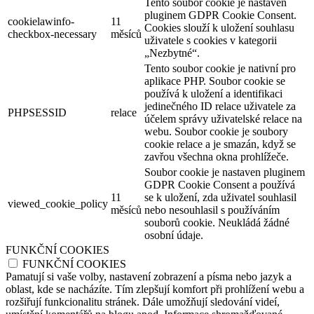
Tento soubor cookie je nastaven
pluginem GDPR Cookie Consent.
cookielawinfo-
11
Cookies slouží k uložení souhlasu
checkbox-necessary
měsíců
uživatele s cookies v kategorii
„Nezbytné“.
Tento soubor cookie je nativní pro
aplikace PHP. Soubor cookie se
používá k uložení a identifikaci
jedinečného ID relace uživatele za
PHPSESSID
relace
účelem správy uživatelské relace na
webu. Soubor cookie je soubory
cookie relace a je smazán, když se
zavřou všechna okna prohlížeče.
Soubor cookie je nastaven pluginem
GDPR Cookie Consent a používá
11
se k uložení, zda uživatel souhlasil
viewed_cookie_policy
měsíců
nebo nesouhlasil s používáním
souborů cookie. Neukládá žádné
osobní údaje.
FUNKČNÍ COOKIES
FUNKČNÍ COOKIES
Pamatují si vaše volby, nastavení zobrazení a písma nebo jazyk a
oblast, kde se nacházíte. Tím zlepšují komfort při prohlížení webu a
rozšiřují funkcionalitu stránek. Dále umožňují sledování videí,