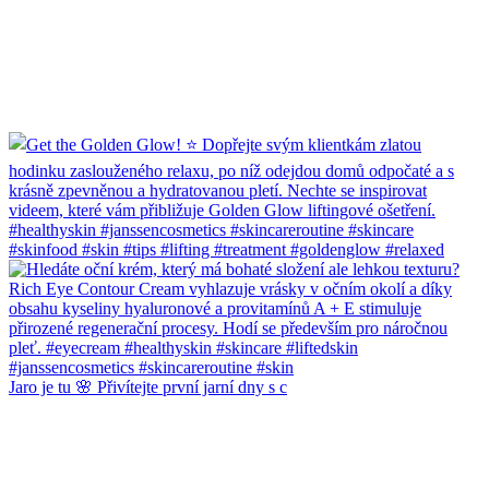
Jaro je tu 🌸 Přivítejte první jarní dny s c