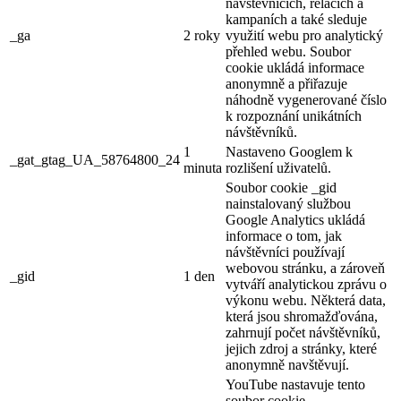
návštěvnících, relacích a
kampaních a také sleduje
_ga
2 roky
využití webu pro analytický
přehled webu. Soubor
cookie ukládá informace
anonymně a přiřazuje
náhodně vygenerované číslo
k rozpoznání unikátních
návštěvníků.
1
Nastaveno Googlem k
_gat_gtag_UA_58764800_24
minuta
rozlišení uživatelů.
Soubor cookie _gid
nainstalovaný službou
Google Analytics ukládá
informace o tom, jak
návštěvníci používají
webovou stránku, a zároveň
_gid
1 den
vytváří analytickou zprávu o
výkonu webu. Některá data,
která jsou shromažďována,
zahrnují počet návštěvníků,
jejich zdroj a stránky, které
anonymně navštěvují.
YouTube nastavuje tento
soubor cookie