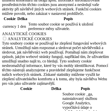
umístění komentářů na blogu apod. Informace shromažďované
prostřednictvím těchto cookies jsou anonymní a nesledují vaše
aktivity při návštěvě jiných webových stránek. Funkční cookies
můžete povolit, nebo zakázat v nastavení prohlížeče.
Cookie
Délka
Popis
Tento soubor cookie se používá k uložení
currency
1 den
preference měny uživatele.
ANALYTICKÉ COOKIES
ANALYTICKÉ COOKIES
Tyto soubory cookie se používají ke zlepšení fungování webových
stránek. Umožňují nám rozpoznat a sledovat počet návštěvníků a
sledovat, jak návštěvníci web používají. Pomáhají nám zlepšovat
způsob, jakým webové stránky fungují, například tím, že uživatelům
umožňují snadno najít to, co hledají. Tyto soubory cookie
neshromažďují informace, které by vás mohly identifikovat. Pomocí
těchto nástrojů analyzujeme a pravidelně zlepšujeme funkčnost
našich webových stránek. Získané statistiky můžeme využít ke
zlepšení uživatelského komfortu a k tomu, aby byla návštěva Webu
pro vás jako uživatele zajímavější.
Cookie
Délka
Popis
Soubor cookie _ga,
nainstalovaný službou
Google Analytics,
vypočítává údaje o