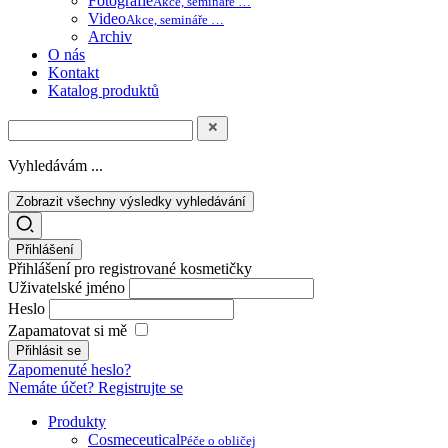
Fotografie
Akce, semináře …
Video
Akce, semináře …
Archiv
O nás
Kontakt
Katalog produktů
Vyhledávám ...
Zobrazit všechny výsledky vyhledávání
Přihlášení
Přihlášení pro registrované kosmetičky
Uživatelské jméno
Heslo
Zapamatovat si mě
Zapomenuté heslo?
Nemáte účet? Registrujte se
Produkty
Cosmeceutical
Péče o obličej