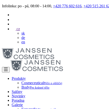
Infolinka: po - pá, 08:00 - 14:00,
+420 776 602 616
,
+420 515 261 6
cz
sk
de
en
Produkty
Cosmeceutical
Péče o obličej
Body
Pro krásné tělo
Salóny
Novinky
Poradna
Galerie