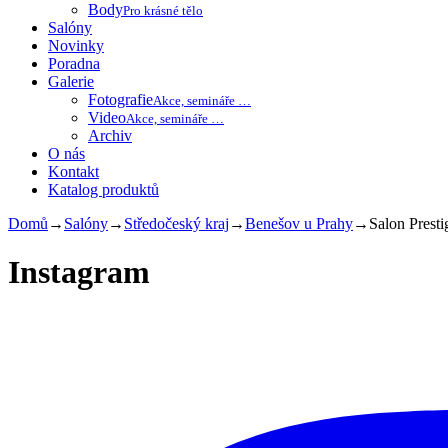
Body
Pro krásné tělo
Salóny
Novinky
Poradna
Galerie
Fotografie
Akce, semináře …
Video
Akce, semináře …
Archiv
O nás
Kontakt
Katalog produktů
Domů
→
Salóny
→
Středočeský kraj
→
Benešov u Prahy
→
Salon Presti
Instagram