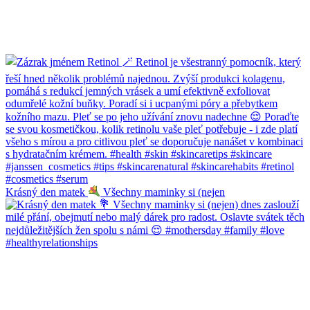
Krásný den matek
Všechny maminky si (nejen