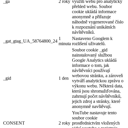
_ga
2 roky
využití webu pro analytický
přehled webu. Soubor
cookie ukládá informace
anonymně a přiřazuje
náhodně vygenerované číslo
k rozpoznání unikátních
návštěvníků.
1
Nastaveno Googlem k
_gat_gtag_UA_58764800_24
minuta
rozlišení uživatelů.
Soubor cookie _gid
nainstalovaný službou
Google Analytics ukládá
informace o tom, jak
návštěvníci používají
webovou stránku, a zároveň
_gid
1 den
vytváří analytickou zprávu o
výkonu webu. Některá data,
která jsou shromažďována,
zahrnují počet návštěvníků,
jejich zdroj a stránky, které
anonymně navštěvují.
YouTube nastavuje tento
soubor cookie
CONSENT
2 roky
prostřednictvím vložených