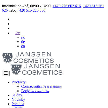
Infolinka: po - pá, 08:00 - 14:00,
+420 776 602 616
,
+420 515 261
626
nebo
+420 515 220 880
cz
sk
de
en
Produkty
Cosmeceutical
Péče o obličej
Body
Pro krásné tělo
Salóny
Novinky
Poradna