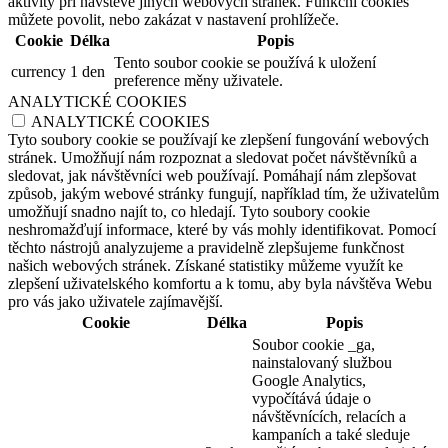
aktivity při návštěvě jiných webových stránek. Funkční cookies
můžete povolit, nebo zakázat v nastavení prohlížeče.
Cookie
Délka
Popis
Tento soubor cookie se používá k uložení
currency
1 den
preference měny uživatele.
ANALYTICKÉ COOKIES
ANALYTICKÉ COOKIES
Tyto soubory cookie se používají ke zlepšení fungování webových
stránek. Umožňují nám rozpoznat a sledovat počet návštěvníků a
sledovat, jak návštěvníci web používají. Pomáhají nám zlepšovat
způsob, jakým webové stránky fungují, například tím, že uživatelům
umožňují snadno najít to, co hledají. Tyto soubory cookie
neshromažďují informace, které by vás mohly identifikovat. Pomocí
těchto nástrojů analyzujeme a pravidelně zlepšujeme funkčnost
našich webových stránek. Získané statistiky můžeme využít ke
zlepšení uživatelského komfortu a k tomu, aby byla návštěva Webu
pro vás jako uživatele zajímavější.
Cookie
Délka
Popis
Soubor cookie _ga,
nainstalovaný službou
Google Analytics,
vypočítává údaje o
návštěvnících, relacích a
kampaních a také sleduje