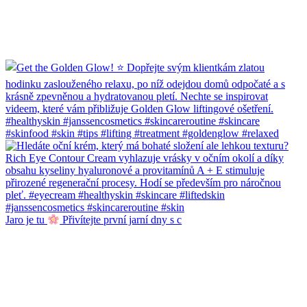
Jaro je tu
Přivítejte první jarní dny s c