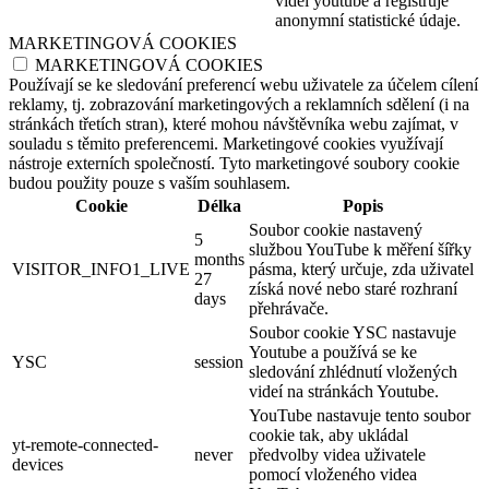
videí youtube a registruje
anonymní statistické údaje.
MARKETINGOVÁ COOKIES
MARKETINGOVÁ COOKIES
Používají se ke sledování preferencí webu uživatele za účelem cílení
reklamy, tj. zobrazování marketingových a reklamních sdělení (i na
stránkách třetích stran), které mohou návštěvníka webu zajímat, v
souladu s těmito preferencemi. Marketingové cookies využívají
nástroje externích společností. Tyto marketingové soubory cookie
budou použity pouze s vaším souhlasem.
Cookie
Délka
Popis
Soubor cookie nastavený
5
službou YouTube k měření šířky
months
VISITOR_INFO1_LIVE
pásma, který určuje, zda uživatel
27
získá nové nebo staré rozhraní
days
přehrávače.
Soubor cookie YSC nastavuje
Youtube a používá se ke
YSC
session
sledování zhlédnutí vložených
videí na stránkách Youtube.
YouTube nastavuje tento soubor
cookie tak, aby ukládal
yt-remote-connected-
never
předvolby videa uživatele
devices
pomocí vloženého videa