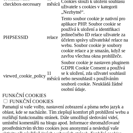
Cookies slouží k uložení souhlasu
checkbox-necessary
měsíců
uživatele s cookies v kategorii
„Nezbytné“.
Tento soubor cookie je nativní pro
aplikace PHP. Soubor cookie se
používá k uložení a identifikaci
jedinečného ID relace uživatele za
PHPSESSID
relace
účelem správy uživatelské relace na
webu. Soubor cookie je soubory
cookie relace a je smazán, když se
zavřou všechna okna prohlížeče.
Soubor cookie je nastaven pluginem
GDPR Cookie Consent a používá
11
se k uložení, zda uživatel souhlasil
viewed_cookie_policy
měsíců
nebo nesouhlasil s používáním
souborů cookie. Neukládá žádné
osobní údaje.
FUNKČNÍ COOKIES
FUNKČNÍ COOKIES
Pamatují si vaše volby, nastavení zobrazení a písma nebo jazyk a
oblast, kde se nacházíte. Tím zlepšují komfort při prohlížení webu a
rozšiřují funkcionalitu stránek. Dále umožňují sledování videí,
umístění komentářů na blogu apod. Informace shromažďované
prostřednictvím těchto cookies jsou anonymní a nesledují vaše