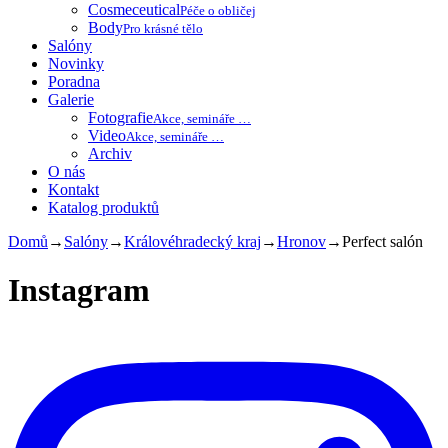
Cosmeceutical
Péče o obličej
Body
Pro krásné tělo
Salóny
Novinky
Poradna
Galerie
Fotografie
Akce, semináře …
Video
Akce, semináře …
Archiv
O nás
Kontakt
Katalog produktů
Domů
→
Salóny
→
Královéhradecký kraj
→
Hronov
→
Perfect salón
Instagram