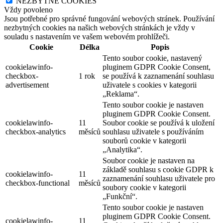
NEZBYTNÉ COOKIES
Vždy povoleno
Jsou potřebné pro správné fungování webových stránek. Používání
nezbytných cookies na našich webových stránkách je vždy v
souladu s nastavením ve vašem webovém prohlížeči.
Cookie
Délka
Popis
Tento soubor cookie, nastavený
cookielawinfo-
pluginem GDPR Cookie Consent,
checkbox-
1 rok
se používá k zaznamenání souhlasu
advertisement
uživatele s cookies v kategorii
„Reklama“.
Tento soubor cookie je nastaven
pluginem GDPR Cookie Consent.
cookielawinfo-
11
Soubor cookie se používá k uložení
checkbox-analytics
měsíců
souhlasu uživatele s používáním
souborů cookie v kategorii
„Analytika“.
Soubor cookie je nastaven na
základě souhlasu s cookie GDPR k
cookielawinfo-
11
zaznamenání souhlasu uživatele pro
checkbox-functional
měsíců
soubory cookie v kategorii
„Funkční“.
Tento soubor cookie je nastaven
pluginem GDPR Cookie Consent.
cookielawinfo-
11