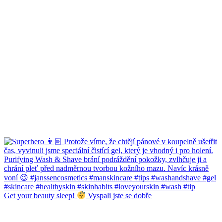
Get your beauty sleep!
Vyspali jste se dobře