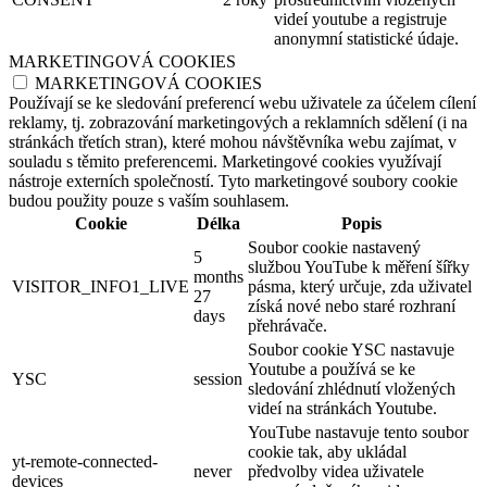
videí youtube a registruje
anonymní statistické údaje.
MARKETINGOVÁ COOKIES
MARKETINGOVÁ COOKIES
Používají se ke sledování preferencí webu uživatele za účelem cílení
reklamy, tj. zobrazování marketingových a reklamních sdělení (i na
stránkách třetích stran), které mohou návštěvníka webu zajímat, v
souladu s těmito preferencemi. Marketingové cookies využívají
nástroje externích společností. Tyto marketingové soubory cookie
budou použity pouze s vaším souhlasem.
Cookie
Délka
Popis
Soubor cookie nastavený
5
službou YouTube k měření šířky
months
VISITOR_INFO1_LIVE
pásma, který určuje, zda uživatel
27
získá nové nebo staré rozhraní
days
přehrávače.
Soubor cookie YSC nastavuje
Youtube a používá se ke
YSC
session
sledování zhlédnutí vložených
videí na stránkách Youtube.
YouTube nastavuje tento soubor
cookie tak, aby ukládal
yt-remote-connected-
never
předvolby videa uživatele
devices