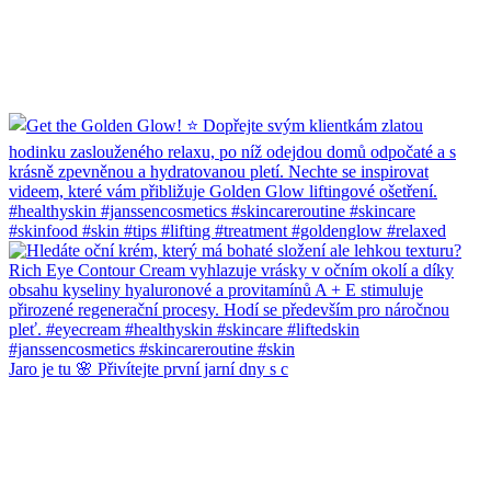
Jaro je tu 🌸 Přivítejte první jarní dny s c