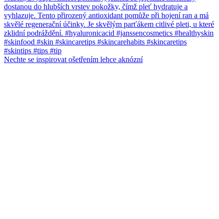
Nechte se inspirovat ošetřením lehce aknózní