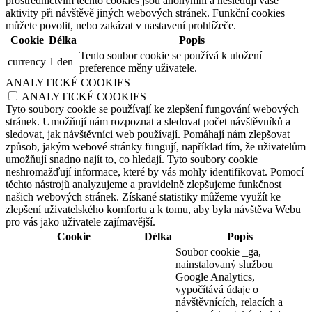
prostřednictvím těchto cookies jsou anonymní a nesledují vaše
aktivity při návštěvě jiných webových stránek. Funkční cookies
můžete povolit, nebo zakázat v nastavení prohlížeče.
Cookie
Délka
Popis
Tento soubor cookie se používá k uložení
currency
1 den
preference měny uživatele.
ANALYTICKÉ COOKIES
ANALYTICKÉ COOKIES
Tyto soubory cookie se používají ke zlepšení fungování webových
stránek. Umožňují nám rozpoznat a sledovat počet návštěvníků a
sledovat, jak návštěvníci web používají. Pomáhají nám zlepšovat
způsob, jakým webové stránky fungují, například tím, že uživatelům
umožňují snadno najít to, co hledají. Tyto soubory cookie
neshromažďují informace, které by vás mohly identifikovat. Pomocí
těchto nástrojů analyzujeme a pravidelně zlepšujeme funkčnost
našich webových stránek. Získané statistiky můžeme využít ke
zlepšení uživatelského komfortu a k tomu, aby byla návštěva Webu
pro vás jako uživatele zajímavější.
Cookie
Délka
Popis
Soubor cookie _ga,
nainstalovaný službou
Google Analytics,
vypočítává údaje o
návštěvnících, relacích a