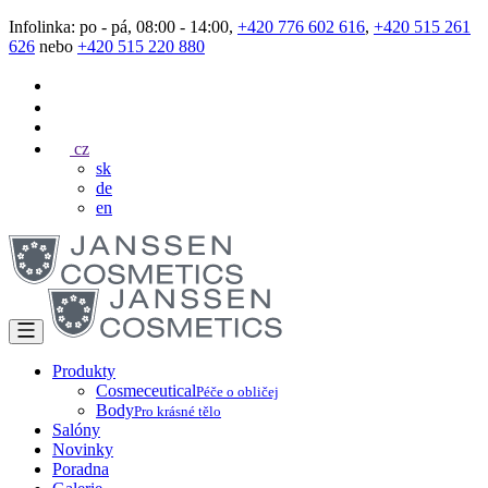
Infolinka: po - pá, 08:00 - 14:00,
+420 776 602 616
,
+420 515 261
626
nebo
+420 515 220 880
cz
sk
de
en
Produkty
Cosmeceutical
Péče o obličej
Body
Pro krásné tělo
Salóny
Novinky
Poradna