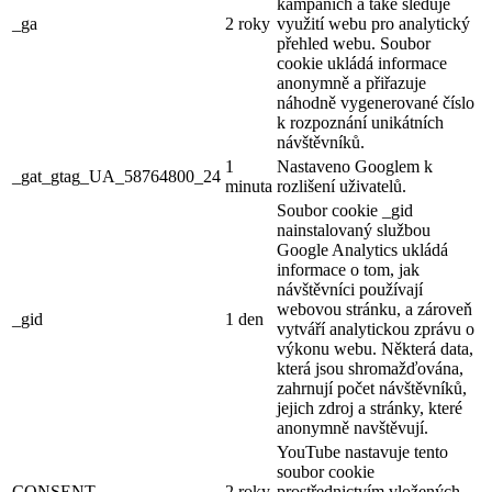
kampaních a také sleduje
_ga
2 roky
využití webu pro analytický
přehled webu. Soubor
cookie ukládá informace
anonymně a přiřazuje
náhodně vygenerované číslo
k rozpoznání unikátních
návštěvníků.
1
Nastaveno Googlem k
_gat_gtag_UA_58764800_24
minuta
rozlišení uživatelů.
Soubor cookie _gid
nainstalovaný službou
Google Analytics ukládá
informace o tom, jak
návštěvníci používají
webovou stránku, a zároveň
_gid
1 den
vytváří analytickou zprávu o
výkonu webu. Některá data,
která jsou shromažďována,
zahrnují počet návštěvníků,
jejich zdroj a stránky, které
anonymně navštěvují.
YouTube nastavuje tento
soubor cookie
CONSENT
2 roky
prostřednictvím vložených