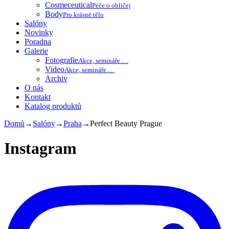
Cosmeceutical
Péče o obličej
Body
Pro krásné tělo
Salóny
Novinky
Poradna
Galerie
Fotografie
Akce, semináře …
Video
Akce, semináře …
Archiv
O nás
Kontakt
Katalog produktů
Domů
→
Salóny
→
Praha
→
Perfect Beauty Prague
Instagram