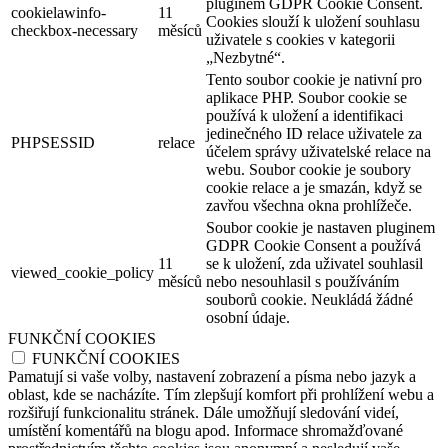
pluginem GDPR Cookie Consent.
cookielawinfo-
11
Cookies slouží k uložení souhlasu
checkbox-necessary
měsíců
uživatele s cookies v kategorii
„Nezbytné“.
Tento soubor cookie je nativní pro
aplikace PHP. Soubor cookie se
používá k uložení a identifikaci
jedinečného ID relace uživatele za
PHPSESSID
relace
účelem správy uživatelské relace na
webu. Soubor cookie je soubory
cookie relace a je smazán, když se
zavřou všechna okna prohlížeče.
Soubor cookie je nastaven pluginem
GDPR Cookie Consent a používá
11
se k uložení, zda uživatel souhlasil
viewed_cookie_policy
měsíců
nebo nesouhlasil s používáním
souborů cookie. Neukládá žádné
osobní údaje.
FUNKČNÍ COOKIES
FUNKČNÍ COOKIES
Pamatují si vaše volby, nastavení zobrazení a písma nebo jazyk a
oblast, kde se nacházíte. Tím zlepšují komfort při prohlížení webu a
rozšiřují funkcionalitu stránek. Dále umožňují sledování videí,
umístění komentářů na blogu apod. Informace shromažďované