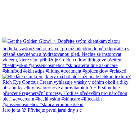
Jaro je tu 🌸 Přivítejte první jarní dny s c