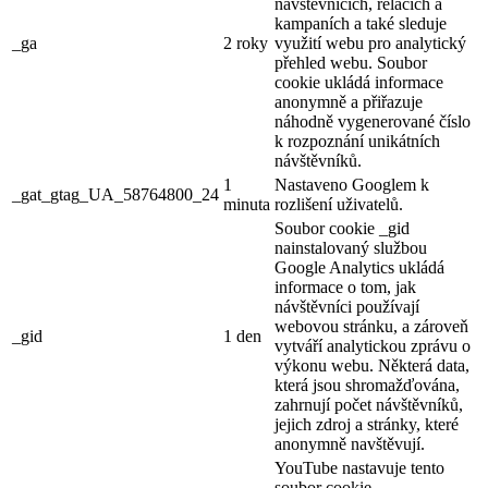
návštěvnících, relacích a
kampaních a také sleduje
_ga
2 roky
využití webu pro analytický
přehled webu. Soubor
cookie ukládá informace
anonymně a přiřazuje
náhodně vygenerované číslo
k rozpoznání unikátních
návštěvníků.
1
Nastaveno Googlem k
_gat_gtag_UA_58764800_24
minuta
rozlišení uživatelů.
Soubor cookie _gid
nainstalovaný službou
Google Analytics ukládá
informace o tom, jak
návštěvníci používají
webovou stránku, a zároveň
_gid
1 den
vytváří analytickou zprávu o
výkonu webu. Některá data,
která jsou shromažďována,
zahrnují počet návštěvníků,
jejich zdroj a stránky, které
anonymně navštěvují.
YouTube nastavuje tento
soubor cookie