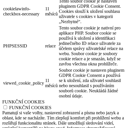
Tento soubor cookie je nastaven
pluginem GDPR Cookie Consent.
cookielawinfo-
11
Cookies slouží k uložení souhlasu
checkbox-necessary
měsíců
uživatele s cookies v kategorii
„Nezbytné“.
Tento soubor cookie je nativní pro
aplikace PHP. Soubor cookie se
používá k uložení a identifikaci
jedinečného ID relace uživatele za
PHPSESSID
relace
účelem správy uživatelské relace na
webu. Soubor cookie je soubory
cookie relace a je smazán, když se
zavřou všechna okna prohlížeče.
Soubor cookie je nastaven pluginem
GDPR Cookie Consent a používá
11
se k uložení, zda uživatel souhlasil
viewed_cookie_policy
měsíců
nebo nesouhlasil s používáním
souborů cookie. Neukládá žádné
osobní údaje.
FUNKČNÍ COOKIES
FUNKČNÍ COOKIES
Pamatují si vaše volby, nastavení zobrazení a písma nebo jazyk a
oblast, kde se nacházíte. Tím zlepšují komfort při prohlížení webu a
rozšiřují funkcionalitu stránek. Dále umožňují sledování videí,