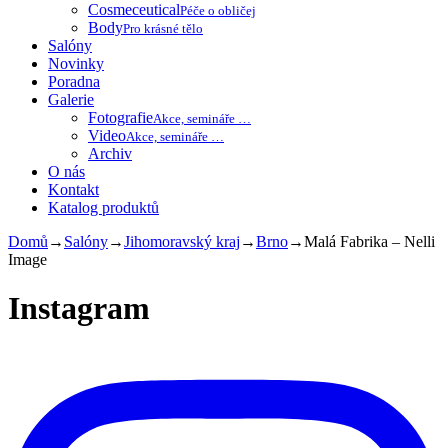
Cosmeceutical
Péče o obličej
Body
Pro krásné tělo
Salóny
Novinky
Poradna
Galerie
Fotografie
Akce, semináře …
Video
Akce, semináře …
Archiv
O nás
Kontakt
Katalog produktů
Domů
→
Salóny
→
Jihomoravský kraj
→
Brno
→
Malá Fabrika – Nelli
Image
Instagram