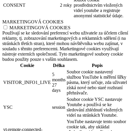
CONSENT
2 roky
prostřednictvím vložených
videí youtube a registruje
anonymní statistické údaje.
MARKETINGOVÁ COOKIES
MARKETINGOVÁ COOKIES
Používají se ke sledování preferencí webu uživatele za účelem cílení
reklamy, tj. zobrazování marketingových a reklamních sdělení (i na
stránkách třetích stran), které mohou návštěvníka webu zajímat, v
souladu s těmito preferencemi. Marketingové cookies využívají
nástroje externích společností. Tyto marketingové soubory cookie
budou použity pouze s vaším souhlasem.
Cookie
Délka
Popis
Soubor cookie nastavený
5
službou YouTube k měření šířky
months
VISITOR_INFO1_LIVE
pásma, který určuje, zda uživatel
27
získá nové nebo staré rozhraní
days
přehrávače.
Soubor cookie YSC nastavuje
Youtube a používá se ke
YSC
session
sledování zhlédnutí vložených
videí na stránkách Youtube.
YouTube nastavuje tento soubor
cookie tak, aby ukládal
yt-remote-connected-