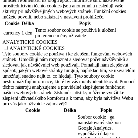
umístění komentářů na blogu apod. Informace shromažďované
prostřednictvím těchto cookies jsou anonymní a nesledují vaše
aktivity při návštěvě jiných webových stránek. Funkční cookies
můžete povolit, nebo zakázat v nastavení prohlížeče.
Cookie
Délka
Popis
Tento soubor cookie se používá k uložení
currency
1 den
preference měny uživatele.
ANALYTICKÉ COOKIES
ANALYTICKÉ COOKIES
Tyto soubory cookie se používají ke zlepšení fungování webových
stránek. Umožňují nám rozpoznat a sledovat počet návštěvníků a
sledovat, jak návštěvníci web používají. Pomáhají nám zlepšovat
způsob, jakým webové stránky fungují, například tím, že uživatelům
umožňují snadno najít to, co hledají. Tyto soubory cookie
neshromažďují informace, které by vás mohly identifikovat. Pomocí
těchto nástrojů analyzujeme a pravidelně zlepšujeme funkčnost
našich webových stránek. Získané statistiky můžeme využít ke
zlepšení uživatelského komfortu a k tomu, aby byla návštěva Webu
pro vás jako uživatele zajímavější.
Cookie
Délka
Popis
Soubor cookie _ga,
nainstalovaný službou
Google Analytics,
vypočítává údaje o