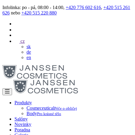
Infolinka: po - pá, 08:00 - 14:00,
+420 776 602 616
,
+420 515 261
626
nebo
+420 515 220 880
cz
sk
de
en
Produkty
Cosmeceutical
Péče o obličej
Body
Pro krásné tělo
Salóny
Novinky
Poradna