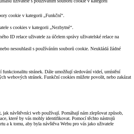
lasu uživatele s používáním souborů cookie v kategorii
ory cookie v kategorii „Funkční“.
tele s cookies v kategorii „Nezbytné“.
ného ID relace uživatele za účelem správy uživatelské relace na
 nebo nesouhlasil s používáním souborů cookie. Neukládá žádné
jí funkcionalitu stránek. Dále umožňují sledování videí, umístění
ných webových stránek. Funkční cookies můžete povolit, nebo zakázat
, jak návštěvníci web používají. Pomáhají nám zlepšovat způsob,
ce, které by vás mohly identifikovat. Pomocí těchto nástrojů
rtu a k tomu, aby byla návštěva Webu pro vás jako uživatele