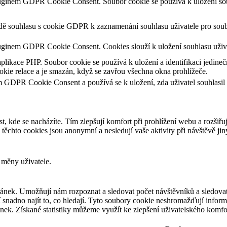
luginem GDPR Cookie Consent. Soubor cookie se používá k uložení souh
adě souhlasu s cookie GDPR k zaznamenání souhlasu uživatele pro soub
uginem GDPR Cookie Consent. Cookies slouží k uložení souhlasu uživa
aplikace PHP. Soubor cookie se používá k uložení a identifikaci jedineč
kie relace a je smazán, když se zavřou všechna okna prohlížeče.
m GDPR Cookie Consent a používá se k uložení, zda uživatel souhlasil
t, kde se nacházíte. Tím zlepšují komfort při prohlížení webu a rozšiřu
chto cookies jsou anonymní a nesledují vaše aktivity při návštěvě ji
 měny uživatele.
ánek. Umožňují nám rozpoznat a sledovat počet návštěvníků a sledovat
snadno najít to, co hledají. Tyto soubory cookie neshromažďují informa
ek. Získané statistiky můžeme využít ke zlepšení uživatelského komfo