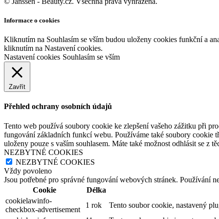
© Janssen - Beauty.cz. Všechna práva vyhrazena.
Informace o cookies
Kliknutím na Souhlasím se vším budou uloženy cookies funkční a an
kliknutím na Nastavení cookies.
Nastavení cookies
Souhlasím se vším
Zavřít
Přehled ochrany osobních údajů
Tento web používá soubory cookie ke zlepšení vašeho zážitku při pro
fungování základních funkcí webu. Používáme také soubory cookie tř
uloženy pouze s vaším souhlasem. Máte také možnost odhlásit se z těc
NEZBYTNÉ COOKIES
NEZBYTNÉ COOKIES
Vždy povoleno
Jsou potřebné pro správné fungování webových stránek. Používání n
Cookie
Délka
cookielawinfo-
1 rok
Tento soubor cookie, nastavený pl
checkbox-advertisement