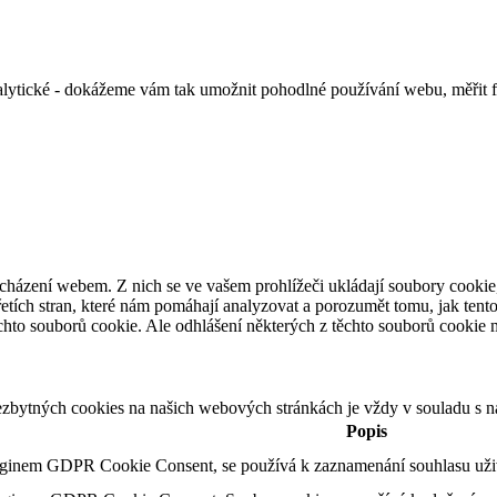
alytické - dokážeme vám tak umožnit pohodlné používání webu, měřit 
cházení webem. Z nich se ve vašem prohlížeči ukládají soubory cookie,
etích stran, které nám pomáhají analyzovat a porozumět tomu, jak ten
hto souborů cookie. Ale odhlášení některých z těchto souborů cookie mů
ezbytných cookies na našich webových stránkách je vždy v souladu s 
Popis
uginem GDPR Cookie Consent, se používá k zaznamenání souhlasu uživa