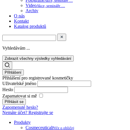
Fotografie
Akce, semináře …
Video
Akce, semináře …
Archiv
O nás
Kontakt
Katalog produktů
Vyhledávám ...
Zobrazit všechny výsledky vyhledávání
Přihlášení
Přihlášení pro registrované kosmetičky
Uživatelské jméno
Heslo
Zapamatovat si mě
Zapomenuté heslo?
Nemáte účet? Registrujte se
Produkty
Cosmeceutical
Péče o obličej