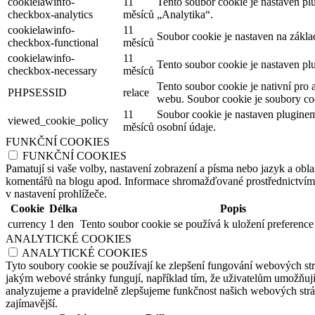
cookielawinfo-
11
Tento soubor cookie je nastaven p
checkbox-analytics
měsíců
„Analytika“.
cookielawinfo-
11
Soubor cookie je nastaven na zákl
checkbox-functional
měsíců
cookielawinfo-
11
Tento soubor cookie je nastaven pl
checkbox-necessary
měsíců
Tento soubor cookie je nativní pro 
PHPSESSID
relace
webu. Soubor cookie je soubory coo
11
Soubor cookie je nastaven plugine
viewed_cookie_policy
měsíců
osobní údaje.
FUNKČNÍ COOKIES
FUNKČNÍ COOKIES
Pamatují si vaše volby, nastavení zobrazení a písma nebo jazyk a oblas
komentářů na blogu apod. Informace shromažďované prostřednictvím tě
v nastavení prohlížeče.
Cookie
Délka
Popis
currency
1 den
Tento soubor cookie se používá k uložení preference
ANALYTICKÉ COOKIES
ANALYTICKÉ COOKIES
Tyto soubory cookie se používají ke zlepšení fungování webových str
jakým webové stránky fungují, například tím, že uživatelům umožňují 
analyzujeme a pravidelně zlepšujeme funkčnost našich webových strán
zajímavější.