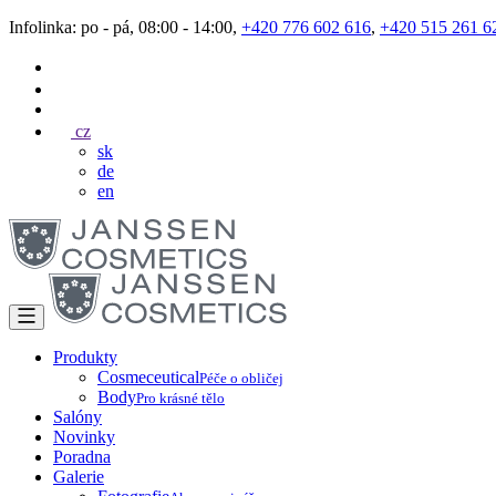
Infolinka: po - pá, 08:00 - 14:00,
+420 776 602 616
,
+420 515 261 6
cz
sk
de
en
Produkty
Cosmeceutical
Péče o obličej
Body
Pro krásné tělo
Salóny
Novinky
Poradna
Galerie