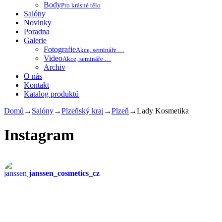
Body
Pro krásné tělo
Salóny
Novinky
Poradna
Galerie
Fotografie
Akce, semináře …
Video
Akce, semináře …
Archiv
O nás
Kontakt
Katalog produktů
Domů
→
Salóny
→
Plzeňský kraj
→
Plzeň
→
Lady Kosmetika
Instagram
janssen_cosmetics_cz