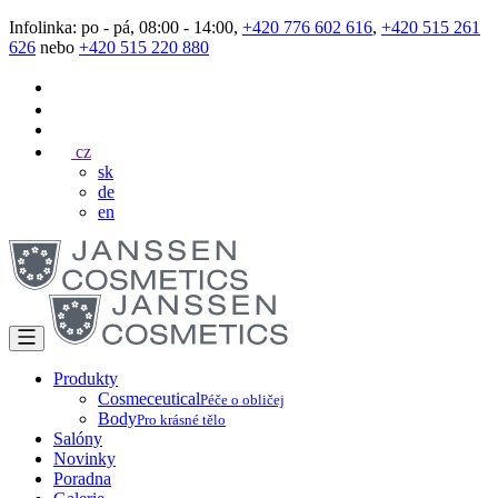
Infolinka: po - pá, 08:00 - 14:00,
+420 776 602 616
,
+420 515 261
626
nebo
+420 515 220 880
cz
sk
de
en
Produkty
Cosmeceutical
Péče o obličej
Body
Pro krásné tělo
Salóny
Novinky
Poradna