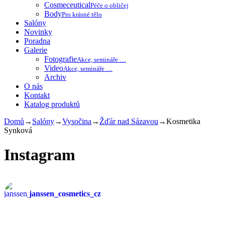
Cosmeceutical
Péče o obličej
Body
Pro krásné tělo
Salóny
Novinky
Poradna
Galerie
Fotografie
Akce, semináře …
Video
Akce, semináře …
Archiv
O nás
Kontakt
Katalog produktů
Domů
→
Salóny
→
Vysočina
→
Žďár nad Sázavou
→
Kosmetika
Synková
Instagram
janssen_cosmetics_cz