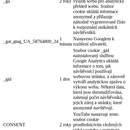
_ga
2 roky
využití webu pro analytický
přehled webu. Soubor
cookie ukládá informace
anonymně a přiřazuje
náhodně vygenerované číslo
k rozpoznání unikátních
návštěvníků.
1
Nastaveno Googlem k
_gat_gtag_UA_58764800_24
minuta
rozlišení uživatelů.
Soubor cookie _gid
nainstalovaný službou
Google Analytics ukládá
informace o tom, jak
návštěvníci používají
webovou stránku, a zároveň
_gid
1 den
vytváří analytickou zprávu o
výkonu webu. Některá data,
která jsou shromažďována,
zahrnují počet návštěvníků,
jejich zdroj a stránky, které
anonymně navštěvují.
YouTube nastavuje tento
soubor cookie
CONSENT
2 roky
prostřednictvím vložených
videí youtube a registruje