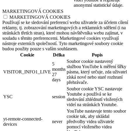
anonymní statistické údaje.
MARKETINGOVÁ COOKIES
MARKETINGOVÁ COOKIES
Používají se ke sledování preferencí webu uživatele za účelem cílení
reklamy, tj. zobrazování marketingových a reklamních sdělení (i na
stránkách třetích stran), které mohou návštěvníka webu zajímat, v
souladu s těmito preferencemi. Marketingové cookies využívají
nástroje externích společností. Tyto marketingové soubory cookie
budou použity pouze s vaším souhlasem.
Cookie
Délka
Popis
Soubor cookie nastavený
5
službou YouTube k měření šířky
months
VISITOR_INFO1_LIVE
pásma, který určuje, zda uživatel
27
získá nové nebo staré rozhraní
days
přehrávače.
Soubor cookie YSC nastavuje
Youtube a používá se ke
YSC
session
sledování zhlédnutí vložených
videí na stránkách Youtube.
YouTube nastavuje tento soubor
cookie tak, aby ukládal
yt-remote-connected-
never
předvolby videa uživatele
devices
pomocí vloženého videa