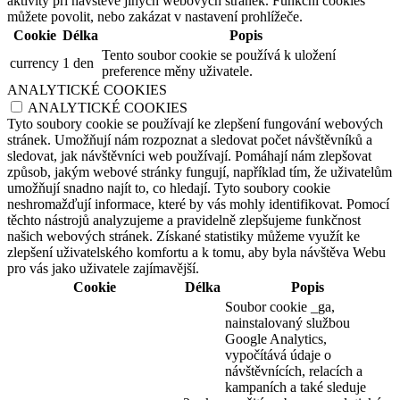
aktivity při návštěvě jiných webových stránek. Funkční cookies
můžete povolit, nebo zakázat v nastavení prohlížeče.
Cookie
Délka
Popis
Tento soubor cookie se používá k uložení
currency
1 den
preference měny uživatele.
ANALYTICKÉ COOKIES
ANALYTICKÉ COOKIES
Tyto soubory cookie se používají ke zlepšení fungování webových
stránek. Umožňují nám rozpoznat a sledovat počet návštěvníků a
sledovat, jak návštěvníci web používají. Pomáhají nám zlepšovat
způsob, jakým webové stránky fungují, například tím, že uživatelům
umožňují snadno najít to, co hledají. Tyto soubory cookie
neshromažďují informace, které by vás mohly identifikovat. Pomocí
těchto nástrojů analyzujeme a pravidelně zlepšujeme funkčnost
našich webových stránek. Získané statistiky můžeme využít ke
zlepšení uživatelského komfortu a k tomu, aby byla návštěva Webu
pro vás jako uživatele zajímavější.
Cookie
Délka
Popis
Soubor cookie _ga,
nainstalovaný službou
Google Analytics,
vypočítává údaje o
návštěvnících, relacích a
kampaních a také sleduje