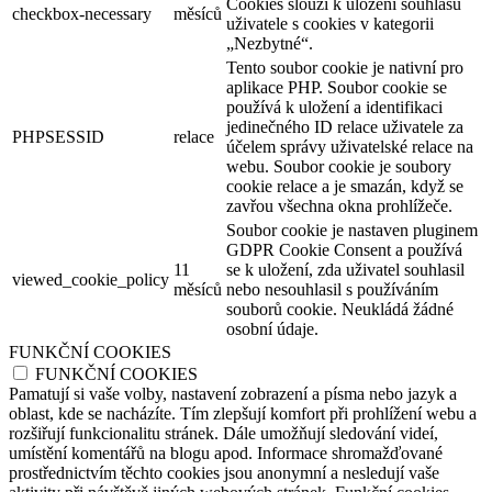
Cookies slouží k uložení souhlasu
checkbox-necessary
měsíců
uživatele s cookies v kategorii
„Nezbytné“.
Tento soubor cookie je nativní pro
aplikace PHP. Soubor cookie se
používá k uložení a identifikaci
jedinečného ID relace uživatele za
PHPSESSID
relace
účelem správy uživatelské relace na
webu. Soubor cookie je soubory
cookie relace a je smazán, když se
zavřou všechna okna prohlížeče.
Soubor cookie je nastaven pluginem
GDPR Cookie Consent a používá
11
se k uložení, zda uživatel souhlasil
viewed_cookie_policy
měsíců
nebo nesouhlasil s používáním
souborů cookie. Neukládá žádné
osobní údaje.
FUNKČNÍ COOKIES
FUNKČNÍ COOKIES
Pamatují si vaše volby, nastavení zobrazení a písma nebo jazyk a
oblast, kde se nacházíte. Tím zlepšují komfort při prohlížení webu a
rozšiřují funkcionalitu stránek. Dále umožňují sledování videí,
umístění komentářů na blogu apod. Informace shromažďované
prostřednictvím těchto cookies jsou anonymní a nesledují vaše