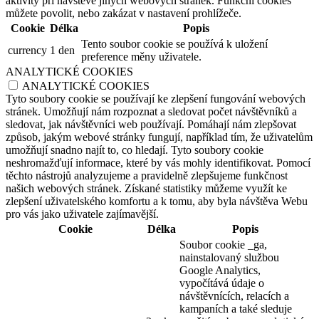
aktivity při návštěvě jiných webových stránek. Funkční cookies
můžete povolit, nebo zakázat v nastavení prohlížeče.
Cookie
Délka
Popis
Tento soubor cookie se používá k uložení
currency
1 den
preference měny uživatele.
ANALYTICKÉ COOKIES
ANALYTICKÉ COOKIES
Tyto soubory cookie se používají ke zlepšení fungování webových
stránek. Umožňují nám rozpoznat a sledovat počet návštěvníků a
sledovat, jak návštěvníci web používají. Pomáhají nám zlepšovat
způsob, jakým webové stránky fungují, například tím, že uživatelům
umožňují snadno najít to, co hledají. Tyto soubory cookie
neshromažďují informace, které by vás mohly identifikovat. Pomocí
těchto nástrojů analyzujeme a pravidelně zlepšujeme funkčnost
našich webových stránek. Získané statistiky můžeme využít ke
zlepšení uživatelského komfortu a k tomu, aby byla návštěva Webu
pro vás jako uživatele zajímavější.
Cookie
Délka
Popis
Soubor cookie _ga,
nainstalovaný službou
Google Analytics,
vypočítává údaje o
návštěvnících, relacích a
kampaních a také sleduje