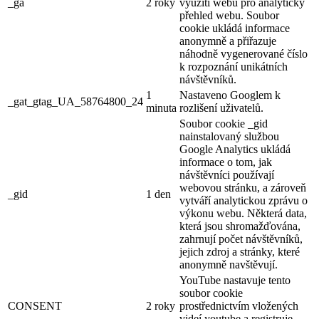
_ga
2 roky
využití webu pro analytický
přehled webu. Soubor
cookie ukládá informace
anonymně a přiřazuje
náhodně vygenerované číslo
k rozpoznání unikátních
návštěvníků.
1
Nastaveno Googlem k
_gat_gtag_UA_58764800_24
minuta
rozlišení uživatelů.
Soubor cookie _gid
nainstalovaný službou
Google Analytics ukládá
informace o tom, jak
návštěvníci používají
webovou stránku, a zároveň
_gid
1 den
vytváří analytickou zprávu o
výkonu webu. Některá data,
která jsou shromažďována,
zahrnují počet návštěvníků,
jejich zdroj a stránky, které
anonymně navštěvují.
YouTube nastavuje tento
soubor cookie
CONSENT
2 roky
prostřednictvím vložených
videí youtube a registruje