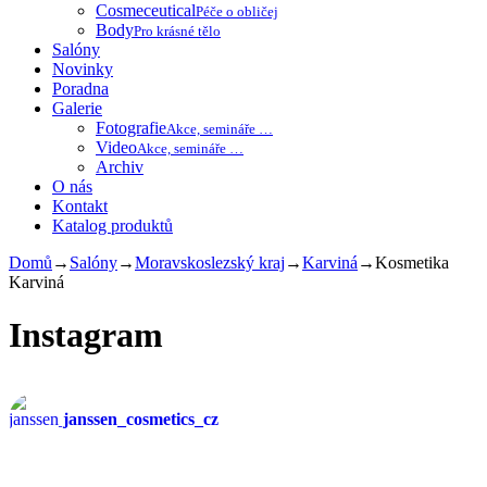
Cosmeceutical
Péče o obličej
Body
Pro krásné tělo
Salóny
Novinky
Poradna
Galerie
Fotografie
Akce, semináře …
Video
Akce, semináře …
Archiv
O nás
Kontakt
Katalog produktů
Domů
→
Salóny
→
Moravskoslezský kraj
→
Karviná
→
Kosmetika
Karviná
Instagram
janssen_cosmetics_cz