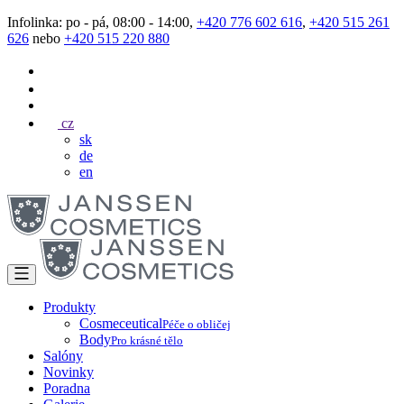
Infolinka: po - pá, 08:00 - 14:00,
+420 776 602 616
,
+420 515 261
626
nebo
+420 515 220 880
cz
sk
de
en
Produkty
Cosmeceutical
Péče o obličej
Body
Pro krásné tělo
Salóny
Novinky
Poradna