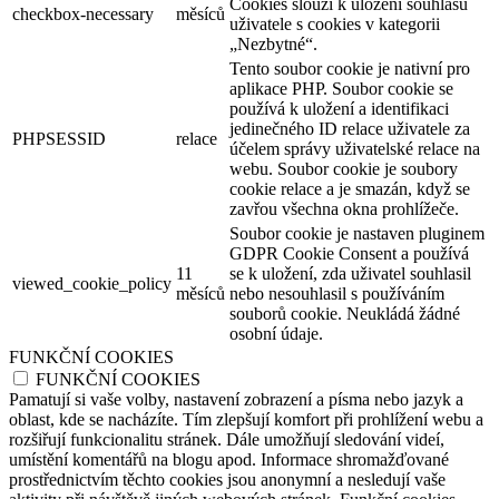
Cookies slouží k uložení souhlasu
checkbox-necessary
měsíců
uživatele s cookies v kategorii
„Nezbytné“.
Tento soubor cookie je nativní pro
aplikace PHP. Soubor cookie se
používá k uložení a identifikaci
jedinečného ID relace uživatele za
PHPSESSID
relace
účelem správy uživatelské relace na
webu. Soubor cookie je soubory
cookie relace a je smazán, když se
zavřou všechna okna prohlížeče.
Soubor cookie je nastaven pluginem
GDPR Cookie Consent a používá
11
se k uložení, zda uživatel souhlasil
viewed_cookie_policy
měsíců
nebo nesouhlasil s používáním
souborů cookie. Neukládá žádné
osobní údaje.
FUNKČNÍ COOKIES
FUNKČNÍ COOKIES
Pamatují si vaše volby, nastavení zobrazení a písma nebo jazyk a
oblast, kde se nacházíte. Tím zlepšují komfort při prohlížení webu a
rozšiřují funkcionalitu stránek. Dále umožňují sledování videí,
umístění komentářů na blogu apod. Informace shromažďované
prostřednictvím těchto cookies jsou anonymní a nesledují vaše