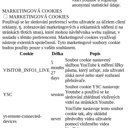
anonymní statistické údaje.
MARKETINGOVÁ COOKIES
MARKETINGOVÁ COOKIES
Používají se ke sledování preferencí webu uživatele za účelem cílení
reklamy, tj. zobrazování marketingových a reklamních sdělení (i na
stránkách třetích stran), které mohou návštěvníka webu zajímat, v
souladu s těmito preferencemi. Marketingové cookies využívají
nástroje externích společností. Tyto marketingové soubory cookie
budou použity pouze s vaším souhlasem.
Cookie
Délka
Popis
Soubor cookie nastavený
5
službou YouTube k měření šířky
months
VISITOR_INFO1_LIVE
pásma, který určuje, zda uživatel
27
získá nové nebo staré rozhraní
days
přehrávače.
Soubor cookie YSC nastavuje
Youtube a používá se ke
YSC
session
sledování zhlédnutí vložených
videí na stránkách Youtube.
YouTube nastavuje tento soubor
cookie tak, aby ukládal
yt-remote-connected-
never
předvolby videa uživatele
devices
pomocí vloženého videa