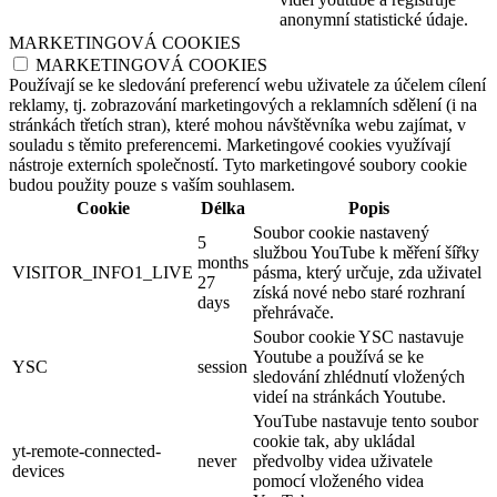
anonymní statistické údaje.
MARKETINGOVÁ COOKIES
MARKETINGOVÁ COOKIES
Používají se ke sledování preferencí webu uživatele za účelem cílení
reklamy, tj. zobrazování marketingových a reklamních sdělení (i na
stránkách třetích stran), které mohou návštěvníka webu zajímat, v
souladu s těmito preferencemi. Marketingové cookies využívají
nástroje externích společností. Tyto marketingové soubory cookie
budou použity pouze s vaším souhlasem.
Cookie
Délka
Popis
Soubor cookie nastavený
5
službou YouTube k měření šířky
months
VISITOR_INFO1_LIVE
pásma, který určuje, zda uživatel
27
získá nové nebo staré rozhraní
days
přehrávače.
Soubor cookie YSC nastavuje
Youtube a používá se ke
YSC
session
sledování zhlédnutí vložených
videí na stránkách Youtube.
YouTube nastavuje tento soubor
cookie tak, aby ukládal
yt-remote-connected-
never
předvolby videa uživatele
devices
pomocí vloženého videa