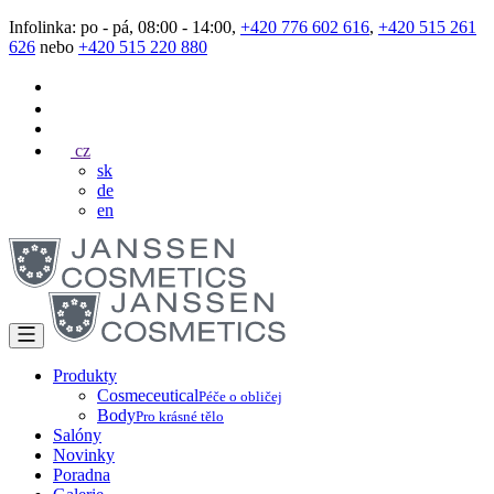
Infolinka: po - pá, 08:00 - 14:00,
+420 776 602 616
,
+420 515 261
626
nebo
+420 515 220 880
cz
sk
de
en
Produkty
Cosmeceutical
Péče o obličej
Body
Pro krásné tělo
Salóny
Novinky
Poradna