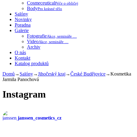
Cosmeceutical
Péče o obličej
Body
Pro krásné tělo
Salóny
Novinky
Poradna
Galerie
Fotografie
Akce, semináře …
Video
Akce, semináře …
Archiv
O nás
Kontakt
Katalog produktů
Domů
→
Salóny
→
Jihočeský kraj
→
České Budějovice
→
Kosmetika
Jarmila Panochová
Instagram
janssen_cosmetics_cz