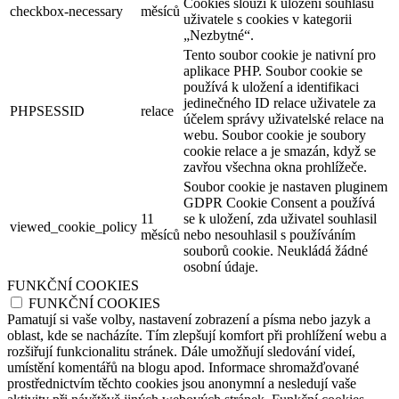
Cookies slouží k uložení souhlasu
checkbox-necessary
měsíců
uživatele s cookies v kategorii
„Nezbytné“.
Tento soubor cookie je nativní pro
aplikace PHP. Soubor cookie se
používá k uložení a identifikaci
jedinečného ID relace uživatele za
PHPSESSID
relace
účelem správy uživatelské relace na
webu. Soubor cookie je soubory
cookie relace a je smazán, když se
zavřou všechna okna prohlížeče.
Soubor cookie je nastaven pluginem
GDPR Cookie Consent a používá
11
se k uložení, zda uživatel souhlasil
viewed_cookie_policy
měsíců
nebo nesouhlasil s používáním
souborů cookie. Neukládá žádné
osobní údaje.
FUNKČNÍ COOKIES
FUNKČNÍ COOKIES
Pamatují si vaše volby, nastavení zobrazení a písma nebo jazyk a
oblast, kde se nacházíte. Tím zlepšují komfort při prohlížení webu a
rozšiřují funkcionalitu stránek. Dále umožňují sledování videí,
umístění komentářů na blogu apod. Informace shromažďované
prostřednictvím těchto cookies jsou anonymní a nesledují vaše