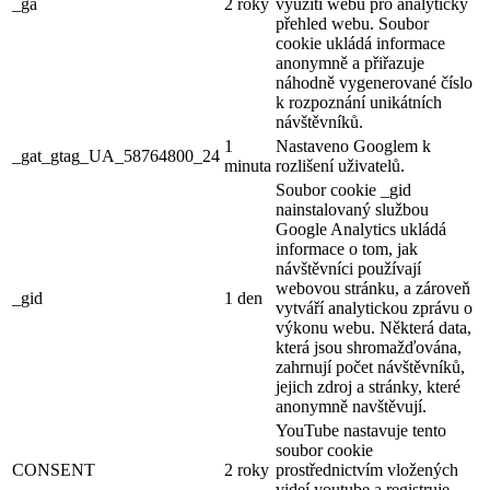
_ga
2 roky
využití webu pro analytický
přehled webu. Soubor
cookie ukládá informace
anonymně a přiřazuje
náhodně vygenerované číslo
k rozpoznání unikátních
návštěvníků.
1
Nastaveno Googlem k
_gat_gtag_UA_58764800_24
minuta
rozlišení uživatelů.
Soubor cookie _gid
nainstalovaný službou
Google Analytics ukládá
informace o tom, jak
návštěvníci používají
webovou stránku, a zároveň
_gid
1 den
vytváří analytickou zprávu o
výkonu webu. Některá data,
která jsou shromažďována,
zahrnují počet návštěvníků,
jejich zdroj a stránky, které
anonymně navštěvují.
YouTube nastavuje tento
soubor cookie
CONSENT
2 roky
prostřednictvím vložených
videí youtube a registruje