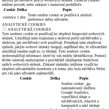
aktivity při návštěvě jiných webových stránek. Funkční cookies
můžete povolit, nebo zakázat v nastavení prohlížeče.
Cookie
Délka
Popis
Tento soubor cookie se používá k uložení
currency
1 den
preference měny uživatele.
ANALYTICKÉ COOKIES
ANALYTICKÉ COOKIES
Tyto soubory cookie se používají ke zlepšení fungování webových
stránek. Umožňují nám rozpoznat a sledovat počet návštěvníků a
sledovat, jak návštěvníci web používají. Pomáhají nám zlepšovat
způsob, jakým webové stránky fungují, například tím, že uživatelům
umožňují snadno najít to, co hledají. Tyto soubory cookie
neshromažďují informace, které by vás mohly identifikovat. Pomocí
těchto nástrojů analyzujeme a pravidelně zlepšujeme funkčnost
našich webových stránek. Získané statistiky můžeme využít ke
zlepšení uživatelského komfortu a k tomu, aby byla návštěva Webu
pro vás jako uživatele zajímavější.
Cookie
Délka
Popis
Soubor cookie _ga,
nainstalovaný službou
Google Analytics,
vypočítává údaje o
návštěvnících, relacích a
kampaních a také sleduje