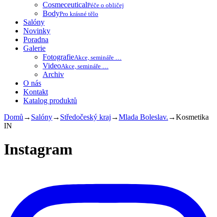
Cosmeceutical
Péče o obličej
Body
Pro krásné tělo
Salóny
Novinky
Poradna
Galerie
Fotografie
Akce, semináře …
Video
Akce, semináře …
Archiv
O nás
Kontakt
Katalog produktů
Domů
→
Salóny
→
Středočeský kraj
→
Mlada Boleslav.
→
Kosmetika
IN
Instagram