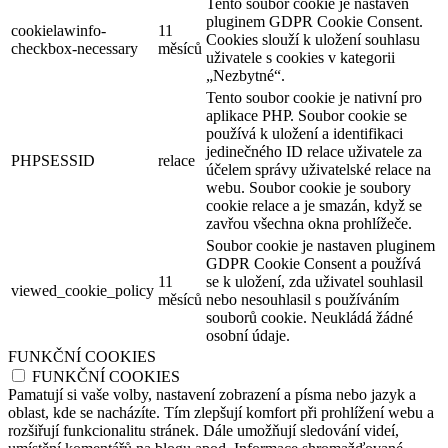
Tento soubor cookie je nastaven
pluginem GDPR Cookie Consent.
cookielawinfo-
11
Cookies slouží k uložení souhlasu
checkbox-necessary
měsíců
uživatele s cookies v kategorii
„Nezbytné“.
Tento soubor cookie je nativní pro
aplikace PHP. Soubor cookie se
používá k uložení a identifikaci
jedinečného ID relace uživatele za
PHPSESSID
relace
účelem správy uživatelské relace na
webu. Soubor cookie je soubory
cookie relace a je smazán, když se
zavřou všechna okna prohlížeče.
Soubor cookie je nastaven pluginem
GDPR Cookie Consent a používá
11
se k uložení, zda uživatel souhlasil
viewed_cookie_policy
měsíců
nebo nesouhlasil s používáním
souborů cookie. Neukládá žádné
osobní údaje.
FUNKČNÍ COOKIES
FUNKČNÍ COOKIES
Pamatují si vaše volby, nastavení zobrazení a písma nebo jazyk a
oblast, kde se nacházíte. Tím zlepšují komfort při prohlížení webu a
rozšiřují funkcionalitu stránek. Dále umožňují sledování videí,