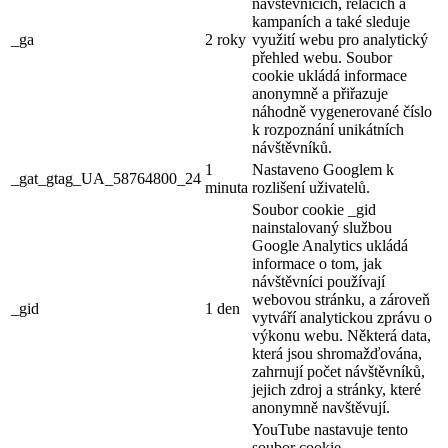
návštěvnících, relacích a
kampaních a také sleduje
_ga
2 roky
využití webu pro analytický
přehled webu. Soubor
cookie ukládá informace
anonymně a přiřazuje
náhodně vygenerované číslo
k rozpoznání unikátních
návštěvníků.
1
Nastaveno Googlem k
_gat_gtag_UA_58764800_24
minuta
rozlišení uživatelů.
Soubor cookie _gid
nainstalovaný službou
Google Analytics ukládá
informace o tom, jak
návštěvníci používají
webovou stránku, a zároveň
_gid
1 den
vytváří analytickou zprávu o
výkonu webu. Některá data,
která jsou shromažďována,
zahrnují počet návštěvníků,
jejich zdroj a stránky, které
anonymně navštěvují.
YouTube nastavuje tento
soubor cookie