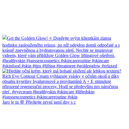
Jaro je tu 🌸 Přivítejte první jarní dny s c