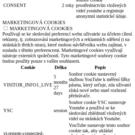
CONSENT
2 roky
prostřednictvím vložených
videí youtube a registruje
anonymní statistické údaje.
MARKETINGOVÁ COOKIES
MARKETINGOVÁ COOKIES
Používají se ke sledování preferencí webu uživatele za účelem cílení
reklamy, tj. zobrazování marketingových a reklamních sdělení (i na
stránkách třetích stran), které mohou návštěvníka webu zajímat, v
souladu s těmito preferencemi. Marketingové cookies využívají
nástroje externích společností. Tyto marketingové soubory cookie
budou použity pouze s vaším souhlasem.
Cookie
Délka
Popis
Soubor cookie nastavený
5
službou YouTube k měření šířky
months
VISITOR_INFO1_LIVE
pásma, který určuje, zda uživatel
27
získá nové nebo staré rozhraní
days
přehrávače.
Soubor cookie YSC nastavuje
Youtube a používá se ke
YSC
session
sledování zhlédnutí vložených
videí na stránkách Youtube.
YouTube nastavuje tento soubor
cookie tak, aby ukládal
yt-remote-connected-