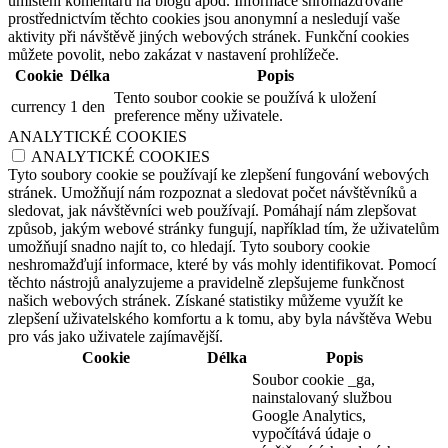
umístění komentářů na blogu apod. Informace shromažďované
prostřednictvím těchto cookies jsou anonymní a nesledují vaše
aktivity při návštěvě jiných webových stránek. Funkční cookies
můžete povolit, nebo zakázat v nastavení prohlížeče.
Cookie
Délka
Popis
Tento soubor cookie se používá k uložení
currency
1 den
preference měny uživatele.
ANALYTICKÉ COOKIES
ANALYTICKÉ COOKIES
Tyto soubory cookie se používají ke zlepšení fungování webových
stránek. Umožňují nám rozpoznat a sledovat počet návštěvníků a
sledovat, jak návštěvníci web používají. Pomáhají nám zlepšovat
způsob, jakým webové stránky fungují, například tím, že uživatelům
umožňují snadno najít to, co hledají. Tyto soubory cookie
neshromažďují informace, které by vás mohly identifikovat. Pomocí
těchto nástrojů analyzujeme a pravidelně zlepšujeme funkčnost
našich webových stránek. Získané statistiky můžeme využít ke
zlepšení uživatelského komfortu a k tomu, aby byla návštěva Webu
pro vás jako uživatele zajímavější.
Cookie
Délka
Popis
Soubor cookie _ga,
nainstalovaný službou
Google Analytics,
vypočítává údaje o