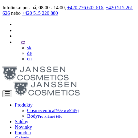
Infolinka: po - pá, 08:00 - 14:00,
+420 776 602 616
,
+420 515 261
626
nebo
+420 515 220 880
cz
sk
de
en
Produkty
Cosmeceutical
Péče o obličej
Body
Pro krásné tělo
Salóny
Novinky
Poradna