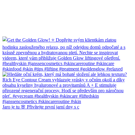
Jaro je tu 🌸 Přivítejte první jarní dny s c