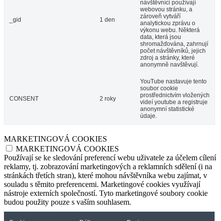
návštěvníci používají
webovou stránku, a
zároveň vytváří
_gid
1 den
analytickou zprávu o
výkonu webu. Některá
data, která jsou
shromažďována, zahrnují
počet návštěvníků, jejich
zdroj a stránky, které
anonymně navštěvují.
YouTube nastavuje tento
soubor cookie
prostřednictvím vložených
CONSENT
2 roky
videí youtube a registruje
anonymní statistické
údaje.
MARKETINGOVÁ COOKIES
MARKETINGOVÁ COOKIES
Používají se ke sledování preferencí webu uživatele za účelem cílení
reklamy, tj. zobrazování marketingových a reklamních sdělení (i na
stránkách třetích stran), které mohou návštěvníka webu zajímat, v
souladu s těmito preferencemi. Marketingové cookies využívají
nástroje externích společností. Tyto marketingové soubory cookie
budou použity pouze s vaším souhlasem.