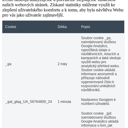
našich webových stránek. Získané statistiky můžeme využít ke
zlepšení uživatelského komfortu a k tomu, aby byla návštěva Webu
pro vás jako uživatele zajímavější.
Cookie
Délka
Popis
Soubor cookie _ga,
nainstalovaný službou
Google Analytics,
vypočítává údaje o
návštěvnících, relacích a
kampaních a také sleduje
využití webu pro
_ga
2 roky
analytický přehled webu.
Soubor cookie ukládá
informace anonymně a
přiřazuje náhodně
vygenerované číslo k
rozpoznání unikátních
návštěvníků.
Nastaveno Googlem k
_gat_gtag_UA_58764800_24
1 minuta
rozlišení uživatelů.
Soubor cookie _gid
nainstalovaný službou
Google Analytics ukládá
informace o tom, jak