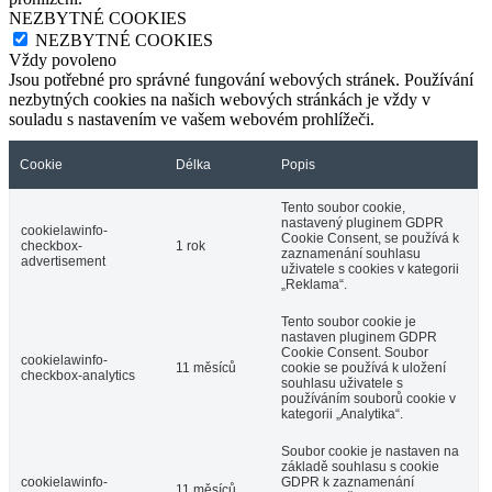
NEZBYTNÉ COOKIES
NEZBYTNÉ COOKIES
Vždy povoleno
Jsou potřebné pro správné fungování webových stránek. Používání
nezbytných cookies na našich webových stránkách je vždy v
souladu s nastavením ve vašem webovém prohlížeči.
Cookie
Délka
Popis
Tento soubor cookie,
nastavený pluginem GDPR
cookielawinfo-
Cookie Consent, se používá k
checkbox-
1 rok
zaznamenání souhlasu
advertisement
uživatele s cookies v kategorii
„Reklama“.
Tento soubor cookie je
nastaven pluginem GDPR
Cookie Consent. Soubor
cookielawinfo-
11 měsíců
cookie se používá k uložení
checkbox-analytics
souhlasu uživatele s
používáním souborů cookie v
kategorii „Analytika“.
Soubor cookie je nastaven na
základě souhlasu s cookie
cookielawinfo-
GDPR k zaznamenání
11 měsíců