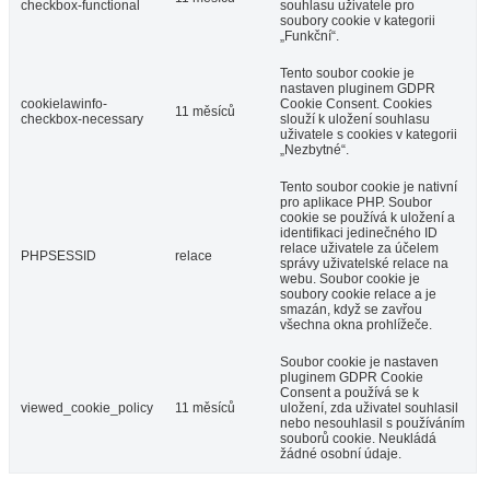
checkbox-functional
souhlasu uživatele pro
soubory cookie v kategorii
„Funkční“.
Tento soubor cookie je
nastaven pluginem GDPR
cookielawinfo-
Cookie Consent. Cookies
11 měsíců
checkbox-necessary
slouží k uložení souhlasu
uživatele s cookies v kategorii
„Nezbytné“.
Tento soubor cookie je nativní
pro aplikace PHP. Soubor
cookie se používá k uložení a
identifikaci jedinečného ID
relace uživatele za účelem
PHPSESSID
relace
správy uživatelské relace na
webu. Soubor cookie je
soubory cookie relace a je
smazán, když se zavřou
všechna okna prohlížeče.
Soubor cookie je nastaven
pluginem GDPR Cookie
Consent a používá se k
viewed_cookie_policy
11 měsíců
uložení, zda uživatel souhlasil
nebo nesouhlasil s používáním
souborů cookie. Neukládá
žádné osobní údaje.