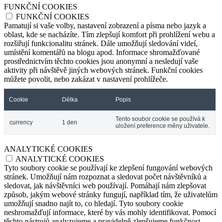
FUNKČNÍ COOKIES
FUNKČNÍ COOKIES
Pamatují si vaše volby, nastavení zobrazení a písma nebo jazyk a
oblast, kde se nacházíte. Tím zlepšují komfort při prohlížení webu a
rozšiřují funkcionalitu stránek. Dále umožňují sledování videí,
umístění komentářů na blogu apod. Informace shromažďované
prostřednictvím těchto cookies jsou anonymní a nesledují vaše
aktivity při návštěvě jiných webových stránek. Funkční cookies
můžete povolit, nebo zakázat v nastavení prohlížeče.
Cookie
Délka
Popis
Tento soubor cookie se používá k
currency
1 den
uložení preference měny uživatele.
ANALYTICKÉ COOKIES
ANALYTICKÉ COOKIES
Tyto soubory cookie se používají ke zlepšení fungování webových
stránek. Umožňují nám rozpoznat a sledovat počet návštěvníků a
sledovat, jak návštěvníci web používají. Pomáhají nám zlepšovat
způsob, jakým webové stránky fungují, například tím, že uživatelům
umožňují snadno najít to, co hledají. Tyto soubory cookie
neshromažďují informace, které by vás mohly identifikovat. Pomocí
těchto nástrojů analyzujeme a pravidelně zlepšujeme funkčnost