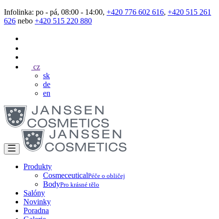
Infolinka: po - pá, 08:00 - 14:00,
+420 776 602 616
,
+420 515 261
626
nebo
+420 515 220 880
cz
sk
de
en
Produkty
Cosmeceutical
Péče o obličej
Body
Pro krásné tělo
Salóny
Novinky
Poradna