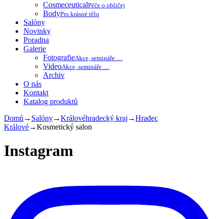
Cosmeceutical
Péče o obličej
Body
Pro krásné tělo
Salóny
Novinky
Poradna
Galerie
Fotografie
Akce, semináře …
Video
Akce, semináře …
Archiv
O nás
Kontakt
Katalog produktů
Domů
→
Salóny
→
Královéhradecký kraj
→
Hradec
Králové
→
Kosmetický salon
Instagram