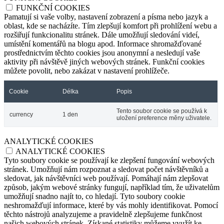
FUNKČNÍ COOKIES
Pamatují si vaše volby, nastavení zobrazení a písma nebo jazyk a
oblast, kde se nacházíte. Tím zlepšují komfort při prohlížení webu a
rozšiřují funkcionalitu stránek. Dále umožňují sledování videí,
umístění komentářů na blogu apod. Informace shromažďované
prostřednictvím těchto cookies jsou anonymní a nesledují vaše
aktivity při návštěvě jiných webových stránek. Funkční cookies
můžete povolit, nebo zakázat v nastavení prohlížeče.
Cookie
Délka
Popis
Tento soubor cookie se používá k
currency
1 den
uložení preference měny uživatele.
ANALYTICKÉ COOKIES
ANALYTICKÉ COOKIES
Tyto soubory cookie se používají ke zlepšení fungování webových
stránek. Umožňují nám rozpoznat a sledovat počet návštěvníků a
sledovat, jak návštěvníci web používají. Pomáhají nám zlepšovat
způsob, jakým webové stránky fungují, například tím, že uživatelům
umožňují snadno najít to, co hledají. Tyto soubory cookie
neshromažďují informace, které by vás mohly identifikovat. Pomocí
těchto nástrojů analyzujeme a pravidelně zlepšujeme funkčnost
našich webových stránek. Získané statistiky můžeme využít ke