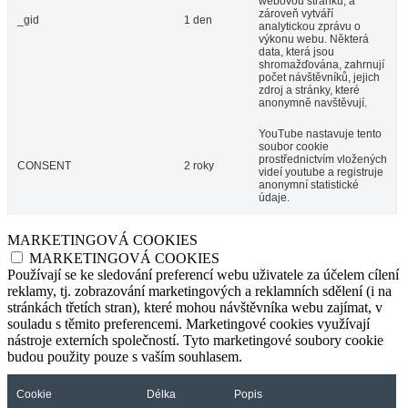
webovou stránku, a
zároveň vytváří
_gid
1 den
analytickou zprávu o
výkonu webu. Některá
data, která jsou
shromažďována, zahrnují
počet návštěvníků, jejich
zdroj a stránky, které
anonymně navštěvují.
YouTube nastavuje tento
soubor cookie
prostřednictvím vložených
CONSENT
2 roky
videí youtube a registruje
anonymní statistické
údaje.
MARKETINGOVÁ COOKIES
MARKETINGOVÁ COOKIES
Používají se ke sledování preferencí webu uživatele za účelem cílení
reklamy, tj. zobrazování marketingových a reklamních sdělení (i na
stránkách třetích stran), které mohou návštěvníka webu zajímat, v
souladu s těmito preferencemi. Marketingové cookies využívají
nástroje externích společností. Tyto marketingové soubory cookie
budou použity pouze s vaším souhlasem.
Cookie
Délka
Popis