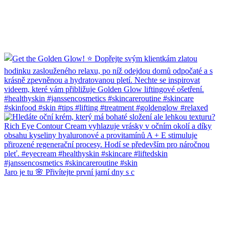
Jaro je tu 🌸 Přivítejte první jarní dny s c