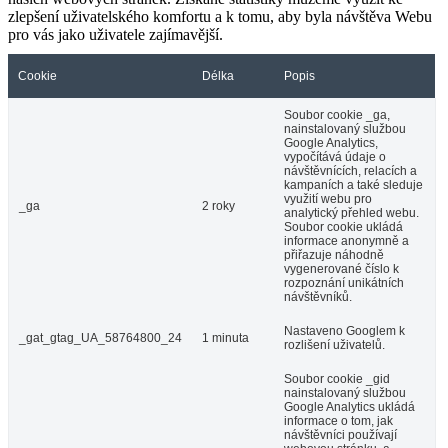
zlepšení uživatelského komfortu a k tomu, aby byla návštěva Webu
pro vás jako uživatele zajímavější.
Cookie
Délka
Popis
Soubor cookie _ga,
nainstalovaný službou
Google Analytics,
vypočítává údaje o
návštěvnících, relacích a
kampaních a také sleduje
využití webu pro
_ga
2 roky
analytický přehled webu.
Soubor cookie ukládá
informace anonymně a
přiřazuje náhodně
vygenerované číslo k
rozpoznání unikátních
návštěvníků.
Nastaveno Googlem k
_gat_gtag_UA_58764800_24
1 minuta
rozlišení uživatelů.
Soubor cookie _gid
nainstalovaný službou
Google Analytics ukládá
informace o tom, jak
návštěvníci používají