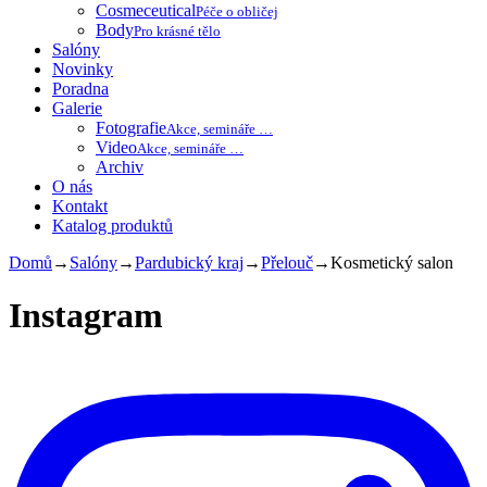
Cosmeceutical
Péče o obličej
Body
Pro krásné tělo
Salóny
Novinky
Poradna
Galerie
Fotografie
Akce, semináře …
Video
Akce, semináře …
Archiv
O nás
Kontakt
Katalog produktů
Domů
→
Salóny
→
Pardubický kraj
→
Přelouč
→
Kosmetický salon
Instagram