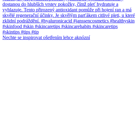
Nechte se inspirovat ošetřením lehce aknózní