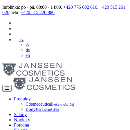
Infolinka: po - pá, 08:00 - 14:00,
+420 776 602 616
,
+420 515 261
626
nebo
+420 515 220 880
cz
sk
de
en
Produkty
Cosmeceutical
Péče o obličej
Body
Pro krásné tělo
Salóny
Novinky
Poradna