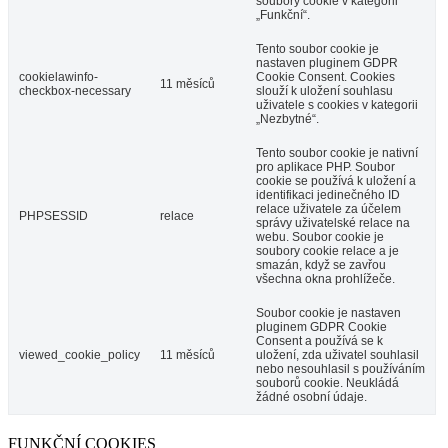
soubory cookie v kategorii
„Funkční“.
Tento soubor cookie je
nastaven pluginem GDPR
cookielawinfo-
Cookie Consent. Cookies
11 měsíců
checkbox-necessary
slouží k uložení souhlasu
uživatele s cookies v kategorii
„Nezbytné“.
Tento soubor cookie je nativní
pro aplikace PHP. Soubor
cookie se používá k uložení a
identifikaci jedinečného ID
relace uživatele za účelem
PHPSESSID
relace
správy uživatelské relace na
webu. Soubor cookie je
soubory cookie relace a je
smazán, když se zavřou
všechna okna prohlížeče.
Soubor cookie je nastaven
pluginem GDPR Cookie
Consent a používá se k
viewed_cookie_policy
11 měsíců
uložení, zda uživatel souhlasil
nebo nesouhlasil s používáním
souborů cookie. Neukládá
žádné osobní údaje.
FUNKČNÍ COOKIES