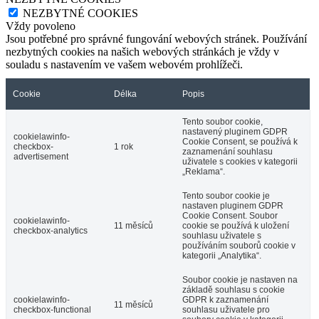
NEZBYTNÉ COOKIES
Vždy povoleno
Jsou potřebné pro správné fungování webových stránek. Používání
nezbytných cookies na našich webových stránkách je vždy v
souladu s nastavením ve vašem webovém prohlížeči.
Cookie
Délka
Popis
Tento soubor cookie,
nastavený pluginem GDPR
cookielawinfo-
Cookie Consent, se používá k
checkbox-
1 rok
zaznamenání souhlasu
advertisement
uživatele s cookies v kategorii
„Reklama“.
Tento soubor cookie je
nastaven pluginem GDPR
Cookie Consent. Soubor
cookielawinfo-
11 měsíců
cookie se používá k uložení
checkbox-analytics
souhlasu uživatele s
používáním souborů cookie v
kategorii „Analytika“.
Soubor cookie je nastaven na
základě souhlasu s cookie
cookielawinfo-
GDPR k zaznamenání
11 měsíců
checkbox-functional
souhlasu uživatele pro