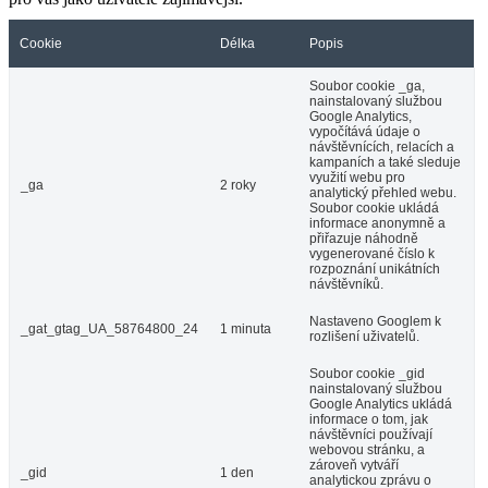
Cookie
Délka
Popis
Soubor cookie _ga,
nainstalovaný službou
Google Analytics,
vypočítává údaje o
návštěvnících, relacích a
kampaních a také sleduje
využití webu pro
_ga
2 roky
analytický přehled webu.
Soubor cookie ukládá
informace anonymně a
přiřazuje náhodně
vygenerované číslo k
rozpoznání unikátních
návštěvníků.
Nastaveno Googlem k
_gat_gtag_UA_58764800_24
1 minuta
rozlišení uživatelů.
Soubor cookie _gid
nainstalovaný službou
Google Analytics ukládá
informace o tom, jak
návštěvníci používají
webovou stránku, a
zároveň vytváří
_gid
1 den
analytickou zprávu o