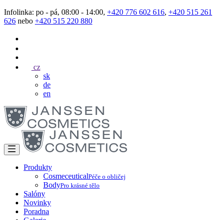
Infolinka: po - pá, 08:00 - 14:00,
+420 776 602 616
,
+420 515 261
626
nebo
+420 515 220 880
cz
sk
de
en
Produkty
Cosmeceutical
Péče o obličej
Body
Pro krásné tělo
Salóny
Novinky
Poradna