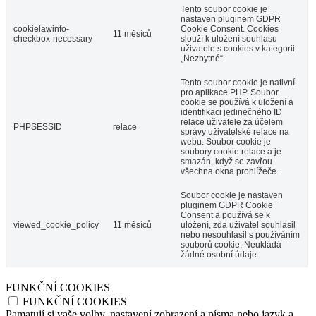
Tento soubor cookie je
nastaven pluginem GDPR
cookielawinfo-
Cookie Consent. Cookies
11 měsíců
checkbox-necessary
slouží k uložení souhlasu
uživatele s cookies v kategorii
„Nezbytné“.
Tento soubor cookie je nativní
pro aplikace PHP. Soubor
cookie se používá k uložení a
identifikaci jedinečného ID
relace uživatele za účelem
PHPSESSID
relace
správy uživatelské relace na
webu. Soubor cookie je
soubory cookie relace a je
smazán, když se zavřou
všechna okna prohlížeče.
Soubor cookie je nastaven
pluginem GDPR Cookie
Consent a používá se k
viewed_cookie_policy
11 měsíců
uložení, zda uživatel souhlasil
nebo nesouhlasil s používáním
souborů cookie. Neukládá
žádné osobní údaje.
FUNKČNÍ COOKIES
FUNKČNÍ COOKIES
Pamatují si vaše volby, nastavení zobrazení a písma nebo jazyk a