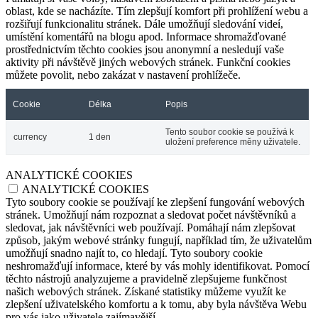
oblast, kde se nacházíte. Tím zlepšují komfort při prohlížení webu a
rozšiřují funkcionalitu stránek. Dále umožňují sledování videí,
umístění komentářů na blogu apod. Informace shromažďované
prostřednictvím těchto cookies jsou anonymní a nesledují vaše
aktivity při návštěvě jiných webových stránek. Funkční cookies
můžete povolit, nebo zakázat v nastavení prohlížeče.
Cookie
Délka
Popis
Tento soubor cookie se používá k
currency
1 den
uložení preference měny uživatele.
ANALYTICKÉ COOKIES
ANALYTICKÉ COOKIES
Tyto soubory cookie se používají ke zlepšení fungování webových
stránek. Umožňují nám rozpoznat a sledovat počet návštěvníků a
sledovat, jak návštěvníci web používají. Pomáhají nám zlepšovat
způsob, jakým webové stránky fungují, například tím, že uživatelům
umožňují snadno najít to, co hledají. Tyto soubory cookie
neshromažďují informace, které by vás mohly identifikovat. Pomocí
těchto nástrojů analyzujeme a pravidelně zlepšujeme funkčnost
našich webových stránek. Získané statistiky můžeme využít ke
zlepšení uživatelského komfortu a k tomu, aby byla návštěva Webu
pro vás jako uživatele zajímavější.