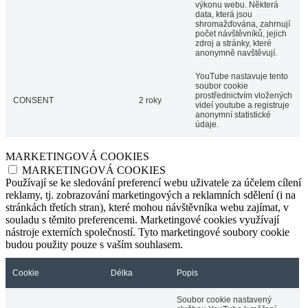
výkonu webu. Některá
data, která jsou
shromažďována, zahrnují
počet návštěvníků, jejich
zdroj a stránky, které
anonymně navštěvují.
YouTube nastavuje tento
soubor cookie
prostřednictvím vložených
CONSENT
2 roky
videí youtube a registruje
anonymní statistické
údaje.
MARKETINGOVÁ COOKIES
MARKETINGOVÁ COOKIES
Používají se ke sledování preferencí webu uživatele za účelem cílení
reklamy, tj. zobrazování marketingových a reklamních sdělení (i na
stránkách třetích stran), které mohou návštěvníka webu zajímat, v
souladu s těmito preferencemi. Marketingové cookies využívají
nástroje externích společností. Tyto marketingové soubory cookie
budou použity pouze s vaším souhlasem.
Cookie
Délka
Popis
Soubor cookie nastavený