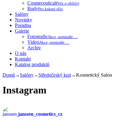
Cosmeceutical
Péče o obličej
Body
Pro krásné tělo
Salóny
Novinky
Poradna
Galerie
Fotografie
Akce, semináře …
Video
Akce, semináře …
Archiv
O nás
Kontakt
Katalog produktů
Domů
→
Salóny
→
Středočeský kraj
→
Kosmetický Salon
Instagram
janssen_cosmetics_cz