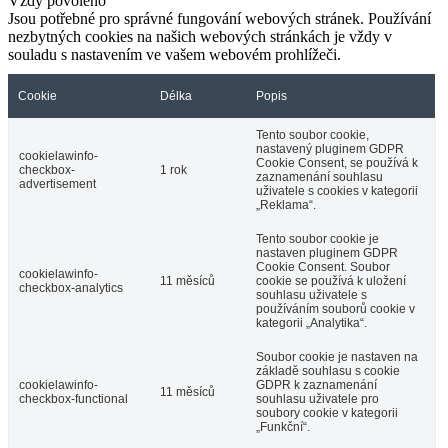
Vždy povoleno
Jsou potřebné pro správné fungování webových stránek. Používání
nezbytných cookies na našich webových stránkách je vždy v
souladu s nastavením ve vašem webovém prohlížeči.
Cookie
Délka
Popis
Tento soubor cookie,
nastavený pluginem GDPR
cookielawinfo-
Cookie Consent, se používá k
checkbox-
1 rok
zaznamenání souhlasu
advertisement
uživatele s cookies v kategorii
„Reklama“.
Tento soubor cookie je
nastaven pluginem GDPR
Cookie Consent. Soubor
cookielawinfo-
11 měsíců
cookie se používá k uložení
checkbox-analytics
souhlasu uživatele s
používáním souborů cookie v
kategorii „Analytika“.
Soubor cookie je nastaven na
základě souhlasu s cookie
cookielawinfo-
GDPR k zaznamenání
11 měsíců
checkbox-functional
souhlasu uživatele pro
soubory cookie v kategorii
„Funkční“.