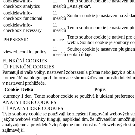
cookielawinfo-
11
Tento soubor cookie je nastaven p
checkbox-analytics
měsíců
„Analytika“.
cookielawinfo-
11
Soubor cookie je nastaven na zákl
checkbox-functional
měsíců
cookielawinfo-
11
Tento soubor cookie je nastaven pl
checkbox-necessary
měsíců
Tento soubor cookie je nativní pro 
PHPSESSID
relace
webu. Soubor cookie je soubory coo
11
Soubor cookie je nastaven plugine
viewed_cookie_policy
měsíců
osobní údaje.
FUNKČNÍ COOKIES
FUNKČNÍ COOKIES
Pamatují si vaše volby, nastavení zobrazení a písma nebo jazyk a oblas
komentářů na blogu apod. Informace shromažďované prostřednictvím tě
v nastavení prohlížeče.
Cookie
Délka
Popis
currency
1 den
Tento soubor cookie se používá k uložení preference
ANALYTICKÉ COOKIES
ANALYTICKÉ COOKIES
Tyto soubory cookie se používají ke zlepšení fungování webových str
jakým webové stránky fungují, například tím, že uživatelům umožňují 
analyzujeme a pravidelně zlepšujeme funkčnost našich webových strán
zajímavější.