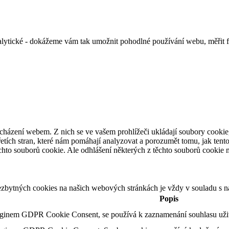
alytické - dokážeme vám tak umožnit pohodlné používání webu, měřit 
cházení webem. Z nich se ve vašem prohlížeči ukládají soubory cookie,
etích stran, které nám pomáhají analyzovat a porozumět tomu, jak ten
hto souborů cookie. Ale odhlášení některých z těchto souborů cookie mů
ezbytných cookies na našich webových stránkách je vždy v souladu s 
Popis
uginem GDPR Cookie Consent, se používá k zaznamenání souhlasu uživa