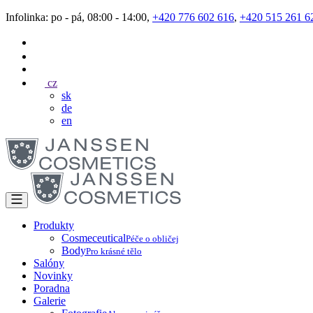
Infolinka: po - pá, 08:00 - 14:00,
+420 776 602 616
,
+420 515 261 6
cz
sk
de
en
Produkty
Cosmeceutical
Péče o obličej
Body
Pro krásné tělo
Salóny
Novinky
Poradna
Galerie