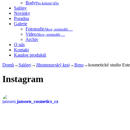
Body
Pro krásné tělo
Salóny
Novinky
Poradna
Galerie
Fotografie
Akce, semináře …
Video
Akce, semináře …
Archiv
O nás
Kontakt
Katalog produktů
Domů
→
Salóny
→
Jihomoravský kraj
→
Brno
→
kosmetické studio Este
Instagram
janssen_cosmetics_cz