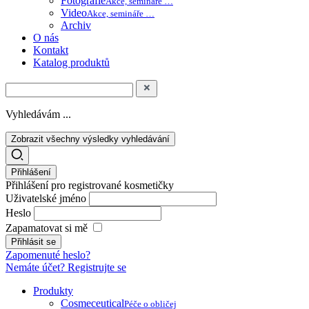
Fotografie
Akce, semináře …
Video
Akce, semináře …
Archiv
O nás
Kontakt
Katalog produktů
Vyhledávám ...
Zobrazit všechny výsledky vyhledávání
Přihlášení
Přihlášení pro registrované kosmetičky
Uživatelské jméno
Heslo
Zapamatovat si mě
Zapomenuté heslo?
Nemáte účet? Registrujte se
Produkty
Cosmeceutical
Péče o obličej