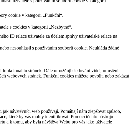
lasu uživatele s používáním souborů cookie v kategorii
ory cookie v kategorii „Funkční“.
tele s cookies v kategorii „Nezbytné“.
ného ID relace uživatele za účelem správy uživatelské relace na
 nebo nesouhlasil s používáním souborů cookie. Neukládá žádné
jí funkcionalitu stránek. Dále umožňují sledování videí, umístění
ných webových stránek. Funkční cookies můžete povolit, nebo zakázat
, jak návštěvníci web používají. Pomáhají nám zlepšovat způsob,
ce, které by vás mohly identifikovat. Pomocí těchto nástrojů
rtu a k tomu, aby byla návštěva Webu pro vás jako uživatele