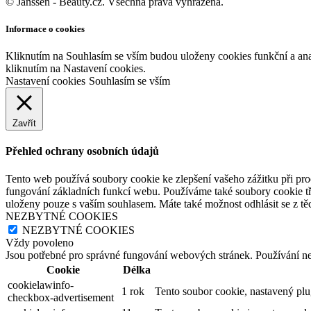
© Janssen - Beauty.cz. Všechna práva vyhrazena.
Informace o cookies
Kliknutím na Souhlasím se vším budou uloženy cookies funkční a an
kliknutím na Nastavení cookies.
Nastavení cookies
Souhlasím se vším
Zavřít
Přehled ochrany osobních údajů
Tento web používá soubory cookie ke zlepšení vašeho zážitku při pro
fungování základních funkcí webu. Používáme také soubory cookie tř
uloženy pouze s vaším souhlasem. Máte také možnost odhlásit se z těc
NEZBYTNÉ COOKIES
NEZBYTNÉ COOKIES
Vždy povoleno
Jsou potřebné pro správné fungování webových stránek. Používání n
Cookie
Délka
cookielawinfo-
1 rok
Tento soubor cookie, nastavený pl
checkbox-advertisement