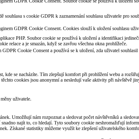
luginem GDPR Cookie Consent. Soubor cookie se používá k uložení souh
adě souhlasu s cookie GDPR k zaznamenání souhlasu uživatele pro soub
uginem GDPR Cookie Consent. Cookies slouží k uložení souhlasu uživa
aplikace PHP. Soubor cookie se používá k uložení a identifikaci jedineč
kie relace a je smazán, když se zavřou všechna okna prohlížeče.
m GDPR Cookie Consent a používá se k uložení, zda uživatel souhlasil
t, kde se nacházíte. Tím zlepšují komfort při prohlížení webu a rozšiřu
chto cookies jsou anonymní a nesledují vaše aktivity při návštěvě ji
 měny uživatele.
ánek. Umožňují nám rozpoznat a sledovat počet návštěvníků a sledovat
snadno najít to, co hledají. Tyto soubory cookie neshromažďují informa
ek. Získané statistiky můžeme využít ke zlepšení uživatelského komfo