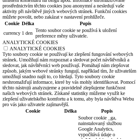
umístění komentářů na blogu apod. Informace shromažďované
prostřednictvím těchto cookies jsou anonymní a nesledují vaše
aktivity při návštěvě jiných webových stránek. Funkční cookies
můžete povolit, nebo zakázat v nastavení prohlížeče.
Cookie
Délka
Popis
Tento soubor cookie se používá k uložení
currency
1 den
preference měny uživatele.
ANALYTICKÉ COOKIES
ANALYTICKÉ COOKIES
Tyto soubory cookie se používají ke zlepšení fungování webových
stránek. Umožňují nám rozpoznat a sledovat počet návštěvníků a
sledovat, jak návštěvníci web používají. Pomáhají nám zlepšovat
způsob, jakým webové stránky fungují, například tím, že uživatelům
umožňují snadno najít to, co hledají. Tyto soubory cookie
neshromažďují informace, které by vás mohly identifikovat. Pomocí
těchto nástrojů analyzujeme a pravidelně zlepšujeme funkčnost
našich webových stránek. Získané statistiky můžeme využít ke
zlepšení uživatelského komfortu a k tomu, aby byla návštěva Webu
pro vás jako uživatele zajímavější.
Cookie
Délka
Popis
Soubor cookie _ga,
nainstalovaný službou
Google Analytics,
vypočítává údaje o