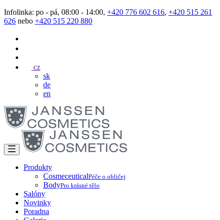
Infolinka: po - pá, 08:00 - 14:00,
+420 776 602 616
,
+420 515 261
626
nebo
+420 515 220 880
cz
sk
de
en
Produkty
Cosmeceutical
Péče o obličej
Body
Pro krásné tělo
Salóny
Novinky
Poradna