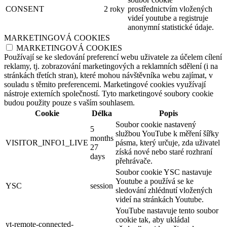
CONSENT
2 roky
prostřednictvím vložených
videí youtube a registruje
anonymní statistické údaje.
MARKETINGOVÁ COOKIES
MARKETINGOVÁ COOKIES
Používají se ke sledování preferencí webu uživatele za účelem cílení
reklamy, tj. zobrazování marketingových a reklamních sdělení (i na
stránkách třetích stran), které mohou návštěvníka webu zajímat, v
souladu s těmito preferencemi. Marketingové cookies využívají
nástroje externích společností. Tyto marketingové soubory cookie
budou použity pouze s vaším souhlasem.
Cookie
Délka
Popis
Soubor cookie nastavený
5
službou YouTube k měření šířky
months
VISITOR_INFO1_LIVE
pásma, který určuje, zda uživatel
27
získá nové nebo staré rozhraní
days
přehrávače.
Soubor cookie YSC nastavuje
Youtube a používá se ke
YSC
session
sledování zhlédnutí vložených
videí na stránkách Youtube.
YouTube nastavuje tento soubor
cookie tak, aby ukládal
yt-remote-connected-