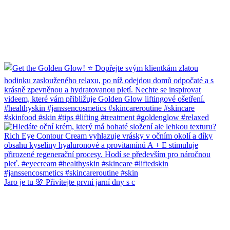
Jaro je tu 🌸 Přivítejte první jarní dny s c