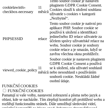
Tento soubor cookie je nastaven
pluginem GDPR Cookie Consent.
cookielawinfo-
11
Cookies slouží k uložení souhlasu
checkbox-necessary
měsíců
uživatele s cookies v kategorii
„Nezbytné“.
Tento soubor cookie je nativní pro
aplikace PHP. Soubor cookie se
používá k uložení a identifikaci
jedinečného ID relace uživatele za
PHPSESSID
relace
účelem správy uživatelské relace na
webu. Soubor cookie je soubory
cookie relace a je smazán, když se
zavřou všechna okna prohlížeče.
Soubor cookie je nastaven pluginem
GDPR Cookie Consent a používá
11
se k uložení, zda uživatel souhlasil
viewed_cookie_policy
měsíců
nebo nesouhlasil s používáním
souborů cookie. Neukládá žádné
osobní údaje.
FUNKČNÍ COOKIES
FUNKČNÍ COOKIES
Pamatují si vaše volby, nastavení zobrazení a písma nebo jazyk a
oblast, kde se nacházíte. Tím zlepšují komfort při prohlížení webu a
rozšiřují funkcionalitu stránek. Dále umožňují sledování videí,