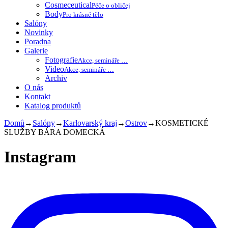
Cosmeceutical
Péče o obličej
Body
Pro krásné tělo
Salóny
Novinky
Poradna
Galerie
Fotografie
Akce, semináře …
Video
Akce, semináře …
Archiv
O nás
Kontakt
Katalog produktů
Domů
→
Salóny
→
Karlovarský kraj
→
Ostrov
→
KOSMETICKÉ
SLUŽBY BÁRA DOMECKÁ
Instagram