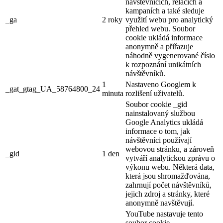
návštěvnících, relacích a
kampaních a také sleduje
_ga
2 roky
využití webu pro analytický
přehled webu. Soubor
cookie ukládá informace
anonymně a přiřazuje
náhodně vygenerované číslo
k rozpoznání unikátních
návštěvníků.
1
Nastaveno Googlem k
_gat_gtag_UA_58764800_24
minuta
rozlišení uživatelů.
Soubor cookie _gid
nainstalovaný službou
Google Analytics ukládá
informace o tom, jak
návštěvníci používají
webovou stránku, a zároveň
_gid
1 den
vytváří analytickou zprávu o
výkonu webu. Některá data,
která jsou shromažďována,
zahrnují počet návštěvníků,
jejich zdroj a stránky, které
anonymně navštěvují.
YouTube nastavuje tento
soubor cookie