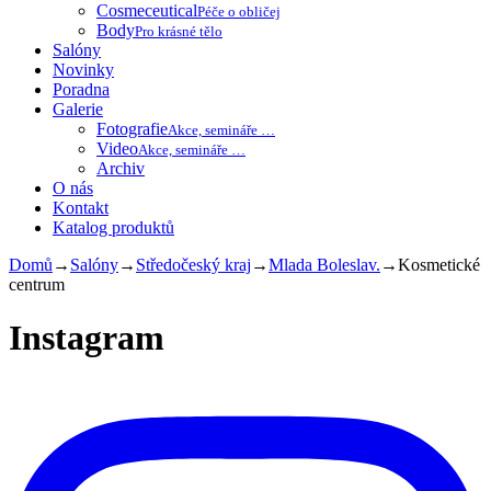
Cosmeceutical
Péče o obličej
Body
Pro krásné tělo
Salóny
Novinky
Poradna
Galerie
Fotografie
Akce, semináře …
Video
Akce, semináře …
Archiv
O nás
Kontakt
Katalog produktů
Domů
→
Salóny
→
Středočeský kraj
→
Mlada Boleslav.
→
Kosmetické
centrum
Instagram