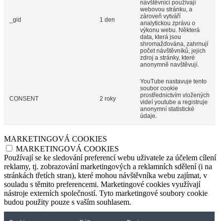
návštěvníci používají
webovou stránku, a
zároveň vytváří
_gid
1 den
analytickou zprávu o
výkonu webu. Některá
data, která jsou
shromažďována, zahrnují
počet návštěvníků, jejich
zdroj a stránky, které
anonymně navštěvují.
YouTube nastavuje tento
soubor cookie
prostřednictvím vložených
CONSENT
2 roky
videí youtube a registruje
anonymní statistické
údaje.
MARKETINGOVÁ COOKIES
MARKETINGOVÁ COOKIES
Používají se ke sledování preferencí webu uživatele za účelem cílení
reklamy, tj. zobrazování marketingových a reklamních sdělení (i na
stránkách třetích stran), které mohou návštěvníka webu zajímat, v
souladu s těmito preferencemi. Marketingové cookies využívají
nástroje externích společností. Tyto marketingové soubory cookie
budou použity pouze s vaším souhlasem.