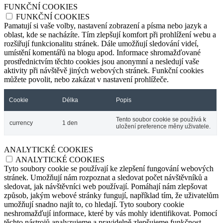
FUNKČNÍ COOKIES
FUNKČNÍ COOKIES
Pamatují si vaše volby, nastavení zobrazení a písma nebo jazyk a
oblast, kde se nacházíte. Tím zlepšují komfort při prohlížení webu a
rozšiřují funkcionalitu stránek. Dále umožňují sledování videí,
umístění komentářů na blogu apod. Informace shromažďované
prostřednictvím těchto cookies jsou anonymní a nesledují vaše
aktivity při návštěvě jiných webových stránek. Funkční cookies
můžete povolit, nebo zakázat v nastavení prohlížeče.
Cookie
Délka
Popis
Tento soubor cookie se používá k
currency
1 den
uložení preference měny uživatele.
ANALYTICKÉ COOKIES
ANALYTICKÉ COOKIES
Tyto soubory cookie se používají ke zlepšení fungování webových
stránek. Umožňují nám rozpoznat a sledovat počet návštěvníků a
sledovat, jak návštěvníci web používají. Pomáhají nám zlepšovat
způsob, jakým webové stránky fungují, například tím, že uživatelům
umožňují snadno najít to, co hledají. Tyto soubory cookie
neshromažďují informace, které by vás mohly identifikovat. Pomocí
těchto nástrojů analyzujeme a pravidelně zlepšujeme funkčnost