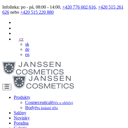
Infolinka: po - pá, 08:00 - 14:00,
+420 776 602 616
,
+420 515 261
626
nebo
+420 515 220 880
cz
sk
de
en
Produkty
Cosmeceutical
Péče o obličej
Body
Pro krásné tělo
Salóny
Novinky
Poradna