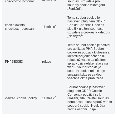
checkbox-functional
souhlasu uživatele pro
soubory cookie v kategorii
„Funkční“.
Tento soubor cookie je
nastaven pluginem GDPR
cookielawinfo-
Cookie Consent. Cookies
11 měsíců
checkbox-necessary
slouží k uložení souhlasu
uživatele s cookies v kategorii
„Nezbytné“.
Tento soubor cookie je nativní
pro aplikace PHP. Soubor
cookie se používá k uložení a
identifikaci jedinečného ID
relace uživatele za účelem
PHPSESSID
relace
správy uživatelské relace na
webu. Soubor cookie je
soubory cookie relace a je
smazán, když se zavřou
všechna okna prohlížeče.
Soubor cookie je nastaven
pluginem GDPR Cookie
Consent a používá se k
viewed_cookie_policy
11 měsíců
uložení, zda uživatel souhlasil
nebo nesouhlasil s používáním
souborů cookie. Neukládá
žádné osobní údaje.