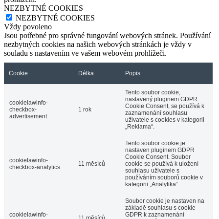
NEZBYTNÉ COOKIES
NEZBYTNÉ COOKIES
Vždy povoleno
Jsou potřebné pro správné fungování webových stránek. Používání
nezbytných cookies na našich webových stránkách je vždy v
souladu s nastavením ve vašem webovém prohlížeči.
Cookie
Délka
Popis
Tento soubor cookie,
nastavený pluginem GDPR
cookielawinfo-
Cookie Consent, se používá k
checkbox-
1 rok
zaznamenání souhlasu
advertisement
uživatele s cookies v kategorii
„Reklama“.
Tento soubor cookie je
nastaven pluginem GDPR
Cookie Consent. Soubor
cookielawinfo-
11 měsíců
cookie se používá k uložení
checkbox-analytics
souhlasu uživatele s
používáním souborů cookie v
kategorii „Analytika“.
Soubor cookie je nastaven na
základě souhlasu s cookie
cookielawinfo-
GDPR k zaznamenání
11 měsíců