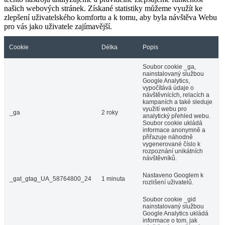
našich webových stránek. Získané statistiky můžeme využít ke
zlepšení uživatelského komfortu a k tomu, aby byla návštěva Webu
pro vás jako uživatele zajímavější.
Cookie
Délka
Popis
Soubor cookie _ga,
nainstalovaný službou
Google Analytics,
vypočítává údaje o
návštěvnících, relacích a
kampaních a také sleduje
využití webu pro
_ga
2 roky
analytický přehled webu.
Soubor cookie ukládá
informace anonymně a
přiřazuje náhodně
vygenerované číslo k
rozpoznání unikátních
návštěvníků.
Nastaveno Googlem k
_gat_gtag_UA_58764800_24
1 minuta
rozlišení uživatelů.
Soubor cookie _gid
nainstalovaný službou
Google Analytics ukládá
informace o tom, jak