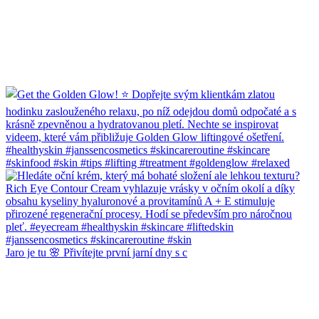
Jaro je tu 🌸 Přivítejte první jarní dny s c