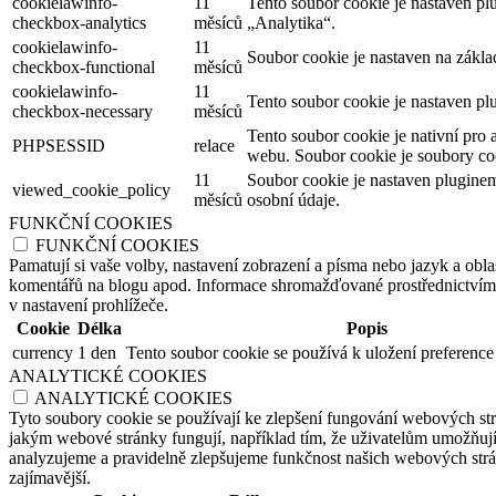
cookielawinfo-
11
Tento soubor cookie je nastaven p
checkbox-analytics
měsíců
„Analytika“.
cookielawinfo-
11
Soubor cookie je nastaven na zákl
checkbox-functional
měsíců
cookielawinfo-
11
Tento soubor cookie je nastaven pl
checkbox-necessary
měsíců
Tento soubor cookie je nativní pro 
PHPSESSID
relace
webu. Soubor cookie je soubory coo
11
Soubor cookie je nastaven plugine
viewed_cookie_policy
měsíců
osobní údaje.
FUNKČNÍ COOKIES
FUNKČNÍ COOKIES
Pamatují si vaše volby, nastavení zobrazení a písma nebo jazyk a oblas
komentářů na blogu apod. Informace shromažďované prostřednictvím tě
v nastavení prohlížeče.
Cookie
Délka
Popis
currency
1 den
Tento soubor cookie se používá k uložení preference
ANALYTICKÉ COOKIES
ANALYTICKÉ COOKIES
Tyto soubory cookie se používají ke zlepšení fungování webových str
jakým webové stránky fungují, například tím, že uživatelům umožňují 
analyzujeme a pravidelně zlepšujeme funkčnost našich webových strán
zajímavější.