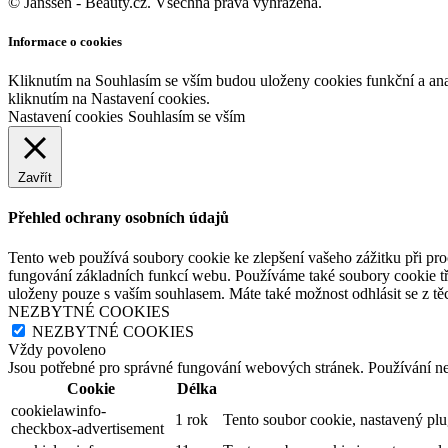
© Janssen - Beauty.cz. Všechna práva vyhrazena.
Informace o cookies
Kliknutím na Souhlasím se vším budou uloženy cookies funkční a an
kliknutím na Nastavení cookies.
Nastavení cookies
Souhlasím se vším
Zavřít
Přehled ochrany osobních údajů
Tento web používá soubory cookie ke zlepšení vašeho zážitku při pro
fungování základních funkcí webu. Používáme také soubory cookie tř
uloženy pouze s vaším souhlasem. Máte také možnost odhlásit se z těc
NEZBYTNÉ COOKIES
NEZBYTNÉ COOKIES
Vždy povoleno
Jsou potřebné pro správné fungování webových stránek. Používání n
Cookie
Délka
cookielawinfo-
1 rok
Tento soubor cookie, nastavený pl
checkbox-advertisement