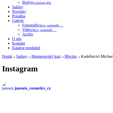
Body
Pro krásné tělo
Salóny
Novinky
Poradna
Galerie
Fotografie
Akce, semináře …
Video
Akce, semináře …
Archiv
O nás
Kontakt
Katalog produktů
Domů
→
Salóny
→
Jihomoravský kraj
→
Břeclav
→
Kadeřnictví Michae
Instagram
janssen_cosmetics_cz