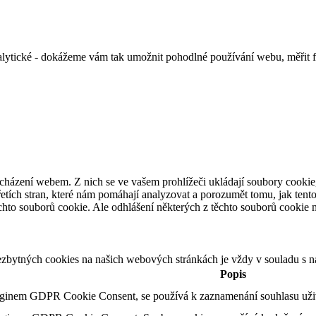
alytické - dokážeme vám tak umožnit pohodlné používání webu, měřit 
cházení webem. Z nich se ve vašem prohlížeči ukládají soubory cookie,
etích stran, které nám pomáhají analyzovat a porozumět tomu, jak ten
hto souborů cookie. Ale odhlášení některých z těchto souborů cookie mů
ezbytných cookies na našich webových stránkách je vždy v souladu s 
Popis
uginem GDPR Cookie Consent, se používá k zaznamenání souhlasu uživa