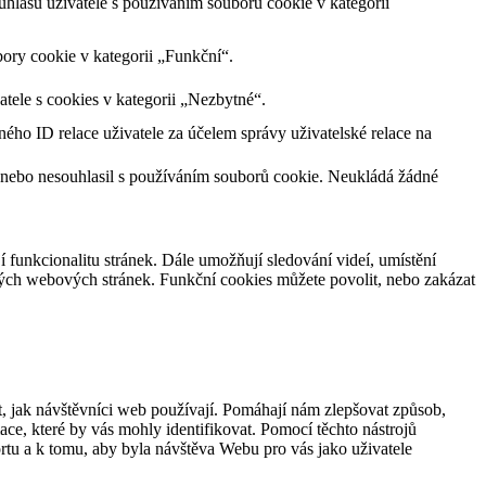
lasu uživatele s používáním souborů cookie v kategorii
ory cookie v kategorii „Funkční“.
tele s cookies v kategorii „Nezbytné“.
ného ID relace uživatele za účelem správy uživatelské relace na
 nebo nesouhlasil s používáním souborů cookie. Neukládá žádné
jí funkcionalitu stránek. Dále umožňují sledování videí, umístění
ných webových stránek. Funkční cookies můžete povolit, nebo zakázat
, jak návštěvníci web používají. Pomáhají nám zlepšovat způsob,
ce, které by vás mohly identifikovat. Pomocí těchto nástrojů
rtu a k tomu, aby byla návštěva Webu pro vás jako uživatele