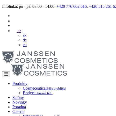
Infolinka: po - pá, 08:00 - 14:00,
+420 776 602 616
,
+420 515 261 6
cz
sk
de
en
Produkty
Cosmeceutical
Péče o obličej
Body
Pro krásné tělo
Salóny
Novinky
Poradna
Galerie