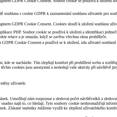
luginem GDPR Cookie Consent. Soubor cookie se používá k uložení souh
adě souhlasu s cookie GDPR k zaznamenání souhlasu uživatele pro soub
uginem GDPR Cookie Consent. Cookies slouží k uložení souhlasu uživa
aplikace PHP. Soubor cookie se používá k uložení a identifikaci jedineč
kie relace a je smazán, když se zavřou všechna okna prohlížeče.
m GDPR Cookie Consent a používá se k uložení, zda uživatel souhlasil
t, kde se nacházíte. Tím zlepšují komfort při prohlížení webu a rozšiřu
chto cookies jsou anonymní a nesledují vaše aktivity při návštěvě ji
 měny uživatele.
ánek. Umožňují nám rozpoznat a sledovat počet návštěvníků a sledovat
snadno najít to, co hledají. Tyto soubory cookie neshromažďují informa
ek. Získané statistiky můžeme využít ke zlepšení uživatelského komfo