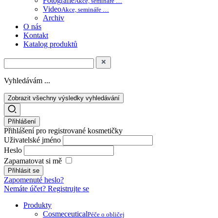
Fotografie
Akce, semináře …
Video
Akce, semináře …
Archiv
O nás
Kontakt
Katalog produktů
Vyhledávám ...
Zobrazit všechny výsledky vyhledávání
Přihlášení
Přihlášení pro registrované kosmetičky
Uživatelské jméno
Heslo
Zapamatovat si mě
Zapomenuté heslo?
Nemáte účet? Registrujte se
Produkty
Cosmeceutical
Péče o obličej