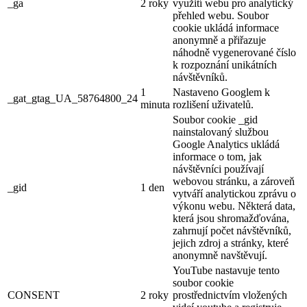
_ga
2 roky
využití webu pro analytický
přehled webu. Soubor
cookie ukládá informace
anonymně a přiřazuje
náhodně vygenerované číslo
k rozpoznání unikátních
návštěvníků.
1
Nastaveno Googlem k
_gat_gtag_UA_58764800_24
minuta
rozlišení uživatelů.
Soubor cookie _gid
nainstalovaný službou
Google Analytics ukládá
informace o tom, jak
návštěvníci používají
webovou stránku, a zároveň
_gid
1 den
vytváří analytickou zprávu o
výkonu webu. Některá data,
která jsou shromažďována,
zahrnují počet návštěvníků,
jejich zdroj a stránky, které
anonymně navštěvují.
YouTube nastavuje tento
soubor cookie
CONSENT
2 roky
prostřednictvím vložených