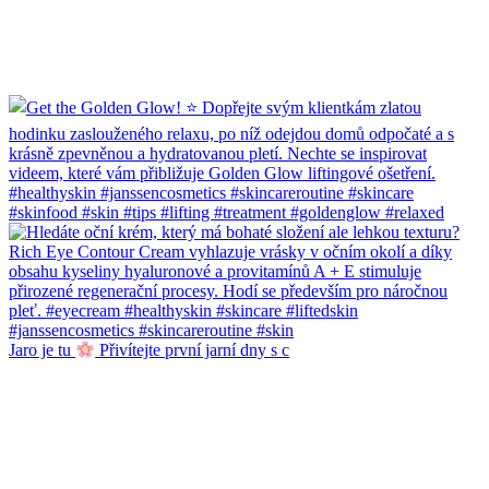
Jaro je tu
Přivítejte první jarní dny s c