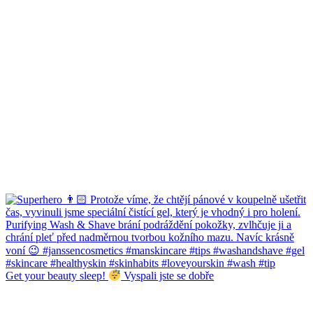
Get your beauty sleep!
Vyspali jste se dobře