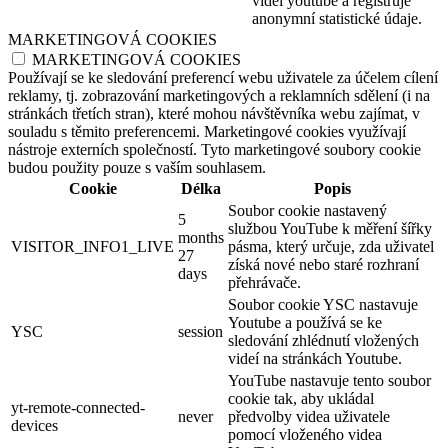
videí youtube a registruje
anonymní statistické údaje.
MARKETINGOVÁ COOKIES
MARKETINGOVÁ COOKIES
Používají se ke sledování preferencí webu uživatele za účelem cílení
reklamy, tj. zobrazování marketingových a reklamních sdělení (i na
stránkách třetích stran), které mohou návštěvníka webu zajímat, v
souladu s těmito preferencemi. Marketingové cookies využívají
nástroje externích společností. Tyto marketingové soubory cookie
budou použity pouze s vaším souhlasem.
Cookie
Délka
Popis
Soubor cookie nastavený
5
službou YouTube k měření šířky
months
VISITOR_INFO1_LIVE
pásma, který určuje, zda uživatel
27
získá nové nebo staré rozhraní
days
přehrávače.
Soubor cookie YSC nastavuje
Youtube a používá se ke
YSC
session
sledování zhlédnutí vložených
videí na stránkách Youtube.
YouTube nastavuje tento soubor
cookie tak, aby ukládal
yt-remote-connected-
never
předvolby videa uživatele
devices
pomocí vloženého videa