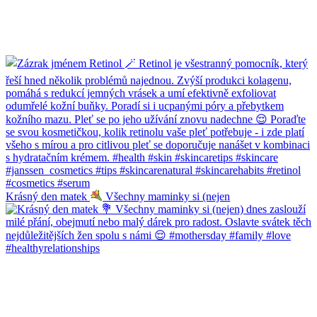
Krásný den matek
Všechny maminky si (nejen