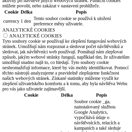
aktivity při návštěvě jiných webových stránek. Funkční cookies
můžete povolit, nebo zakázat v nastavení prohlížeče.
Cookie
Délka
Popis
Tento soubor cookie se používá k uložení
currency
1 den
preference měny uživatele.
ANALYTICKÉ COOKIES
ANALYTICKÉ COOKIES
Tyto soubory cookie se používají ke zlepšení fungování webových
stránek. Umožňují nám rozpoznat a sledovat počet návštěvníků a
sledovat, jak návštěvníci web používají. Pomáhají nám zlepšovat
způsob, jakým webové stránky fungují, například tím, že uživatelům
umožňují snadno najít to, co hledají. Tyto soubory cookie
neshromažďují informace, které by vás mohly identifikovat. Pomocí
těchto nástrojů analyzujeme a pravidelně zlepšujeme funkčnost
našich webových stránek. Získané statistiky můžeme využít ke
zlepšení uživatelského komfortu a k tomu, aby byla návštěva Webu
pro vás jako uživatele zajímavější.
Cookie
Délka
Popis
Soubor cookie _ga,
nainstalovaný službou
Google Analytics,
vypočítává údaje o
návštěvnících, relacích a
kampaních a také sleduje