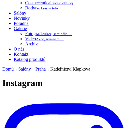
Cosmeceutical
Péče o obličej
Body
Pro krásné tělo
Salóny
Novinky
Poradna
Galerie
Fotografie
Akce, semináře …
Video
Akce, semináře …
Archiv
O nás
Kontakt
Katalog produktů
Domů
→
Salóny
→
Praha
→
Kadeřnictví Klapkova
Instagram