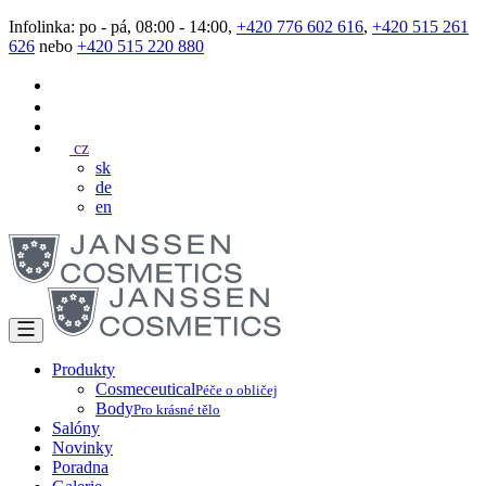
Infolinka: po - pá, 08:00 - 14:00,
+420 776 602 616
,
+420 515 261
626
nebo
+420 515 220 880
cz
sk
de
en
Produkty
Cosmeceutical
Péče o obličej
Body
Pro krásné tělo
Salóny
Novinky
Poradna