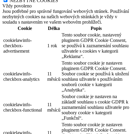
NEZBYTNÉ COOKIES
Vždy povoleno
Jsou potřebné pro správné fungování webových stránek. Používání
nezbytných cookies na našich webových stránkách je vždy v
souladu s nastavením ve vašem webovém prohlížeči.
Cookie
Délka
Popis
Tento soubor cookie, nastavený
cookielawinfo-
pluginem GDPR Cookie Consent,
checkbox-
1 rok
se používá k zaznamenání souhlasu
advertisement
uživatele s cookies v kategorii
„Reklama“.
Tento soubor cookie je nastaven
pluginem GDPR Cookie Consent.
cookielawinfo-
11
Soubor cookie se používá k uložení
checkbox-analytics
měsíců
souhlasu uživatele s používáním
souborů cookie v kategorii
„Analytika“.
Soubor cookie je nastaven na
základě souhlasu s cookie GDPR k
cookielawinfo-
11
zaznamenání souhlasu uživatele pro
checkbox-functional
měsíců
soubory cookie v kategorii
„Funkční“.
Tento soubor cookie je nastaven
pluginem GDPR Cookie Consent.
cookielawinfo-
11