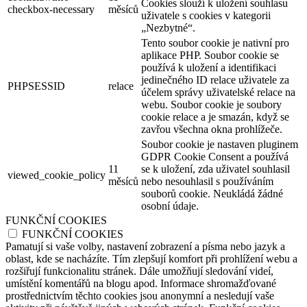
Cookies slouží k uložení souhlasu
checkbox-necessary
měsíců
uživatele s cookies v kategorii
„Nezbytné“.
Tento soubor cookie je nativní pro
aplikace PHP. Soubor cookie se
používá k uložení a identifikaci
jedinečného ID relace uživatele za
PHPSESSID
relace
účelem správy uživatelské relace na
webu. Soubor cookie je soubory
cookie relace a je smazán, když se
zavřou všechna okna prohlížeče.
Soubor cookie je nastaven pluginem
GDPR Cookie Consent a používá
11
se k uložení, zda uživatel souhlasil
viewed_cookie_policy
měsíců
nebo nesouhlasil s používáním
souborů cookie. Neukládá žádné
osobní údaje.
FUNKČNÍ COOKIES
FUNKČNÍ COOKIES
Pamatují si vaše volby, nastavení zobrazení a písma nebo jazyk a
oblast, kde se nacházíte. Tím zlepšují komfort při prohlížení webu a
rozšiřují funkcionalitu stránek. Dále umožňují sledování videí,
umístění komentářů na blogu apod. Informace shromažďované
prostřednictvím těchto cookies jsou anonymní a nesledují vaše