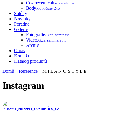
Cosmeceutical
Péče o obličej
Body
Pro krásné tělo
Salóny
Novinky
Poradna
Galerie
Fotografie
Akce, semináře …
Video
Akce, semináře …
Archiv
O nás
Kontakt
Katalog produktů
Domů
→
Reference
→
M I L A N O S T Y L E
Instagram
janssen_cosmetics_cz