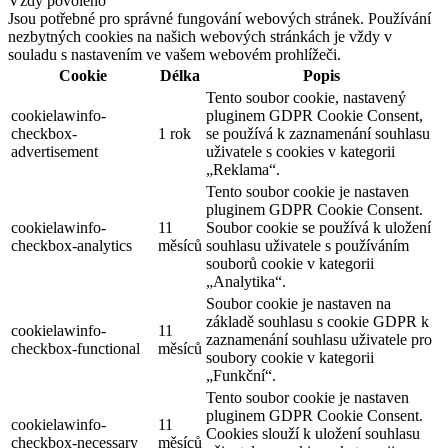
Vždy povoleno
Jsou potřebné pro správné fungování webových stránek. Používání
nezbytných cookies na našich webových stránkách je vždy v
souladu s nastavením ve vašem webovém prohlížeči.
Cookie
Délka
Popis
Tento soubor cookie, nastavený
cookielawinfo-
pluginem GDPR Cookie Consent,
checkbox-
1 rok
se používá k zaznamenání souhlasu
advertisement
uživatele s cookies v kategorii
„Reklama“.
Tento soubor cookie je nastaven
pluginem GDPR Cookie Consent.
cookielawinfo-
11
Soubor cookie se používá k uložení
checkbox-analytics
měsíců
souhlasu uživatele s používáním
souborů cookie v kategorii
„Analytika“.
Soubor cookie je nastaven na
základě souhlasu s cookie GDPR k
cookielawinfo-
11
zaznamenání souhlasu uživatele pro
checkbox-functional
měsíců
soubory cookie v kategorii
„Funkční“.
Tento soubor cookie je nastaven
pluginem GDPR Cookie Consent.
cookielawinfo-
11
Cookies slouží k uložení souhlasu
checkbox-necessary
měsíců