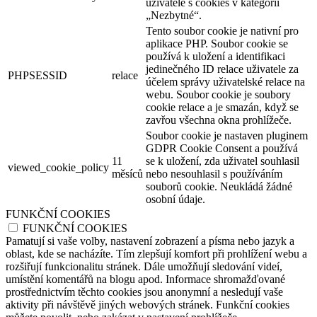
uživatele s cookies v kategorii
„Nezbytné“.
Tento soubor cookie je nativní pro
aplikace PHP. Soubor cookie se
používá k uložení a identifikaci
jedinečného ID relace uživatele za
PHPSESSID
relace
účelem správy uživatelské relace na
webu. Soubor cookie je soubory
cookie relace a je smazán, když se
zavřou všechna okna prohlížeče.
Soubor cookie je nastaven pluginem
GDPR Cookie Consent a používá
11
se k uložení, zda uživatel souhlasil
viewed_cookie_policy
měsíců
nebo nesouhlasil s používáním
souborů cookie. Neukládá žádné
osobní údaje.
FUNKČNÍ COOKIES
FUNKČNÍ COOKIES
Pamatují si vaše volby, nastavení zobrazení a písma nebo jazyk a
oblast, kde se nacházíte. Tím zlepšují komfort při prohlížení webu a
rozšiřují funkcionalitu stránek. Dále umožňují sledování videí,
umístění komentářů na blogu apod. Informace shromažďované
prostřednictvím těchto cookies jsou anonymní a nesledují vaše
aktivity při návštěvě jiných webových stránek. Funkční cookies