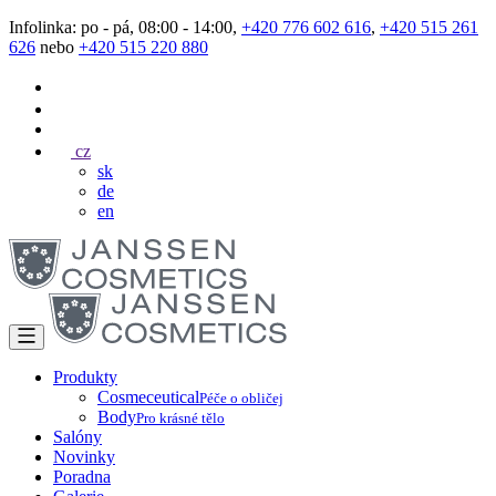
Infolinka: po - pá, 08:00 - 14:00,
+420 776 602 616
,
+420 515 261
626
nebo
+420 515 220 880
cz
sk
de
en
Produkty
Cosmeceutical
Péče o obličej
Body
Pro krásné tělo
Salóny
Novinky
Poradna