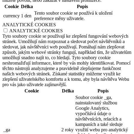
můžete povolit, nebo zakázat v nastavení prohlížeče.
Cookie
Délka
Popis
Tento soubor cookie se používá k uložení
currency
1 den
preference měny uživatele.
ANALYTICKÉ COOKIES
ANALYTICKÉ COOKIES
Tyto soubory cookie se používají ke zlepšení fungování webových
stránek. Umožňují nám rozpoznat a sledovat počet návštěvníků a
sledovat, jak návštěvníci web používají. Pomáhají nám zlepšovat
způsob, jakým webové stránky fungují, například tím, že uživatelům
umožňují snadno najít to, co hledají. Tyto soubory cookie
neshromažďují informace, které by vás mohly identifikovat. Pomocí
těchto nástrojů analyzujeme a pravidelně zlepšujeme funkčnost
našich webových stránek. Získané statistiky můžeme využít ke
zlepšení uživatelského komfortu a k tomu, aby byla návštěva Webu
pro vás jako uživatele zajímavější.
Cookie
Délka
Popis
Soubor cookie _ga,
nainstalovaný službou
Google Analytics,
vypočítává údaje o
návštěvnících, relacích a
kampaních a také sleduje
_ga
2 roky
využití webu pro analytický