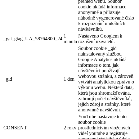
přehled webu. Soubor
cookie ukládá informace
anonymně a přiřazuje
náhodně vygenerované číslo
k rozpoznání unikátních
návštěvníků.
1
Nastaveno Googlem k
_gat_gtag_UA_58764800_24
minuta
rozlišení uživatelů.
Soubor cookie _gid
nainstalovaný službou
Google Analytics ukládá
informace o tom, jak
návštěvníci používají
webovou stránku, a zároveň
_gid
1 den
vytváří analytickou zprávu o
výkonu webu. Některá data,
která jsou shromažďována,
zahrnují počet návštěvníků,
jejich zdroj a stránky, které
anonymně navštěvují.
YouTube nastavuje tento
soubor cookie
CONSENT
2 roky
prostřednictvím vložených
videí youtube a registruje
anonymní statistické údaje.