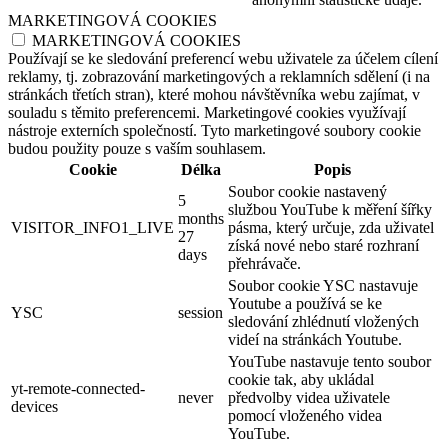
MARKETINGOVÁ COOKIES
MARKETINGOVÁ COOKIES
Používají se ke sledování preferencí webu uživatele za účelem cílení
reklamy, tj. zobrazování marketingových a reklamních sdělení (i na
stránkách třetích stran), které mohou návštěvníka webu zajímat, v
souladu s těmito preferencemi. Marketingové cookies využívají
nástroje externích společností. Tyto marketingové soubory cookie
budou použity pouze s vaším souhlasem.
Cookie
Délka
Popis
Soubor cookie nastavený
5
službou YouTube k měření šířky
months
VISITOR_INFO1_LIVE
pásma, který určuje, zda uživatel
27
získá nové nebo staré rozhraní
days
přehrávače.
Soubor cookie YSC nastavuje
Youtube a používá se ke
YSC
session
sledování zhlédnutí vložených
videí na stránkách Youtube.
YouTube nastavuje tento soubor
cookie tak, aby ukládal
yt-remote-connected-
never
předvolby videa uživatele
devices
pomocí vloženého videa
YouTube.