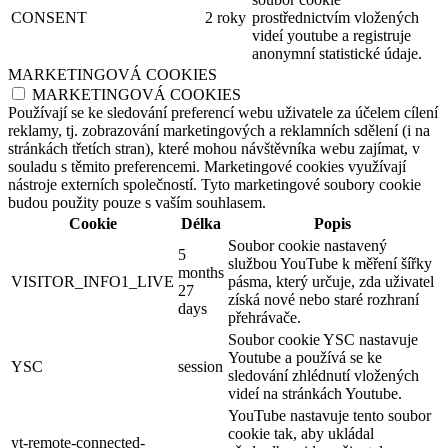
CONSENT
2 roky
prostřednictvím vložených
videí youtube a registruje
anonymní statistické údaje.
MARKETINGOVÁ COOKIES
MARKETINGOVÁ COOKIES
Používají se ke sledování preferencí webu uživatele za účelem cílení
reklamy, tj. zobrazování marketingových a reklamních sdělení (i na
stránkách třetích stran), které mohou návštěvníka webu zajímat, v
souladu s těmito preferencemi. Marketingové cookies využívají
nástroje externích společností. Tyto marketingové soubory cookie
budou použity pouze s vaším souhlasem.
Cookie
Délka
Popis
Soubor cookie nastavený
5
službou YouTube k měření šířky
months
VISITOR_INFO1_LIVE
pásma, který určuje, zda uživatel
27
získá nové nebo staré rozhraní
days
přehrávače.
Soubor cookie YSC nastavuje
Youtube a používá se ke
YSC
session
sledování zhlédnutí vložených
videí na stránkách Youtube.
YouTube nastavuje tento soubor
cookie tak, aby ukládal
yt-remote-connected-