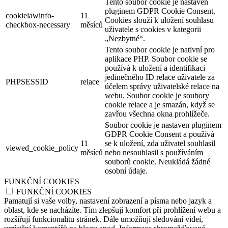
Tento soubor cookie je nastaven
pluginem GDPR Cookie Consent.
cookielawinfo-
11
Cookies slouží k uložení souhlasu
checkbox-necessary
měsíců
uživatele s cookies v kategorii
„Nezbytné“.
Tento soubor cookie je nativní pro
aplikace PHP. Soubor cookie se
používá k uložení a identifikaci
jedinečného ID relace uživatele za
PHPSESSID
relace
účelem správy uživatelské relace na
webu. Soubor cookie je soubory
cookie relace a je smazán, když se
zavřou všechna okna prohlížeče.
Soubor cookie je nastaven pluginem
GDPR Cookie Consent a používá
11
se k uložení, zda uživatel souhlasil
viewed_cookie_policy
měsíců
nebo nesouhlasil s používáním
souborů cookie. Neukládá žádné
osobní údaje.
FUNKČNÍ COOKIES
FUNKČNÍ COOKIES
Pamatují si vaše volby, nastavení zobrazení a písma nebo jazyk a
oblast, kde se nacházíte. Tím zlepšují komfort při prohlížení webu a
rozšiřují funkcionalitu stránek. Dále umožňují sledování videí,