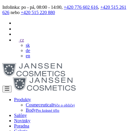
Infolinka: po - pá, 08:00 - 14:00,
+420 776 602 616
,
+420 515 261
626
nebo
+420 515 220 880
cz
sk
de
en
Produkty
Cosmeceutical
Péče o obličej
Body
Pro krásné tělo
Salóny
Novinky
Poradna