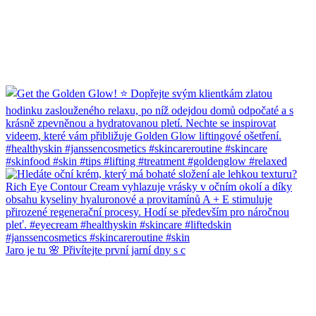
Jaro je tu 🌸 Přivítejte první jarní dny s c