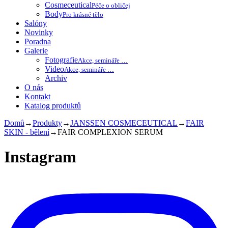
Cosmeceutical
Péče o obličej
Body
Pro krásné tělo
Salóny
Novinky
Poradna
Galerie
Fotografie
Akce, semináře …
Video
Akce, semináře …
Archiv
O nás
Kontakt
Katalog produktů
Domů
→
Produkty
→
JANSSEN COSMECEUTICAL
→
FAIR
SKIN - bělení
→
FAIR COMPLEXION SERUM
Instagram