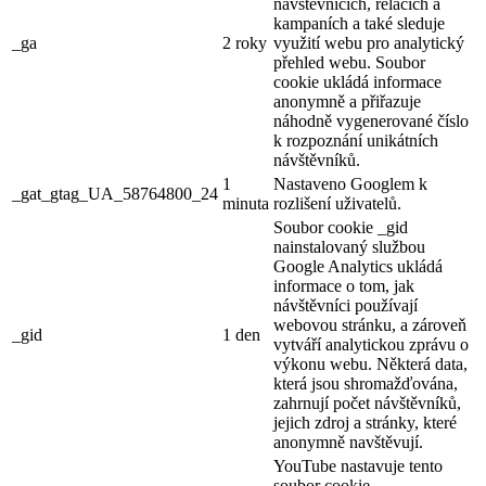
návštěvnících, relacích a
kampaních a také sleduje
_ga
2 roky
využití webu pro analytický
přehled webu. Soubor
cookie ukládá informace
anonymně a přiřazuje
náhodně vygenerované číslo
k rozpoznání unikátních
návštěvníků.
1
Nastaveno Googlem k
_gat_gtag_UA_58764800_24
minuta
rozlišení uživatelů.
Soubor cookie _gid
nainstalovaný službou
Google Analytics ukládá
informace o tom, jak
návštěvníci používají
webovou stránku, a zároveň
_gid
1 den
vytváří analytickou zprávu o
výkonu webu. Některá data,
která jsou shromažďována,
zahrnují počet návštěvníků,
jejich zdroj a stránky, které
anonymně navštěvují.
YouTube nastavuje tento
soubor cookie