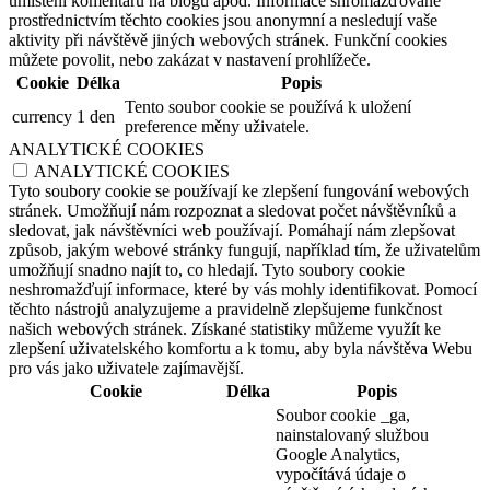
umístění komentářů na blogu apod. Informace shromažďované
prostřednictvím těchto cookies jsou anonymní a nesledují vaše
aktivity při návštěvě jiných webových stránek. Funkční cookies
můžete povolit, nebo zakázat v nastavení prohlížeče.
Cookie
Délka
Popis
Tento soubor cookie se používá k uložení
currency
1 den
preference měny uživatele.
ANALYTICKÉ COOKIES
ANALYTICKÉ COOKIES
Tyto soubory cookie se používají ke zlepšení fungování webových
stránek. Umožňují nám rozpoznat a sledovat počet návštěvníků a
sledovat, jak návštěvníci web používají. Pomáhají nám zlepšovat
způsob, jakým webové stránky fungují, například tím, že uživatelům
umožňují snadno najít to, co hledají. Tyto soubory cookie
neshromažďují informace, které by vás mohly identifikovat. Pomocí
těchto nástrojů analyzujeme a pravidelně zlepšujeme funkčnost
našich webových stránek. Získané statistiky můžeme využít ke
zlepšení uživatelského komfortu a k tomu, aby byla návštěva Webu
pro vás jako uživatele zajímavější.
Cookie
Délka
Popis
Soubor cookie _ga,
nainstalovaný službou
Google Analytics,
vypočítává údaje o