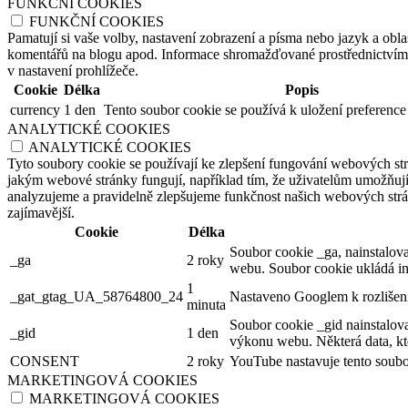
FUNKČNÍ COOKIES
FUNKČNÍ COOKIES
Pamatují si vaše volby, nastavení zobrazení a písma nebo jazyk a oblas
komentářů na blogu apod. Informace shromažďované prostřednictvím tě
v nastavení prohlížeče.
Cookie
Délka
Popis
currency
1 den
Tento soubor cookie se používá k uložení preference
ANALYTICKÉ COOKIES
ANALYTICKÉ COOKIES
Tyto soubory cookie se používají ke zlepšení fungování webových str
jakým webové stránky fungují, například tím, že uživatelům umožňují 
analyzujeme a pravidelně zlepšujeme funkčnost našich webových strán
zajímavější.
Cookie
Délka
Soubor cookie _ga, nainstalova
_ga
2 roky
webu. Soubor cookie ukládá in
1
_gat_gtag_UA_58764800_24
Nastaveno Googlem k rozlišení
minuta
Soubor cookie _gid nainstalov
_gid
1 den
výkonu webu. Některá data, kte
CONSENT
2 roky
YouTube nastavuje tento soubor
MARKETINGOVÁ COOKIES
MARKETINGOVÁ COOKIES