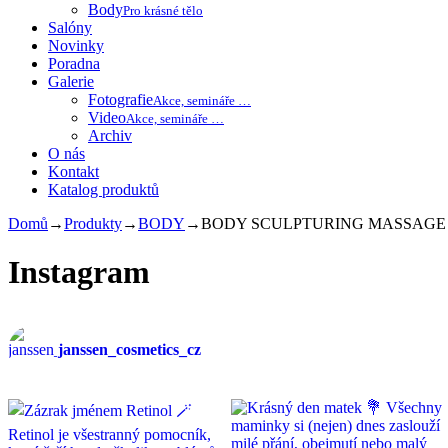
Body
Pro krásné tělo
Salóny
Novinky
Poradna
Galerie
Fotografie
Akce, semináře …
Video
Akce, semináře …
Archiv
O nás
Kontakt
Katalog produktů
Domů
→
Produkty
→
BODY
→
BODY SCULPTURING MASSAGE
Instagram
janssen_cosmetics_cz