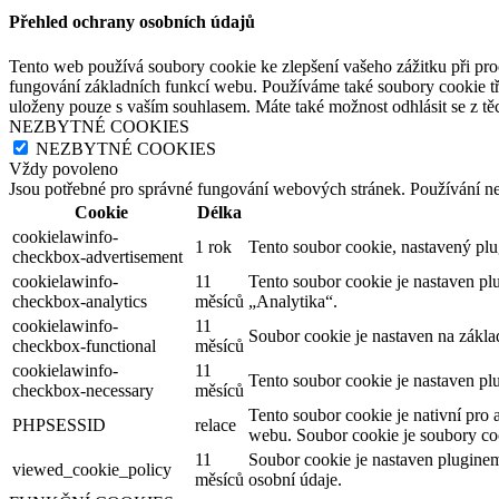
Přehled ochrany osobních údajů
Tento web používá soubory cookie ke zlepšení vašeho zážitku při pro
fungování základních funkcí webu. Používáme také soubory cookie tř
uloženy pouze s vaším souhlasem. Máte také možnost odhlásit se z těc
NEZBYTNÉ COOKIES
NEZBYTNÉ COOKIES
Vždy povoleno
Jsou potřebné pro správné fungování webových stránek. Používání n
Cookie
Délka
cookielawinfo-
1 rok
Tento soubor cookie, nastavený pl
checkbox-advertisement
cookielawinfo-
11
Tento soubor cookie je nastaven p
checkbox-analytics
měsíců
„Analytika“.
cookielawinfo-
11
Soubor cookie je nastaven na zákl
checkbox-functional
měsíců
cookielawinfo-
11
Tento soubor cookie je nastaven pl
checkbox-necessary
měsíců
Tento soubor cookie je nativní pro 
PHPSESSID
relace
webu. Soubor cookie je soubory coo
11
Soubor cookie je nastaven plugine
viewed_cookie_policy
měsíců
osobní údaje.