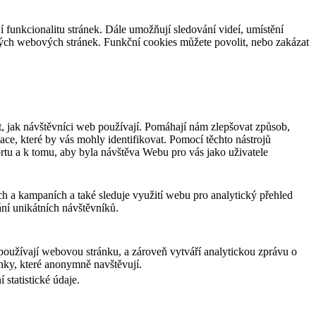
jí funkcionalitu stránek. Dále umožňují sledování videí, umístění
ných webových stránek. Funkční cookies můžete povolit, nebo zakázat
, jak návštěvníci web používají. Pomáhají nám zlepšovat způsob,
ce, které by vás mohly identifikovat. Pomocí těchto nástrojů
rtu a k tomu, aby byla návštěva Webu pro vás jako uživatele
ch a kampaních a také sleduje využití webu pro analytický přehled
ní unikátních návštěvníků.
používají webovou stránku, a zároveň vytváří analytickou zprávu o
ánky, které anonymně navštěvují.
statistické údaje.