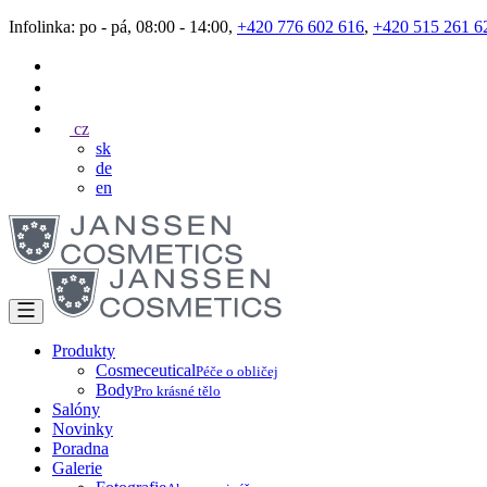
Infolinka: po - pá, 08:00 - 14:00,
+420 776 602 616
,
+420 515 261 6
cz
sk
de
en
Produkty
Cosmeceutical
Péče o obličej
Body
Pro krásné tělo
Salóny
Novinky
Poradna
Galerie