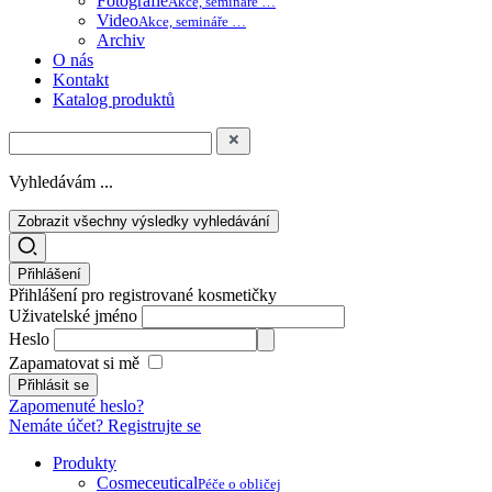
Fotografie
Akce, semináře …
Video
Akce, semináře …
Archiv
O nás
Kontakt
Katalog produktů
Vyhledávám ...
Zobrazit všechny výsledky vyhledávání
Přihlášení
Přihlášení pro registrované kosmetičky
Uživatelské jméno
Heslo
Zapamatovat si mě
Zapomenuté heslo?
Nemáte účet? Registrujte se
Produkty
Cosmeceutical
Péče o obličej