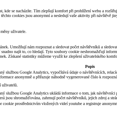
t, kde se nacházíte. Tím zlepšují komfort při prohlížení webu a rozšiřu
chto cookies jsou anonymní a nesledují vaše aktivity při návštěvě ji
 měny uživatele.
ánek. Umožňují nám rozpoznat a sledovat počet návštěvníků a sledovat
snadno najít to, co hledají. Tyto soubory cookie neshromažďují informa
ek. Získané statistiky můžeme využít ke zlepšení uživatelského komfo
Popis
ný službou Google Analytics, vypočítává údaje o návštěvnících, relací
formace anonymně a přiřazuje náhodně vygenerované číslo k rozpozná
 uživatelů.
aný službou Google Analytics ukládá informace o tom, jak návštěvníci 
rá jsou shromažďována, zahrnují počet návštěvníků, jejich zdroj a str
 cookie prostřednictvím vložených videí youtube a registruje anonymní 