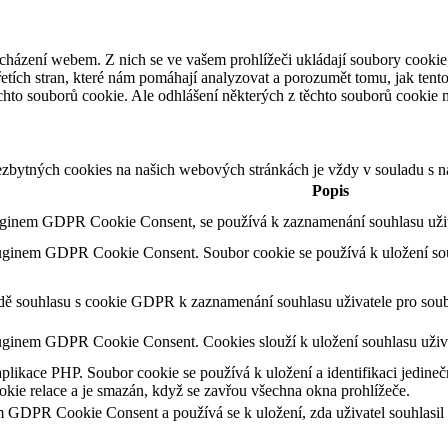
cházení webem. Z nich se ve vašem prohlížeči ukládají soubory cookie,
etích stran, které nám pomáhají analyzovat a porozumět tomu, jak ten
hto souborů cookie. Ale odhlášení některých z těchto souborů cookie mů
ezbytných cookies na našich webových stránkách je vždy v souladu s 
Popis
uginem GDPR Cookie Consent, se používá k zaznamenání souhlasu uživa
luginem GDPR Cookie Consent. Soubor cookie se používá k uložení souh
adě souhlasu s cookie GDPR k zaznamenání souhlasu uživatele pro soub
uginem GDPR Cookie Consent. Cookies slouží k uložení souhlasu uživa
aplikace PHP. Soubor cookie se používá k uložení a identifikaci jedineč
kie relace a je smazán, když se zavřou všechna okna prohlížeče.
m GDPR Cookie Consent a používá se k uložení, zda uživatel souhlasil