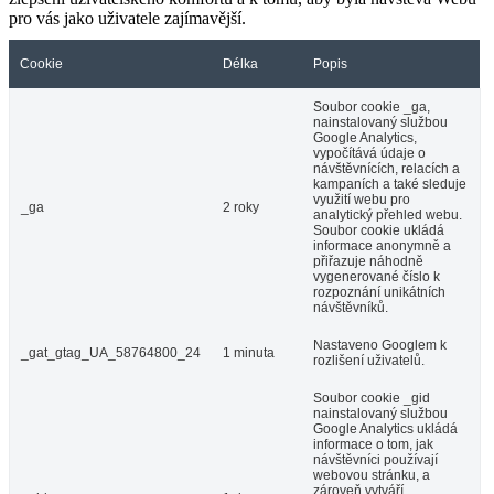
pro vás jako uživatele zajímavější.
Cookie
Délka
Popis
Soubor cookie _ga,
nainstalovaný službou
Google Analytics,
vypočítává údaje o
návštěvnících, relacích a
kampaních a také sleduje
využití webu pro
_ga
2 roky
analytický přehled webu.
Soubor cookie ukládá
informace anonymně a
přiřazuje náhodně
vygenerované číslo k
rozpoznání unikátních
návštěvníků.
Nastaveno Googlem k
_gat_gtag_UA_58764800_24
1 minuta
rozlišení uživatelů.
Soubor cookie _gid
nainstalovaný službou
Google Analytics ukládá
informace o tom, jak
návštěvníci používají
webovou stránku, a
zároveň vytváří