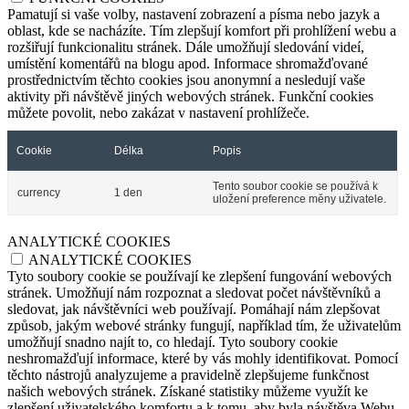
Pamatují si vaše volby, nastavení zobrazení a písma nebo jazyk a
oblast, kde se nacházíte. Tím zlepšují komfort při prohlížení webu a
rozšiřují funkcionalitu stránek. Dále umožňují sledování videí,
umístění komentářů na blogu apod. Informace shromažďované
prostřednictvím těchto cookies jsou anonymní a nesledují vaše
aktivity při návštěvě jiných webových stránek. Funkční cookies
můžete povolit, nebo zakázat v nastavení prohlížeče.
Cookie
Délka
Popis
Tento soubor cookie se používá k
currency
1 den
uložení preference měny uživatele.
ANALYTICKÉ COOKIES
ANALYTICKÉ COOKIES
Tyto soubory cookie se používají ke zlepšení fungování webových
stránek. Umožňují nám rozpoznat a sledovat počet návštěvníků a
sledovat, jak návštěvníci web používají. Pomáhají nám zlepšovat
způsob, jakým webové stránky fungují, například tím, že uživatelům
umožňují snadno najít to, co hledají. Tyto soubory cookie
neshromažďují informace, které by vás mohly identifikovat. Pomocí
těchto nástrojů analyzujeme a pravidelně zlepšujeme funkčnost
našich webových stránek. Získané statistiky můžeme využít ke
zlepšení uživatelského komfortu a k tomu, aby byla návštěva Webu