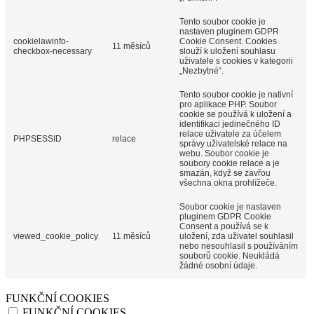
Tento soubor cookie je
nastaven pluginem GDPR
cookielawinfo-
Cookie Consent. Cookies
11 měsíců
checkbox-necessary
slouží k uložení souhlasu
uživatele s cookies v kategorii
„Nezbytné“.
Tento soubor cookie je nativní
pro aplikace PHP. Soubor
cookie se používá k uložení a
identifikaci jedinečného ID
relace uživatele za účelem
PHPSESSID
relace
správy uživatelské relace na
webu. Soubor cookie je
soubory cookie relace a je
smazán, když se zavřou
všechna okna prohlížeče.
Soubor cookie je nastaven
pluginem GDPR Cookie
Consent a používá se k
viewed_cookie_policy
11 měsíců
uložení, zda uživatel souhlasil
nebo nesouhlasil s používáním
souborů cookie. Neukládá
žádné osobní údaje.
FUNKČNÍ COOKIES
FUNKČNÍ COOKIES