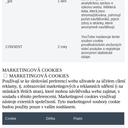
_gid
1 den
analytickou zprávu o
výkonu webu. Některá
data, která jsou
shromažďována, zahrnují
počet návštěvníků, jejich
zdroj a stránky, které
anonymně navštěvují.
YouTube nastavuje tento
soubor cookie
prostřednictvím vložených
CONSENT
2 roky
videí youtube a registruje
anonymní statistické
údaje.
MARKETINGOVÁ COOKIES
MARKETINGOVÁ COOKIES
Používají se ke sledování preferencí webu uživatele za účelem cílení
reklamy, tj. zobrazování marketingových a reklamních sdělení (i na
stránkách třetích stran), které mohou návštěvníka webu zajímat, v
souladu s těmito preferencemi. Marketingové cookies využívají
nástroje externích společností. Tyto marketingové soubory cookie
budou použity pouze s vaším souhlasem.
Cookie
Délka
Popis