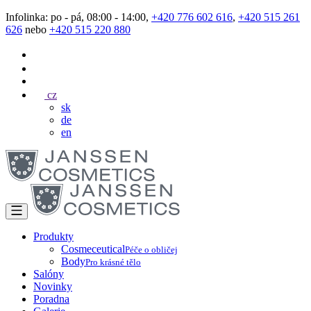
Infolinka: po - pá, 08:00 - 14:00,
+420 776 602 616
,
+420 515 261
626
nebo
+420 515 220 880
cz
sk
de
en
Produkty
Cosmeceutical
Péče o obličej
Body
Pro krásné tělo
Salóny
Novinky
Poradna