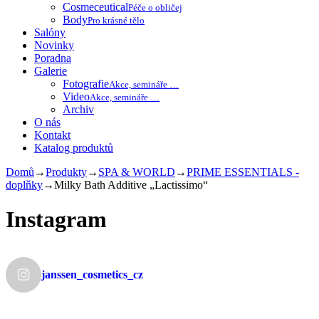
Cosmeceutical
Péče o obličej
Body
Pro krásné tělo
Salóny
Novinky
Poradna
Galerie
Fotografie
Akce, semináře …
Video
Akce, semináře …
Archiv
O nás
Kontakt
Katalog produktů
Domů
→
Produkty
→
SPA & WORLD
→
PRIME ESSENTIALS -
doplňky
→
Milky Bath Additive „Lactissimo“
Instagram
janssen_cosmetics_cz