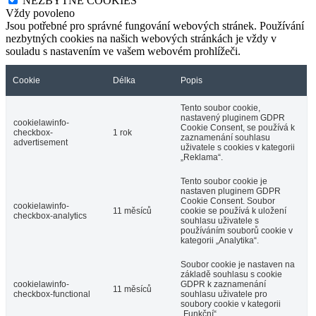
NEZBYTNÉ COOKIES
Vždy povoleno
Jsou potřebné pro správné fungování webových stránek. Používání
nezbytných cookies na našich webových stránkách je vždy v
souladu s nastavením ve vašem webovém prohlížeči.
Cookie
Délka
Popis
Tento soubor cookie,
nastavený pluginem GDPR
cookielawinfo-
Cookie Consent, se používá k
checkbox-
1 rok
zaznamenání souhlasu
advertisement
uživatele s cookies v kategorii
„Reklama“.
Tento soubor cookie je
nastaven pluginem GDPR
Cookie Consent. Soubor
cookielawinfo-
11 měsíců
cookie se používá k uložení
checkbox-analytics
souhlasu uživatele s
používáním souborů cookie v
kategorii „Analytika“.
Soubor cookie je nastaven na
základě souhlasu s cookie
cookielawinfo-
GDPR k zaznamenání
11 měsíců
checkbox-functional
souhlasu uživatele pro
soubory cookie v kategorii
„Funkční“.