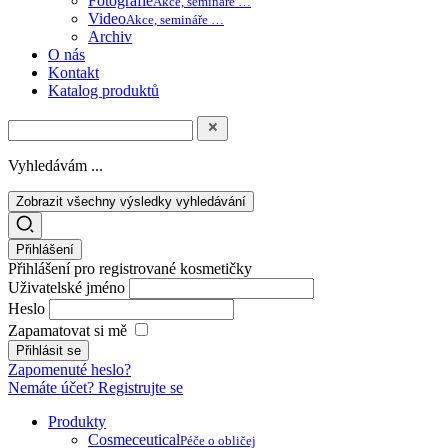
Fotografie
Akce, semináře …
Video
Akce, semináře …
Archiv
O nás
Kontakt
Katalog produktů
Vyhledávám ...
Zobrazit všechny výsledky vyhledávání
Přihlášení
Přihlášení pro registrované kosmetičky
Uživatelské jméno
Heslo
Zapamatovat si mě
Zapomenuté heslo?
Nemáte účet? Registrujte se
Produkty
Cosmeceutical
Péče o obličej