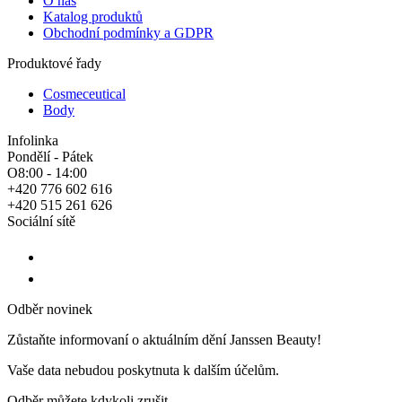
O nás
Katalog produktů
Obchodní podmínky a GDPR
Produktové řady
Cosmeceutical
Body
Infolinka
Pondělí - Pátek
O8:00 - 14:00
+420 776 602 616
+420 515 261 626
Sociální sítě
Odběr novinek
Zůstaňte informovaní o aktuálním dění Janssen Beauty!
Vaše data nebudou poskytnuta k dalším účelům.
Odběr můžete kdykoli zrušit.