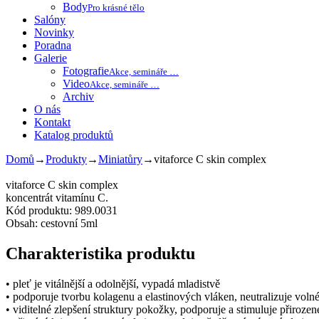
Body
Pro krásné tělo
Salóny
Novinky
Poradna
Galerie
Fotografie
Akce, semináře …
Video
Akce, semináře …
Archiv
O nás
Kontakt
Katalog produktů
Domů
→
Produkty
→
Miniatůry
→
vitaforce C skin complex
vitaforce C skin complex
koncentrát vitamínu C.
Kód produktu: 989.0031
Obsah: cestovní 5ml
Charakteristika produktu
• pleť je vitálnější a odolnější, vypadá mladistvě
• podporuje tvorbu kolagenu a elastinových vláken, neutralizuje volné
• viditelné zlepšení struktury pokožky, podporuje a stimuluje přirozen