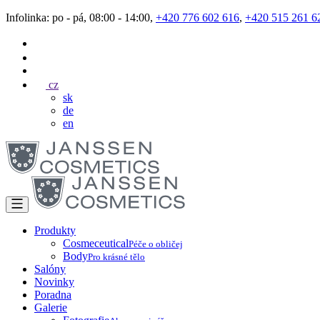
Infolinka: po - pá, 08:00 - 14:00,
+420 776 602 616
,
+420 515 261 6
cz
sk
de
en
Produkty
Cosmeceutical
Péče o obličej
Body
Pro krásné tělo
Salóny
Novinky
Poradna
Galerie