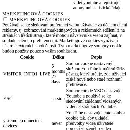
videí youtube a registruje
anonymní statistické údaje.
MARKETINGOVÁ COOKIES
MARKETINGOVÁ COOKIES
Používají se ke sledování preferencí webu uživatele za účelem cílení
reklamy, tj. zobrazování marketingových a reklamních sdělení (i na
stránkách třetích stran), které mohou návštěvníka webu zajímat, v
souladu s těmito preferencemi. Marketingové cookies využívají
nástroje externích společností. Tyto marketingové soubory cookie
budou použity pouze s vaším souhlasem.
Cookie
Délka
Popis
Soubor cookie nastavený
5
službou YouTube k měření šířky
months
VISITOR_INFO1_LIVE
pásma, který určuje, zda uživatel
27
získá nové nebo staré rozhraní
days
přehrávače.
Soubor cookie YSC nastavuje
Youtube a používá se ke
YSC
session
sledování zhlédnutí vložených
videí na stránkách Youtube.
YouTube nastavuje tento soubor
cookie tak, aby ukládal
yt-remote-connected-
never
předvolby videa uživatele
devices
pomocí vloženého videa