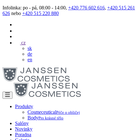
Infolinka: po - pá, 08:00 - 14:00,
+420 776 602 616
,
+420 515 261
626
nebo
+420 515 220 880
cz
sk
de
en
Produkty
Cosmeceutical
Péče o obličej
Body
Pro krásné tělo
Salóny
Novinky
Poradna