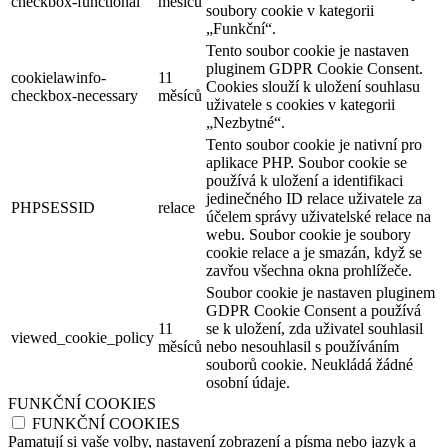
checkbox-functional
měsíců
soubory cookie v kategorii
„Funkční“.
Tento soubor cookie je nastaven
pluginem GDPR Cookie Consent.
cookielawinfo-
11
Cookies slouží k uložení souhlasu
checkbox-necessary
měsíců
uživatele s cookies v kategorii
„Nezbytné“.
Tento soubor cookie je nativní pro
aplikace PHP. Soubor cookie se
používá k uložení a identifikaci
jedinečného ID relace uživatele za
PHPSESSID
relace
účelem správy uživatelské relace na
webu. Soubor cookie je soubory
cookie relace a je smazán, když se
zavřou všechna okna prohlížeče.
Soubor cookie je nastaven pluginem
GDPR Cookie Consent a používá
11
se k uložení, zda uživatel souhlasil
viewed_cookie_policy
měsíců
nebo nesouhlasil s používáním
souborů cookie. Neukládá žádné
osobní údaje.
FUNKČNÍ COOKIES
FUNKČNÍ COOKIES
Pamatují si vaše volby, nastavení zobrazení a písma nebo jazyk a