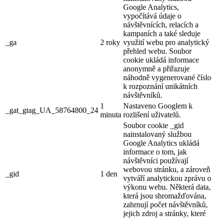
Google Analytics,
vypočítává údaje o
návštěvnících, relacích a
kampaních a také sleduje
_ga
2 roky
využití webu pro analytický
přehled webu. Soubor
cookie ukládá informace
anonymně a přiřazuje
náhodně vygenerované číslo
k rozpoznání unikátních
návštěvníků.
1
Nastaveno Googlem k
_gat_gtag_UA_58764800_24
minuta
rozlišení uživatelů.
Soubor cookie _gid
nainstalovaný službou
Google Analytics ukládá
informace o tom, jak
návštěvníci používají
webovou stránku, a zároveň
_gid
1 den
vytváří analytickou zprávu o
výkonu webu. Některá data,
která jsou shromažďována,
zahrnují počet návštěvníků,
jejich zdroj a stránky, které