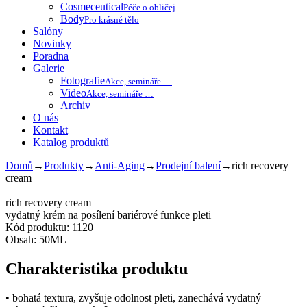
Cosmeceutical
Péče o obličej
Body
Pro krásné tělo
Salóny
Novinky
Poradna
Galerie
Fotografie
Akce, semináře …
Video
Akce, semináře …
Archiv
O nás
Kontakt
Katalog produktů
Domů
→
Produkty
→
Anti-Aging
→
Prodejní balení
→
rich recovery
cream
rich recovery cream
vydatný krém na posílení bariérové funkce pleti
Kód produktu: 1120
Obsah: 50ML
Charakteristika produktu
• bohatá textura, zvyšuje odolnost pleti, zanechává vydatný