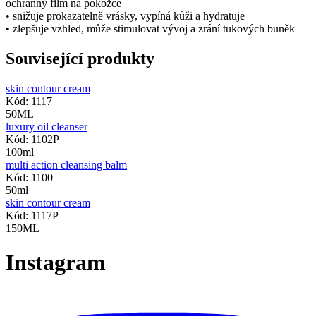
ochranný film na pokožce
• snižuje prokazatelně vrásky, vypíná kůži a hydratuje
• zlepšuje vzhled, může stimulovat vývoj a zrání tukových buněk
Související produkty
skin contour cream
Kód: 1117
50ML
luxury oil cleanser
Kód: 1102P
100ml
multi action cleansing balm
Kód: 1100
50ml
skin contour cream
Kód: 1117P
150ML
Instagram