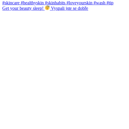
Get your beauty sleep!
Vyspali jste se dobře