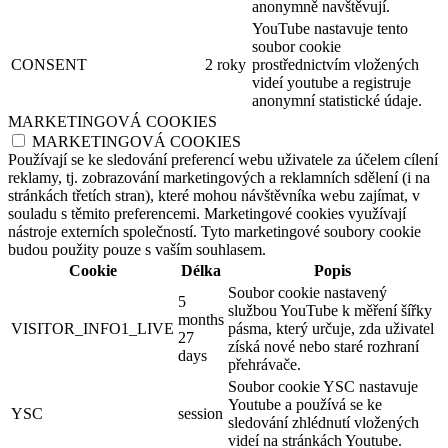
anonymně navštěvují.
YouTube nastavuje tento
soubor cookie
CONSENT
2 roky
prostřednictvím vložených
videí youtube a registruje
anonymní statistické údaje.
MARKETINGOVÁ COOKIES
MARKETINGOVÁ COOKIES
Používají se ke sledování preferencí webu uživatele za účelem cílení
reklamy, tj. zobrazování marketingových a reklamních sdělení (i na
stránkách třetích stran), které mohou návštěvníka webu zajímat, v
souladu s těmito preferencemi. Marketingové cookies využívají
nástroje externích společností. Tyto marketingové soubory cookie
budou použity pouze s vaším souhlasem.
Cookie
Délka
Popis
Soubor cookie nastavený
5
službou YouTube k měření šířky
months
VISITOR_INFO1_LIVE
pásma, který určuje, zda uživatel
27
získá nové nebo staré rozhraní
days
přehrávače.
Soubor cookie YSC nastavuje
Youtube a používá se ke
YSC
session
sledování zhlédnutí vložených
videí na stránkách Youtube.