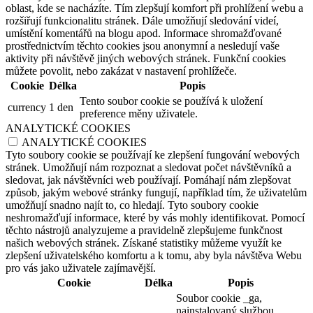
oblast, kde se nacházíte. Tím zlepšují komfort při prohlížení webu a
rozšiřují funkcionalitu stránek. Dále umožňují sledování videí,
umístění komentářů na blogu apod. Informace shromažďované
prostřednictvím těchto cookies jsou anonymní a nesledují vaše
aktivity při návštěvě jiných webových stránek. Funkční cookies
můžete povolit, nebo zakázat v nastavení prohlížeče.
Cookie
Délka
Popis
Tento soubor cookie se používá k uložení
currency
1 den
preference měny uživatele.
ANALYTICKÉ COOKIES
ANALYTICKÉ COOKIES
Tyto soubory cookie se používají ke zlepšení fungování webových
stránek. Umožňují nám rozpoznat a sledovat počet návštěvníků a
sledovat, jak návštěvníci web používají. Pomáhají nám zlepšovat
způsob, jakým webové stránky fungují, například tím, že uživatelům
umožňují snadno najít to, co hledají. Tyto soubory cookie
neshromažďují informace, které by vás mohly identifikovat. Pomocí
těchto nástrojů analyzujeme a pravidelně zlepšujeme funkčnost
našich webových stránek. Získané statistiky můžeme využít ke
zlepšení uživatelského komfortu a k tomu, aby byla návštěva Webu
pro vás jako uživatele zajímavější.
Cookie
Délka
Popis
Soubor cookie _ga,
nainstalovaný službou