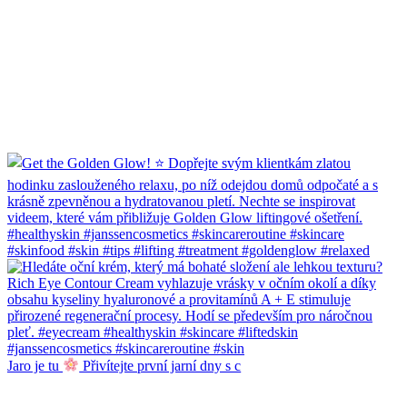
Jaro je tu
Přivítejte první jarní dny s c