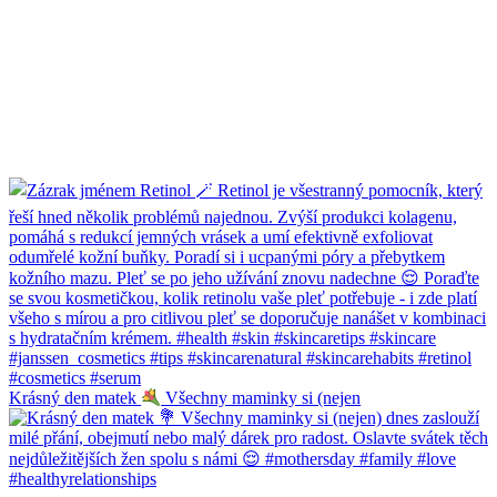
Krásný den matek
Všechny maminky si (nejen