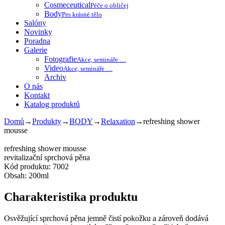
Cosmeceutical
Péče o obličej
Body
Pro krásné tělo
Salóny
Novinky
Poradna
Galerie
Fotografie
Akce, semináře …
Video
Akce, semináře …
Archiv
O nás
Kontakt
Katalog produktů
Domů
→
Produkty
→
BODY
→
Relaxation
→
refreshing shower
mousse
refreshing shower mousse
revitalizační sprchová pěna
Kód produktu: 7002
Obsah: 200ml
Charakteristika produktu
Osvěžující sprchová pěna jemně čistí pokožku a zároveň dodává