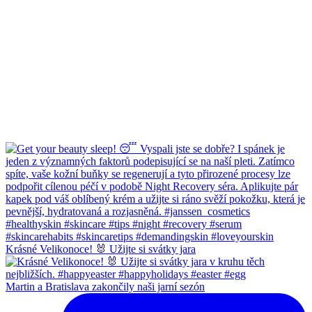
Krásné Velikonoce! 🐰 Užijte si svátky jara
Martin a Bratislava zakončily naši jarní sezón