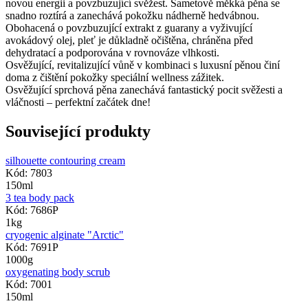
novou energii a povzbuzující svěžest. Sametově měkká pěna se
snadno roztírá a zanechává pokožku nádherně hedvábnou.
Obohacená o povzbuzující extrakt z guarany a vyživující
avokádový olej, pleť je důkladně očištěna, chráněna před
dehydratací a podporována v rovnováze vlhkosti.
Osvěžující, revitalizující vůně v kombinaci s luxusní pěnou činí
doma z čištění pokožky speciální wellness zážitek.
Osvěžující sprchová pěna zanechává fantastický pocit svěžesti a
vláčnosti – perfektní začátek dne!
Související produkty
silhouette contouring cream
Kód: 7803
150ml
3 tea body pack
Kód: 7686P
1kg
cryogenic alginate "Arctic"
Kód: 7691P
1000g
oxygenating body scrub
Kód: 7001
150ml