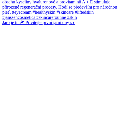
Jaro je tu 🌸 Přivítejte první jarní dny s c