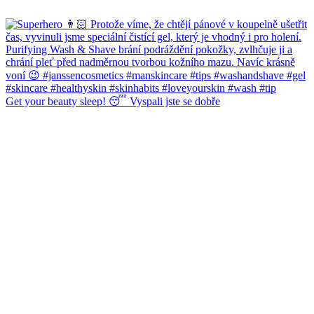
Get your beauty sleep! 😴 Vyspali jste se dobře