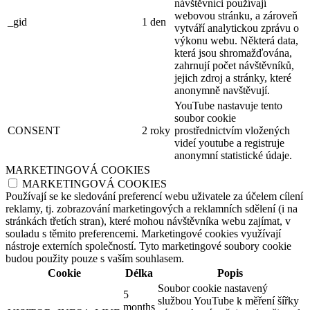
návštěvníci používají
webovou stránku, a zároveň
_gid
1 den
vytváří analytickou zprávu o
výkonu webu. Některá data,
která jsou shromažďována,
zahrnují počet návštěvníků,
jejich zdroj a stránky, které
anonymně navštěvují.
YouTube nastavuje tento
soubor cookie
CONSENT
2 roky
prostřednictvím vložených
videí youtube a registruje
anonymní statistické údaje.
MARKETINGOVÁ COOKIES
MARKETINGOVÁ COOKIES
Používají se ke sledování preferencí webu uživatele za účelem cílení
reklamy, tj. zobrazování marketingových a reklamních sdělení (i na
stránkách třetích stran), které mohou návštěvníka webu zajímat, v
souladu s těmito preferencemi. Marketingové cookies využívají
nástroje externích společností. Tyto marketingové soubory cookie
budou použity pouze s vaším souhlasem.
Cookie
Délka
Popis
Soubor cookie nastavený
5
službou YouTube k měření šířky
months