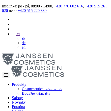
Infolinka: po - pá, 08:00 - 14:00,
+420 776 602 616
,
+420 515 261
626
nebo
+420 515 220 880
cz
sk
de
en
Produkty
Cosmeceutical
Péče o obličej
Body
Pro krásné tělo
Salóny
Novinky
Poradna