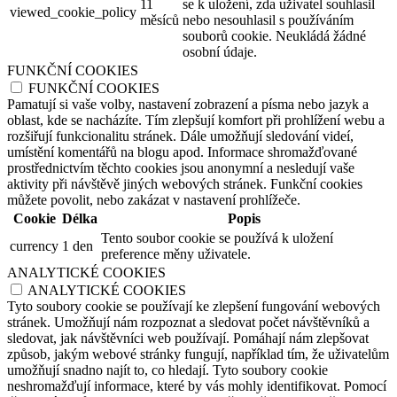
11
se k uložení, zda uživatel souhlasil
viewed_cookie_policy
měsíců
nebo nesouhlasil s používáním
souborů cookie. Neukládá žádné
osobní údaje.
FUNKČNÍ COOKIES
FUNKČNÍ COOKIES
Pamatují si vaše volby, nastavení zobrazení a písma nebo jazyk a
oblast, kde se nacházíte. Tím zlepšují komfort při prohlížení webu a
rozšiřují funkcionalitu stránek. Dále umožňují sledování videí,
umístění komentářů na blogu apod. Informace shromažďované
prostřednictvím těchto cookies jsou anonymní a nesledují vaše
aktivity při návštěvě jiných webových stránek. Funkční cookies
můžete povolit, nebo zakázat v nastavení prohlížeče.
Cookie
Délka
Popis
Tento soubor cookie se používá k uložení
currency
1 den
preference měny uživatele.
ANALYTICKÉ COOKIES
ANALYTICKÉ COOKIES
Tyto soubory cookie se používají ke zlepšení fungování webových
stránek. Umožňují nám rozpoznat a sledovat počet návštěvníků a
sledovat, jak návštěvníci web používají. Pomáhají nám zlepšovat
způsob, jakým webové stránky fungují, například tím, že uživatelům
umožňují snadno najít to, co hledají. Tyto soubory cookie
neshromažďují informace, které by vás mohly identifikovat. Pomocí