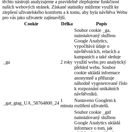
těchto nástrojů analyzujeme a pravidelně zlepšujeme funkčnost
našich webových stránek. Získané statistiky můžeme využít ke
zlepšení uživatelského komfortu a k tomu, aby byla návštěva Webu
pro vás jako uživatele zajímavější.
Cookie
Délka
Popis
Soubor cookie _ga,
nainstalovaný službou
Google Analytics,
vypočítává údaje o
návštěvnících, relacích a
kampaních a také sleduje
_ga
2 roky
využití webu pro analytický
přehled webu. Soubor
cookie ukládá informace
anonymně a přiřazuje
náhodně vygenerované číslo
k rozpoznání unikátních
návštěvníků.
1
Nastaveno Googlem k
_gat_gtag_UA_58764800_24
minuta
rozlišení uživatelů.
Soubor cookie _gid
nainstalovaný službou
Google Analytics ukládá
informace o tom, jak