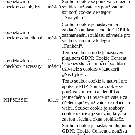
cookielawinfo-
11
Soubor cookie se používá k uložení
checkbox-analytics
měsíců
souhlasu uživatele s používáním
souborů cookie v kategorii
„Analytika“.
Soubor cookie je nastaven na
základě souhlasu s cookie GDPR k
cookielawinfo-
11
zaznamenání souhlasu uživatele pro
checkbox-functional
měsíců
soubory cookie v kategorii
„Funkční“.
Tento soubor cookie je nastaven
pluginem GDPR Cookie Consent.
cookielawinfo-
11
Cookies slouží k uložení souhlasu
checkbox-necessary
měsíců
uživatele s cookies v kategorii
„Nezbytné“.
Tento soubor cookie je nativní pro
aplikace PHP. Soubor cookie se
používá k uložení a identifikaci
jedinečného ID relace uživatele za
PHPSESSID
relace
účelem správy uživatelské relace na
webu. Soubor cookie je soubory
cookie relace a je smazán, když se
zavřou všechna okna prohlížeče.
Soubor cookie je nastaven pluginem
GDPR Cookie Consent a používá