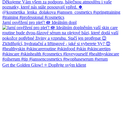
Jarní osvěžení pro pleť! 🪷 Ideálním dopl
Get the Golden Glow! ⭐️ Dopřejte svým klient