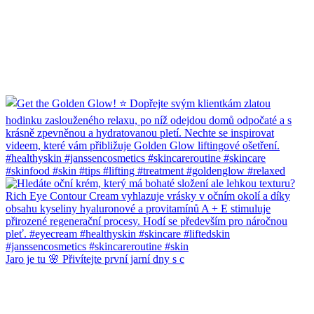
Jaro je tu 🌸 Přivítejte první jarní dny s c