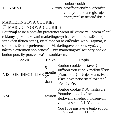
soubor cookie
CONSENT
2 roky
prostřednictvím vložených
videí youtube a registruje
anonymní statistické údaje.
MARKETINGOVÁ COOKIES
MARKETINGOVÁ COOKIES
Používají se ke sledování preferencí webu uživatele za účelem cílení
reklamy, tj. zobrazování marketingových a reklamních sdělení (i na
stránkách třetích stran), které mohou návštěvníka webu zajímat, v
souladu s těmito preferencemi. Marketingové cookies využívají
nástroje externích společností. Tyto marketingové soubory cookie
budou použity pouze s vaším souhlasem.
Cookie
Délka
Popis
Soubor cookie nastavený
5
službou YouTube k měření šířky
months
VISITOR_INFO1_LIVE
pásma, který určuje, zda uživatel
27
získá nové nebo staré rozhraní
days
přehrávače.
Soubor cookie YSC nastavuje
Youtube a používá se ke
YSC
session
sledování zhlédnutí vložených
videí na stránkách Youtube.
YouTube nastavuje tento soubor
cookie tak, aby ukládal