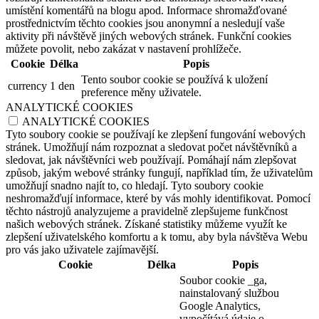
umístění komentářů na blogu apod. Informace shromažďované
prostřednictvím těchto cookies jsou anonymní a nesledují vaše
aktivity při návštěvě jiných webových stránek. Funkční cookies
můžete povolit, nebo zakázat v nastavení prohlížeče.
Cookie
Délka
Popis
Tento soubor cookie se používá k uložení
currency
1 den
preference měny uživatele.
ANALYTICKÉ COOKIES
ANALYTICKÉ COOKIES
Tyto soubory cookie se používají ke zlepšení fungování webových
stránek. Umožňují nám rozpoznat a sledovat počet návštěvníků a
sledovat, jak návštěvníci web používají. Pomáhají nám zlepšovat
způsob, jakým webové stránky fungují, například tím, že uživatelům
umožňují snadno najít to, co hledají. Tyto soubory cookie
neshromažďují informace, které by vás mohly identifikovat. Pomocí
těchto nástrojů analyzujeme a pravidelně zlepšujeme funkčnost
našich webových stránek. Získané statistiky můžeme využít ke
zlepšení uživatelského komfortu a k tomu, aby byla návštěva Webu
pro vás jako uživatele zajímavější.
Cookie
Délka
Popis
Soubor cookie _ga,
nainstalovaný službou
Google Analytics,
vypočítává údaje o