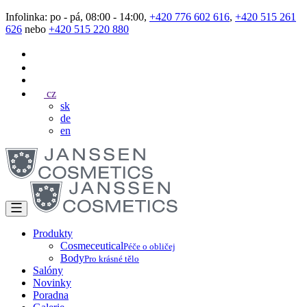
Infolinka: po - pá, 08:00 - 14:00,
+420 776 602 616
,
+420 515 261
626
nebo
+420 515 220 880
cz
sk
de
en
Produkty
Cosmeceutical
Péče o obličej
Body
Pro krásné tělo
Salóny
Novinky
Poradna