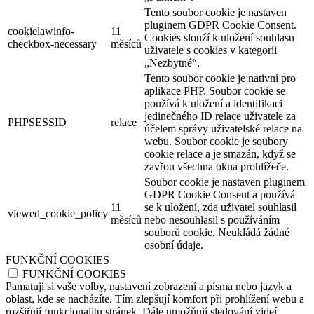
Tento soubor cookie je nastaven
pluginem GDPR Cookie Consent.
cookielawinfo-
11
Cookies slouží k uložení souhlasu
checkbox-necessary
měsíců
uživatele s cookies v kategorii
„Nezbytné“.
Tento soubor cookie je nativní pro
aplikace PHP. Soubor cookie se
používá k uložení a identifikaci
jedinečného ID relace uživatele za
PHPSESSID
relace
účelem správy uživatelské relace na
webu. Soubor cookie je soubory
cookie relace a je smazán, když se
zavřou všechna okna prohlížeče.
Soubor cookie je nastaven pluginem
GDPR Cookie Consent a používá
11
se k uložení, zda uživatel souhlasil
viewed_cookie_policy
měsíců
nebo nesouhlasil s používáním
souborů cookie. Neukládá žádné
osobní údaje.
FUNKČNÍ COOKIES
FUNKČNÍ COOKIES
Pamatují si vaše volby, nastavení zobrazení a písma nebo jazyk a
oblast, kde se nacházíte. Tím zlepšují komfort při prohlížení webu a
rozšiřují funkcionalitu stránek. Dále umožňují sledování videí,