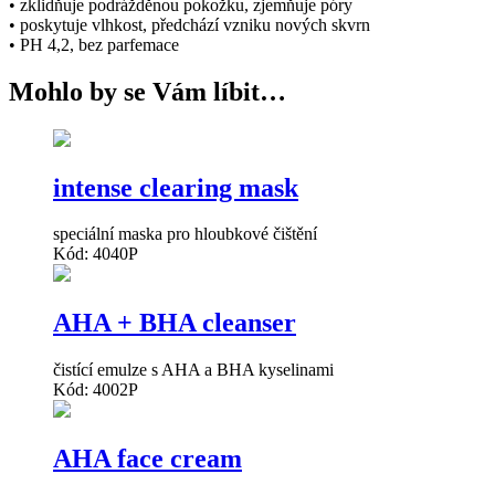
• zklidňuje podrážděnou pokožku, zjemňuje póry
• poskytuje vlhkost, předchází vzniku nových skvrn
• PH 4,2, bez parfemace
Mohlo by se Vám líbit…
intense clearing mask
speciální maska pro hloubkové čištění
Kód: 4040P
AHA + BHA cleanser
čistící emulze s AHA a BHA kyselinami
Kód: 4002P
AHA face cream