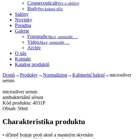
Cosmeceutical
Péče o obličej
Body
Pro krásné tělo
Salóny
Novinky
Poradna
Galerie
Fotografie
Akce, semináře …
Video
Akce, semináře …
Archiv
O nás
Kontakt
Katalog produktů
Domů
→
Produkty
→
Normalizing
→
Kabinetní balení
→
microsilver
serum
microsilver serum
antibakteriální sérum
Kód produktu: 4031P
Obsah: 50ml
Charakteristika produktu
• účinně bojuje proti akné a mastným skvrnám