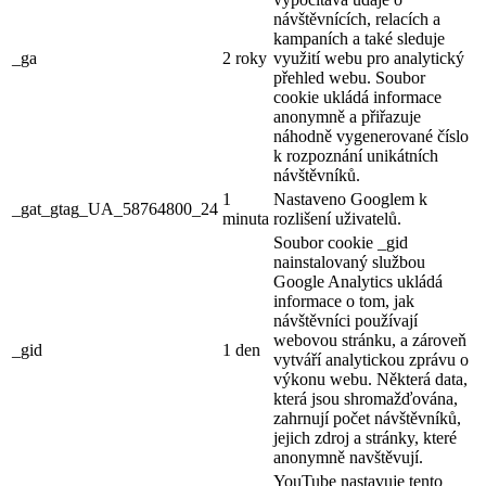
návštěvnících, relacích a
kampaních a také sleduje
_ga
2 roky
využití webu pro analytický
přehled webu. Soubor
cookie ukládá informace
anonymně a přiřazuje
náhodně vygenerované číslo
k rozpoznání unikátních
návštěvníků.
1
Nastaveno Googlem k
_gat_gtag_UA_58764800_24
minuta
rozlišení uživatelů.
Soubor cookie _gid
nainstalovaný službou
Google Analytics ukládá
informace o tom, jak
návštěvníci používají
webovou stránku, a zároveň
_gid
1 den
vytváří analytickou zprávu o
výkonu webu. Některá data,
která jsou shromažďována,
zahrnují počet návštěvníků,
jejich zdroj a stránky, které
anonymně navštěvují.
YouTube nastavuje tento