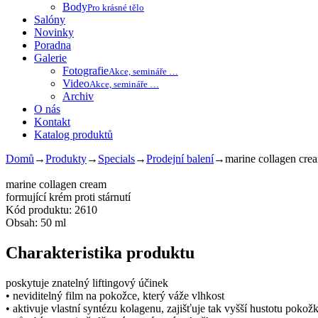
Body
Pro krásné tělo
Salóny
Novinky
Poradna
Galerie
Fotografie
Akce, semináře …
Video
Akce, semináře …
Archiv
O nás
Kontakt
Katalog produktů
Domů
→
Produkty
→
Specials
→
Prodejní balení
→
marine collagen cre
marine collagen cream
formující krém proti stárnutí
Kód produktu: 2610
Obsah: 50 ml
Charakteristika produktu
poskytuje znatelný liftingový účinek
• neviditelný film na pokožce, který váže vlhkost
• aktivuje vlastní syntézu kolagenu, zajišťuje tak vyšší hustotu pokož