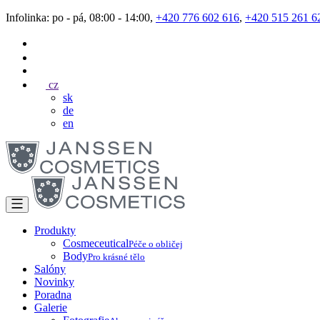
Infolinka: po - pá, 08:00 - 14:00,
+420 776 602 616
,
+420 515 261 6
cz
sk
de
en
Produkty
Cosmeceutical
Péče o obličej
Body
Pro krásné tělo
Salóny
Novinky
Poradna
Galerie