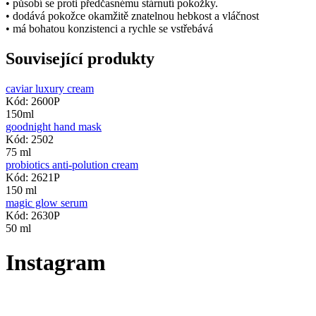
• působí se proti předčasnému stárnutí pokožky.
• dodává pokožce okamžitě znatelnou hebkost a vláčnost
• má bohatou konzistenci a rychle se vstřebává
Související produkty
caviar luxury cream
Kód: 2600P
150ml
goodnight hand mask
Kód: 2502
75 ml
probiotics anti-polution cream
Kód: 2621P
150 ml
magic glow serum
Kód: 2630P
50 ml
Instagram