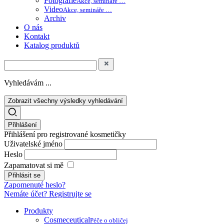
Fotografie
Akce, semináře …
Video
Akce, semináře …
Archiv
O nás
Kontakt
Katalog produktů
Vyhledávám ...
Zobrazit všechny výsledky vyhledávání
Přihlášení
Přihlášení pro registrované kosmetičky
Uživatelské jméno
Heslo
Zapamatovat si mě
Zapomenuté heslo?
Nemáte účet? Registrujte se
Produkty
Cosmeceutical
Péče o obličej