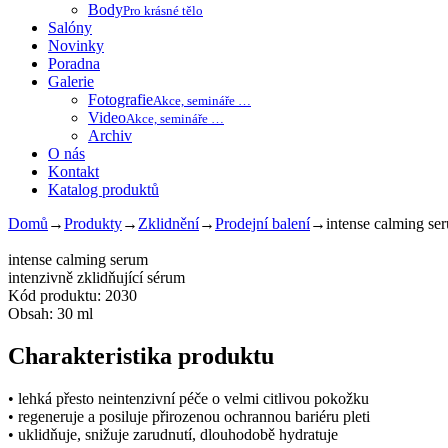
Body
Pro krásné tělo
Salóny
Novinky
Poradna
Galerie
Fotografie
Akce, semináře …
Video
Akce, semináře …
Archiv
O nás
Kontakt
Katalog produktů
Domů
→
Produkty
→
Zklidnění
→
Prodejní balení
→
intense calming se
intense calming serum
intenzivně zklidňující sérum
Kód produktu: 2030
Obsah: 30 ml
Charakteristika produktu
• lehká přesto neintenzivní péče o velmi citlivou pokožku
• regeneruje a posiluje přirozenou ochrannou bariéru pleti
• uklidňuje, snižuje zarudnutí, dlouhodobě hydratuje