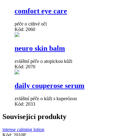
comfort eye care
péče o citlivé oči
Kód: 2060
neuro skin balm
zvláštní péče o atopickou kůži
Kód: 2070
daily couperose serum
zvláštní péče o kůži s kuperózou
Kód: 2033
Související produkty
intense calming lotion
Kód: 2010P