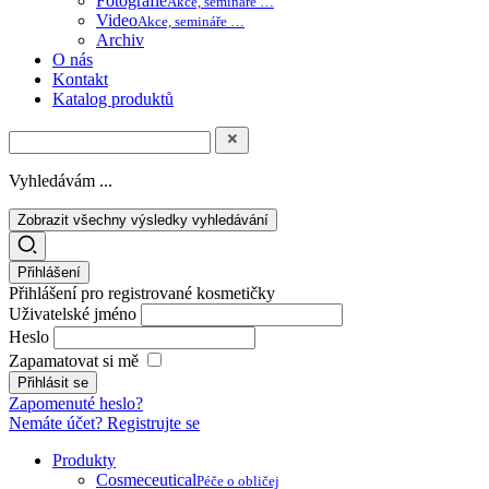
Fotografie
Akce, semináře …
Video
Akce, semináře …
Archiv
O nás
Kontakt
Katalog produktů
Vyhledávám ...
Zobrazit všechny výsledky vyhledávání
Přihlášení
Přihlášení pro registrované kosmetičky
Uživatelské jméno
Heslo
Zapamatovat si mě
Zapomenuté heslo?
Nemáte účet? Registrujte se
Produkty
Cosmeceutical
Péče o obličej