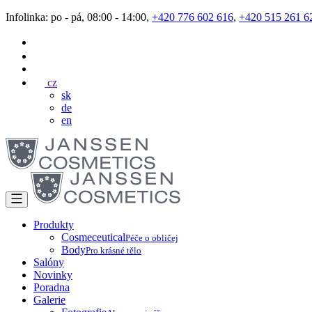
Infolinka: po - pá, 08:00 - 14:00,
+420 776 602 616
,
+420 515 261 6
cz
sk
de
en
Produkty
Cosmeceutical
Péče o obličej
Body
Pro krásné tělo
Salóny
Novinky
Poradna
Galerie