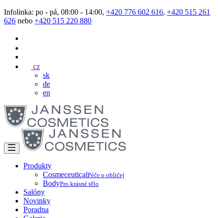
Infolinka: po - pá, 08:00 - 14:00,
+420 776 602 616
,
+420 515 261
626
nebo
+420 515 220 880
cz
sk
de
en
Produkty
Cosmeceutical
Péče o obličej
Body
Pro krásné tělo
Salóny
Novinky
Poradna