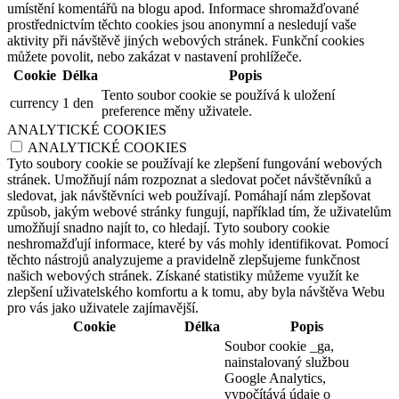
umístění komentářů na blogu apod. Informace shromažďované
prostřednictvím těchto cookies jsou anonymní a nesledují vaše
aktivity při návštěvě jiných webových stránek. Funkční cookies
můžete povolit, nebo zakázat v nastavení prohlížeče.
Cookie
Délka
Popis
Tento soubor cookie se používá k uložení
currency
1 den
preference měny uživatele.
ANALYTICKÉ COOKIES
ANALYTICKÉ COOKIES
Tyto soubory cookie se používají ke zlepšení fungování webových
stránek. Umožňují nám rozpoznat a sledovat počet návštěvníků a
sledovat, jak návštěvníci web používají. Pomáhají nám zlepšovat
způsob, jakým webové stránky fungují, například tím, že uživatelům
umožňují snadno najít to, co hledají. Tyto soubory cookie
neshromažďují informace, které by vás mohly identifikovat. Pomocí
těchto nástrojů analyzujeme a pravidelně zlepšujeme funkčnost
našich webových stránek. Získané statistiky můžeme využít ke
zlepšení uživatelského komfortu a k tomu, aby byla návštěva Webu
pro vás jako uživatele zajímavější.
Cookie
Délka
Popis
Soubor cookie _ga,
nainstalovaný službou
Google Analytics,
vypočítává údaje o