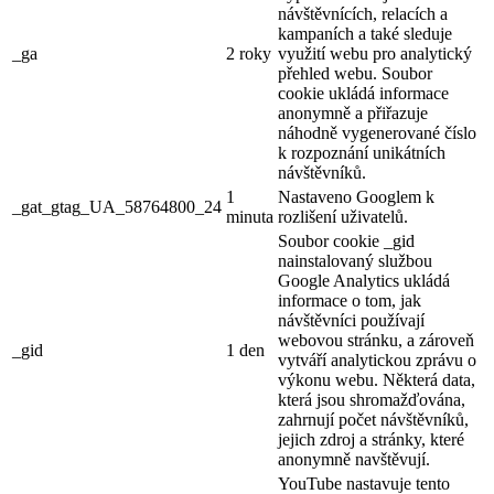
návštěvnících, relacích a
kampaních a také sleduje
_ga
2 roky
využití webu pro analytický
přehled webu. Soubor
cookie ukládá informace
anonymně a přiřazuje
náhodně vygenerované číslo
k rozpoznání unikátních
návštěvníků.
1
Nastaveno Googlem k
_gat_gtag_UA_58764800_24
minuta
rozlišení uživatelů.
Soubor cookie _gid
nainstalovaný službou
Google Analytics ukládá
informace o tom, jak
návštěvníci používají
webovou stránku, a zároveň
_gid
1 den
vytváří analytickou zprávu o
výkonu webu. Některá data,
která jsou shromažďována,
zahrnují počet návštěvníků,
jejich zdroj a stránky, které
anonymně navštěvují.
YouTube nastavuje tento