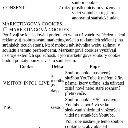
soubor cookie
CONSENT
2 roky
prostřednictvím vložených
videí youtube a registruje
anonymní statistické údaje.
MARKETINGOVÁ COOKIES
MARKETINGOVÁ COOKIES
Používají se ke sledování preferencí webu uživatele za účelem cílení
reklamy, tj. zobrazování marketingových a reklamních sdělení (i na
stránkách třetích stran), které mohou návštěvníka webu zajímat, v
souladu s těmito preferencemi. Marketingové cookies využívají
nástroje externích společností. Tyto marketingové soubory cookie
budou použity pouze s vaším souhlasem.
Cookie
Délka
Popis
Soubor cookie nastavený
5
službou YouTube k měření šířky
months
VISITOR_INFO1_LIVE
pásma, který určuje, zda uživatel
27
získá nové nebo staré rozhraní
days
přehrávače.
Soubor cookie YSC nastavuje
Youtube a používá se ke
YSC
session
sledování zhlédnutí vložených
videí na stránkách Youtube.
YouTube nastavuje tento soubor
cookie tak, aby ukládal