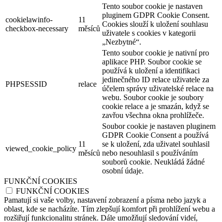
Tento soubor cookie je nastaven
pluginem GDPR Cookie Consent.
cookielawinfo-
11
Cookies slouží k uložení souhlasu
checkbox-necessary
měsíců
uživatele s cookies v kategorii
„Nezbytné“.
Tento soubor cookie je nativní pro
aplikace PHP. Soubor cookie se
používá k uložení a identifikaci
jedinečného ID relace uživatele za
PHPSESSID
relace
účelem správy uživatelské relace na
webu. Soubor cookie je soubory
cookie relace a je smazán, když se
zavřou všechna okna prohlížeče.
Soubor cookie je nastaven pluginem
GDPR Cookie Consent a používá
11
se k uložení, zda uživatel souhlasil
viewed_cookie_policy
měsíců
nebo nesouhlasil s používáním
souborů cookie. Neukládá žádné
osobní údaje.
FUNKČNÍ COOKIES
FUNKČNÍ COOKIES
Pamatují si vaše volby, nastavení zobrazení a písma nebo jazyk a
oblast, kde se nacházíte. Tím zlepšují komfort při prohlížení webu a
rozšiřují funkcionalitu stránek. Dále umožňují sledování videí,