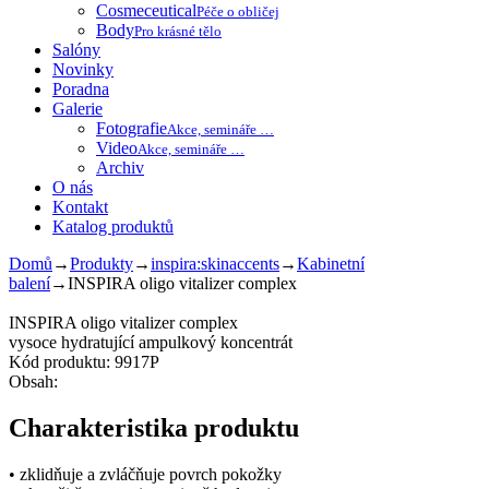
Cosmeceutical
Péče o obličej
Body
Pro krásné tělo
Salóny
Novinky
Poradna
Galerie
Fotografie
Akce, semináře …
Video
Akce, semináře …
Archiv
O nás
Kontakt
Katalog produktů
Domů
→
Produkty
→
inspira:skinaccents
→
Kabinetní
balení
→
INSPIRA oligo vitalizer complex
INSPIRA oligo vitalizer complex
vysoce hydratující ampulkový koncentrát
Kód produktu: 9917P
Obsah:
Charakteristika produktu
• zklidňuje a zvláčňuje povrch pokožky