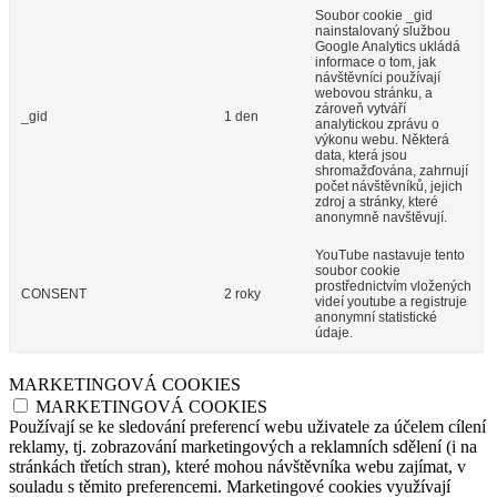
Soubor cookie _gid
nainstalovaný službou
Google Analytics ukládá
informace o tom, jak
návštěvníci používají
webovou stránku, a
zároveň vytváří
_gid
1 den
analytickou zprávu o
výkonu webu. Některá
data, která jsou
shromažďována, zahrnují
počet návštěvníků, jejich
zdroj a stránky, které
anonymně navštěvují.
YouTube nastavuje tento
soubor cookie
prostřednictvím vložených
CONSENT
2 roky
videí youtube a registruje
anonymní statistické
údaje.
MARKETINGOVÁ COOKIES
MARKETINGOVÁ COOKIES
Používají se ke sledování preferencí webu uživatele za účelem cílení
reklamy, tj. zobrazování marketingových a reklamních sdělení (i na
stránkách třetích stran), které mohou návštěvníka webu zajímat, v
souladu s těmito preferencemi. Marketingové cookies využívají