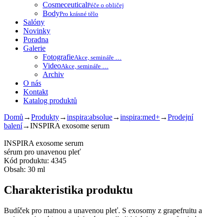
Cosmeceutical
Péče o obličej
Body
Pro krásné tělo
Salóny
Novinky
Poradna
Galerie
Fotografie
Akce, semináře …
Video
Akce, semináře …
Archiv
O nás
Kontakt
Katalog produktů
Domů
→
Produkty
→
inspira:absolue
→
inspira:med+
→
Prodejní
balení
→
INSPIRA exosome serum
INSPIRA exosome serum
sérum pro unavenou pleť
Kód produktu: 4345
Obsah: 30 ml
Charakteristika produktu
Budíček pro matnou a unavenou pleť. S exosomy z grapefruitu a