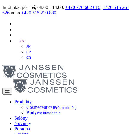
Infolinka: po - pá, 08:00 - 14:00,
+420 776 602 616
,
+420 515 261
626
nebo
+420 515 220 880
cz
sk
de
en
Produkty
Cosmeceutical
Péče o obličej
Body
Pro krásné tělo
Salóny
Novinky
Poradna