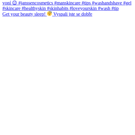
Get your beauty sleep!
Vyspali jste se dobře