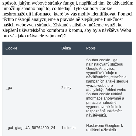
způsob, jakým webové stránky fungují, například tím, že uživatelům
umožňují snadno najít to, co hledají. Tyto soubory cookie
neshromažďují informace, které by vás mohly identifikovat. Pomocí
těchto nástrojů analyzujeme a pravidelně zlepšujeme funkčnost
našich webových stránek. Získané statistiky můžeme využít ke
zlepšení uživatelského komfortu a k tomu, aby byla návštěva Webu
pro vás jako uživatele zajímavější.
Cookie
Délka
Popis
Soubor cookie _ga,
nainstalovaný službou
Google Analytics,
vypočítává údaje o
návštěvnících, relacích a
kampaních a také sleduje
využití webu pro
_ga
2 roky
analytický přehled webu.
Soubor cookie ukládá
informace anonymně a
přiřazuje náhodně
vygenerované číslo k
rozpoznání unikátních
návštěvníků.
Nastaveno Googlem k
_gat_gtag_UA_58764800_24
1 minuta
rozlišení uživatelů.