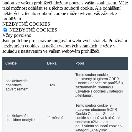
budou ve vašem prohlížeči uloženy pouze s vaším souhlasem. Máte
také možnost odhlásit se z těchto souborů cookie. Ale odhlášení
některých z těchto souborů cookie může ovlivnit váš zážitek z
prohlížení.
NEZBYTNÉ COOKIES
NEZBYTNÉ COOKIES
Vždy povoleno
Jsou potřebné pro správné fungování webových stránek. Používání
nezbytných cookies na našich webových stránkách je vždy v
souladu s nastavením ve vašem webovém prohlížeči.
Cookie
Délka
Popis
Tento soubor cookie,
nastavený pluginem GDPR
cookielawinfo-
Cookie Consent, se používá k
checkbox-
1 rok
zaznamenání souhlasu
advertisement
uživatele s cookies v kategorii
„Reklama“.
Tento soubor cookie je
nastaven pluginem GDPR
Cookie Consent. Soubor
cookielawinfo-
11 měsíců
cookie se používá k uložení
checkbox-analytics
souhlasu uživatele s
používáním souborů cookie v
kategorii „Analytika“.