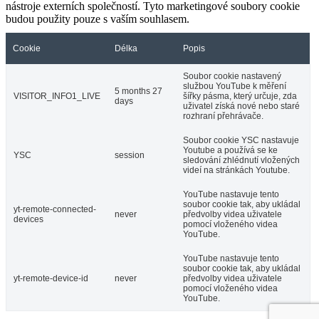
nástroje externích společností. Tyto marketingové soubory cookie
budou použity pouze s vaším souhlasem.
Cookie
Délka
Popis
Soubor cookie nastavený
službou YouTube k měření
5 months 27
VISITOR_INFO1_LIVE
šířky pásma, který určuje, zda
days
uživatel získá nové nebo staré
rozhraní přehrávače.
Soubor cookie YSC nastavuje
Youtube a používá se ke
YSC
session
sledování zhlédnutí vložených
videí na stránkách Youtube.
YouTube nastavuje tento
soubor cookie tak, aby ukládal
yt-remote-connected-
never
předvolby videa uživatele
devices
pomocí vloženého videa
YouTube.
YouTube nastavuje tento
soubor cookie tak, aby ukládal
yt-remote-device-id
never
předvolby videa uživatele
pomocí vloženého videa
YouTube.