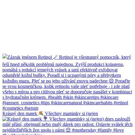
Krásný den matek
Všechny maminky si (nejen