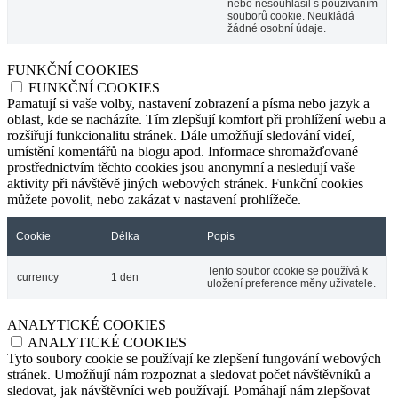
nebo nesouhlasil s používáním
souborů cookie. Neukládá
žádné osobní údaje.
FUNKČNÍ COOKIES
FUNKČNÍ COOKIES
Pamatují si vaše volby, nastavení zobrazení a písma nebo jazyk a
oblast, kde se nacházíte. Tím zlepšují komfort při prohlížení webu a
rozšiřují funkcionalitu stránek. Dále umožňují sledování videí,
umístění komentářů na blogu apod. Informace shromažďované
prostřednictvím těchto cookies jsou anonymní a nesledují vaše
aktivity při návštěvě jiných webových stránek. Funkční cookies
můžete povolit, nebo zakázat v nastavení prohlížeče.
Cookie
Délka
Popis
Tento soubor cookie se používá k
currency
1 den
uložení preference měny uživatele.
ANALYTICKÉ COOKIES
ANALYTICKÉ COOKIES
Tyto soubory cookie se používají ke zlepšení fungování webových
stránek. Umožňují nám rozpoznat a sledovat počet návštěvníků a
sledovat, jak návštěvníci web používají. Pomáhají nám zlepšovat