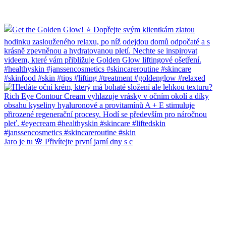
Jaro je tu 🌸 Přivítejte první jarní dny s c