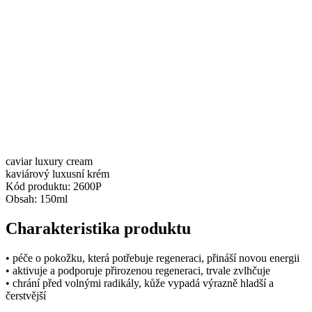
caviar luxury cream
kaviárový luxusní krém
Kód produktu: 2600P
Obsah: 150ml
Charakteristika produktu
• péče o pokožku, která potřebuje regeneraci, přináší novou energii
• aktivuje a podporuje přirozenou regeneraci, trvale zvlhčuje
• chrání před volnými radikály, kůže vypadá výrazně hladší a
čerstvější