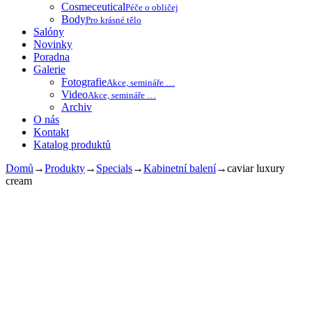
Cosmeceutical
Péče o obličej
Body
Pro krásné tělo
Salóny
Novinky
Poradna
Galerie
Fotografie
Akce, semináře …
Video
Akce, semináře …
Archiv
O nás
Kontakt
Katalog produktů
Domů
→
Produkty
→
Specials
→
Kabinetní balení
→
caviar luxury
cream