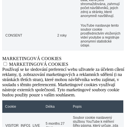
shromažďována, zahrnují
počet návštěvníků, jejich
zdroj a stránky, které
anonymně navštěvují.
YouTube nastavuje tento
soubor cookie
prostřednictvím vložených
CONSENT
2 roky
videí youtube a registruje
anonymní statistické
údaje.
MARKETINGOVÁ COOKIES
MARKETINGOVÁ COOKIES
Používají se ke sledování preferencí webu uživatele za účelem cílení
reklamy, tj. zobrazování marketingových a reklamních sdělení (i na
stránkách třetích stran), které mohou návštěvníka webu zajímat, v
souladu s těmito preferencemi. Marketingové cookies využívají
nástroje externích společností. Tyto marketingové soubory cookie
budou použity pouze s vaším souhlasem.
Cookie
Délka
Popis
Soubor cookie nastavený
službou YouTube k měření
5 months 27
VISITOR_INFO1_LIVE
šířky pásma, který určuje, zda