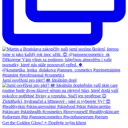
Jarní osvěžení pro pleť! 🪷 Ideálním dopl
Get the Golden Glow! ⭐️ Dopřejte svým klient