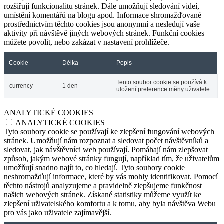
rozšiřují funkcionalitu stránek. Dále umožňují sledování videí,
umístění komentářů na blogu apod. Informace shromažďované
prostřednictvím těchto cookies jsou anonymní a nesledují vaše
aktivity při návštěvě jiných webových stránek. Funkční cookies
můžete povolit, nebo zakázat v nastavení prohlížeče.
Cookie
Délka
Popis
Tento soubor cookie se používá k
currency
1 den
uložení preference měny uživatele.
ANALYTICKÉ COOKIES
ANALYTICKÉ COOKIES
Tyto soubory cookie se používají ke zlepšení fungování webových
stránek. Umožňují nám rozpoznat a sledovat počet návštěvníků a
sledovat, jak návštěvníci web používají. Pomáhají nám zlepšovat
způsob, jakým webové stránky fungují, například tím, že uživatelům
umožňují snadno najít to, co hledají. Tyto soubory cookie
neshromažďují informace, které by vás mohly identifikovat. Pomocí
těchto nástrojů analyzujeme a pravidelně zlepšujeme funkčnost
našich webových stránek. Získané statistiky můžeme využít ke
zlepšení uživatelského komfortu a k tomu, aby byla návštěva Webu
pro vás jako uživatele zajímavější.