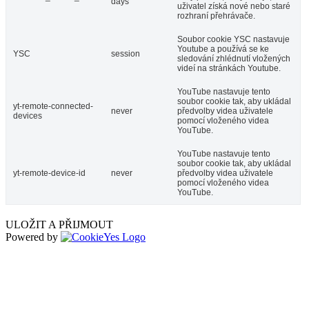
days
uživatel získá nové nebo staré
rozhraní přehrávače.
Soubor cookie YSC nastavuje
Youtube a používá se ke
YSC
session
sledování zhlédnutí vložených
videí na stránkách Youtube.
YouTube nastavuje tento
soubor cookie tak, aby ukládal
yt-remote-connected-
never
předvolby videa uživatele
devices
pomocí vloženého videa
YouTube.
YouTube nastavuje tento
soubor cookie tak, aby ukládal
yt-remote-device-id
never
předvolby videa uživatele
pomocí vloženého videa
YouTube.
ULOŽIT A PŘIJMOUT
Powered by