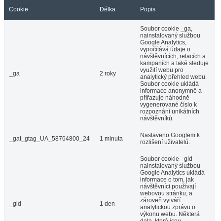
Cookie
Délka
Popis
Soubor cookie _ga,
nainstalovaný službou
Google Analytics,
vypočítává údaje o
návštěvnících, relacích a
kampaních a také sleduje
využití webu pro
_ga
2 roky
analytický přehled webu.
Soubor cookie ukládá
informace anonymně a
přiřazuje náhodně
vygenerované číslo k
rozpoznání unikátních
návštěvníků.
Nastaveno Googlem k
_gat_gtag_UA_58764800_24
1 minuta
rozlišení uživatelů.
Soubor cookie _gid
nainstalovaný službou
Google Analytics ukládá
informace o tom, jak
návštěvníci používají
webovou stránku, a
zároveň vytváří
_gid
1 den
analytickou zprávu o
výkonu webu. Některá
data, která jsou