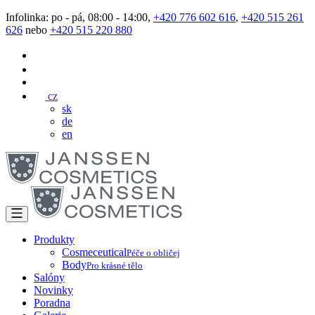
Infolinka: po - pá, 08:00 - 14:00,
+420 776 602 616
,
+420 515 261
626
nebo
+420 515 220 880
cz
sk
de
en
Produkty
Cosmeceutical
Péče o obličej
Body
Pro krásné tělo
Salóny
Novinky
Poradna