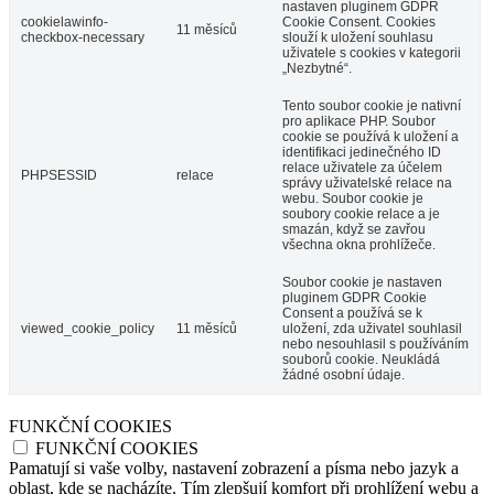
nastaven pluginem GDPR
cookielawinfo-
Cookie Consent. Cookies
11 měsíců
checkbox-necessary
slouží k uložení souhlasu
uživatele s cookies v kategorii
„Nezbytné“.
Tento soubor cookie je nativní
pro aplikace PHP. Soubor
cookie se používá k uložení a
identifikaci jedinečného ID
relace uživatele za účelem
PHPSESSID
relace
správy uživatelské relace na
webu. Soubor cookie je
soubory cookie relace a je
smazán, když se zavřou
všechna okna prohlížeče.
Soubor cookie je nastaven
pluginem GDPR Cookie
Consent a používá se k
viewed_cookie_policy
11 měsíců
uložení, zda uživatel souhlasil
nebo nesouhlasil s používáním
souborů cookie. Neukládá
žádné osobní údaje.
FUNKČNÍ COOKIES
FUNKČNÍ COOKIES
Pamatují si vaše volby, nastavení zobrazení a písma nebo jazyk a
oblast, kde se nacházíte. Tím zlepšují komfort při prohlížení webu a