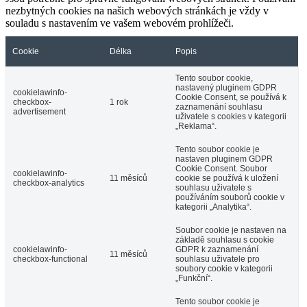
nezbytných cookies na našich webových stránkách je vždy v
souladu s nastavením ve vašem webovém prohlížeči.
Cookie
Délka
Popis
Tento soubor cookie,
nastavený pluginem GDPR
cookielawinfo-
Cookie Consent, se používá k
checkbox-
1 rok
zaznamenání souhlasu
advertisement
uživatele s cookies v kategorii
„Reklama“.
Tento soubor cookie je
nastaven pluginem GDPR
Cookie Consent. Soubor
cookielawinfo-
11 měsíců
cookie se používá k uložení
checkbox-analytics
souhlasu uživatele s
používáním souborů cookie v
kategorii „Analytika“.
Soubor cookie je nastaven na
základě souhlasu s cookie
cookielawinfo-
GDPR k zaznamenání
11 měsíců
checkbox-functional
souhlasu uživatele pro
soubory cookie v kategorii
„Funkční“.
Tento soubor cookie je