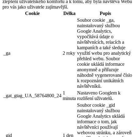
zlepšení uživatelského komfortu a k tomu, aby byla návštěva Webu
pro vás jako uživatele zajímavější.
Cookie
Délka
Popis
Soubor cookie _ga,
nainstalovaný službou
Google Analytics,
vypočítává údaje o
návštěvnících, relacích a
kampaních a také sleduje
_ga
2 roky
využití webu pro analytický
přehled webu. Soubor
cookie ukládá informace
anonymně a přiřazuje
náhodně vygenerované číslo
k rozpoznání unikátních
návštěvníků.
1
Nastaveno Googlem k
_gat_gtag_UA_58764800_24
minuta
rozlišení uživatelů.
Soubor cookie _gid
nainstalovaný službou
Google Analytics ukládá
informace o tom, jak
návštěvníci používají
webovou stránku, a zároveň
_gid
1 den