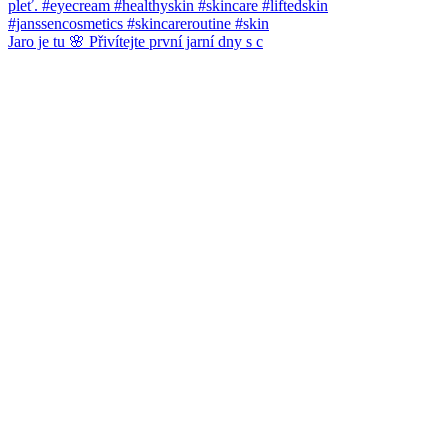
Jaro je tu 🌸 Přivítejte první jarní dny s c