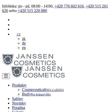
Infolinka: po - pá, 08:00 - 14:00,
+420 776 602 616
,
+420 515 261
626
nebo
+420 515 220 880
cz
sk
de
en
Produkty
Cosmeceutical
Péče o obličej
Body
Pro krásné tělo
Salóny
Novinky
Poradna