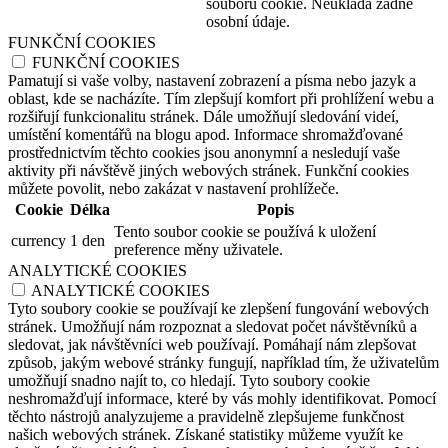
souborů cookie. Neukládá žádné
osobní údaje.
FUNKČNÍ COOKIES
FUNKČNÍ COOKIES
Pamatují si vaše volby, nastavení zobrazení a písma nebo jazyk a
oblast, kde se nacházíte. Tím zlepšují komfort při prohlížení webu a
rozšiřují funkcionalitu stránek. Dále umožňují sledování videí,
umístění komentářů na blogu apod. Informace shromažďované
prostřednictvím těchto cookies jsou anonymní a nesledují vaše
aktivity při návštěvě jiných webových stránek. Funkční cookies
můžete povolit, nebo zakázat v nastavení prohlížeče.
Cookie
Délka
Popis
Tento soubor cookie se používá k uložení
currency
1 den
preference měny uživatele.
ANALYTICKÉ COOKIES
ANALYTICKÉ COOKIES
Tyto soubory cookie se používají ke zlepšení fungování webových
stránek. Umožňují nám rozpoznat a sledovat počet návštěvníků a
sledovat, jak návštěvníci web používají. Pomáhají nám zlepšovat
způsob, jakým webové stránky fungují, například tím, že uživatelům
umožňují snadno najít to, co hledají. Tyto soubory cookie
neshromažďují informace, které by vás mohly identifikovat. Pomocí
těchto nástrojů analyzujeme a pravidelně zlepšujeme funkčnost
našich webových stránek. Získané statistiky můžeme využít ke