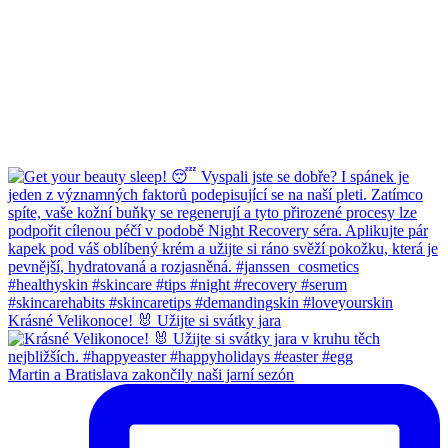
Krásné Velikonoce! 🐰 Užijte si svátky jara
Martin a Bratislava zakončily naši jarní sezón