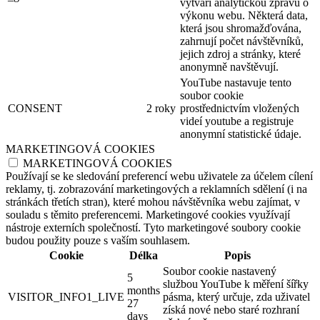
vytváří analytickou zprávu o
výkonu webu. Některá data,
která jsou shromažďována,
zahrnují počet návštěvníků,
jejich zdroj a stránky, které
anonymně navštěvují.
YouTube nastavuje tento
soubor cookie
CONSENT
2 roky
prostřednictvím vložených
videí youtube a registruje
anonymní statistické údaje.
MARKETINGOVÁ COOKIES
MARKETINGOVÁ COOKIES
Používají se ke sledování preferencí webu uživatele za účelem cílení
reklamy, tj. zobrazování marketingových a reklamních sdělení (i na
stránkách třetích stran), které mohou návštěvníka webu zajímat, v
souladu s těmito preferencemi. Marketingové cookies využívají
nástroje externích společností. Tyto marketingové soubory cookie
budou použity pouze s vaším souhlasem.
Cookie
Délka
Popis
Soubor cookie nastavený
5
službou YouTube k měření šířky
months
VISITOR_INFO1_LIVE
pásma, který určuje, zda uživatel
27
získá nové nebo staré rozhraní
days