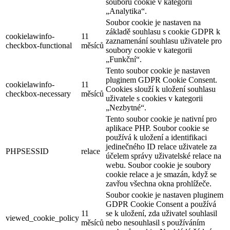
souborů cookie v kategorii
„Analytika“.
Soubor cookie je nastaven na
základě souhlasu s cookie GDPR k
cookielawinfo-
11
zaznamenání souhlasu uživatele pro
checkbox-functional
měsíců
soubory cookie v kategorii
„Funkční“.
Tento soubor cookie je nastaven
pluginem GDPR Cookie Consent.
cookielawinfo-
11
Cookies slouží k uložení souhlasu
checkbox-necessary
měsíců
uživatele s cookies v kategorii
„Nezbytné“.
Tento soubor cookie je nativní pro
aplikace PHP. Soubor cookie se
používá k uložení a identifikaci
jedinečného ID relace uživatele za
PHPSESSID
relace
účelem správy uživatelské relace na
webu. Soubor cookie je soubory
cookie relace a je smazán, když se
zavřou všechna okna prohlížeče.
Soubor cookie je nastaven pluginem
GDPR Cookie Consent a používá
11
se k uložení, zda uživatel souhlasil
viewed_cookie_policy
měsíců
nebo nesouhlasil s používáním