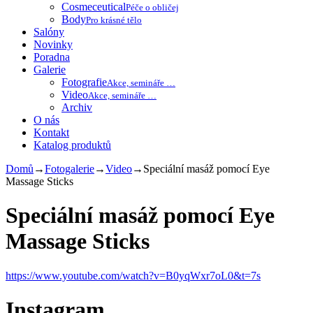
Cosmeceutical
Péče o obličej
Body
Pro krásné tělo
Salóny
Novinky
Poradna
Galerie
Fotografie
Akce, semináře …
Video
Akce, semináře …
Archiv
O nás
Kontakt
Katalog produktů
Domů
→
Fotogalerie
→
Video
→
Speciální masáž pomocí Eye
Massage Sticks
Speciální masáž pomocí Eye
Massage Sticks
https://www.youtube.com/watch?v=B0yqWxr7oL0&t=7s
Instagram