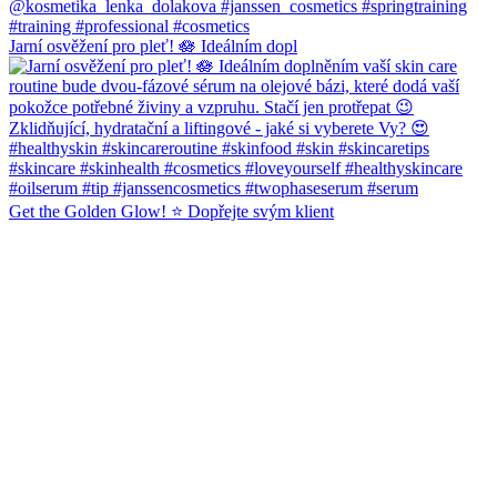
Jarní osvěžení pro pleť! 🪷 Ideálním dopl
Get the Golden Glow! ⭐️ Dopřejte svým klient