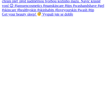
Get your beauty sleep!
Vyspali jste se dobře