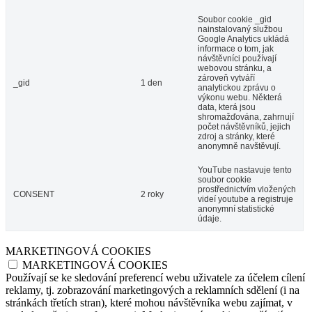
Soubor cookie _gid
nainstalovaný službou
Google Analytics ukládá
informace o tom, jak
návštěvníci používají
webovou stránku, a
zároveň vytváří
_gid
1 den
analytickou zprávu o
výkonu webu. Některá
data, která jsou
shromažďována, zahrnují
počet návštěvníků, jejich
zdroj a stránky, které
anonymně navštěvují.
YouTube nastavuje tento
soubor cookie
prostřednictvím vložených
CONSENT
2 roky
videí youtube a registruje
anonymní statistické
údaje.
MARKETINGOVÁ COOKIES
MARKETINGOVÁ COOKIES
Používají se ke sledování preferencí webu uživatele za účelem cílení
reklamy, tj. zobrazování marketingových a reklamních sdělení (i na
stránkách třetích stran), které mohou návštěvníka webu zajímat, v