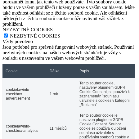
porozumět tomu, jak tento web používáte. Tyto soubory cookie
budou ve vašem prohlížeči uloženy pouze s vaším souhlasem. Máte
také možnost odhlásit se z těchto souborů cookie. Ale odhlášení
některých z těchto souborů cookie může ovlivnit váš zážitek z
prohlížení.
NEZBYTNÉ COOKIES
NEZBYTNÉ COOKIES
Vždy povoleno
Jsou potřebné pro správné fungování webových stránek. Používání
nezbytných cookies na našich webových stránkách je vždy v
souladu s nastavením ve vašem webovém prohlížeči.
Cookie
Délka
Popis
Tento soubor cookie,
nastavený pluginem GDPR
cookielawinfo-
Cookie Consent, se používá k
checkbox-
1 rok
zaznamenání souhlasu
advertisement
uživatele s cookies v kategorii
„Reklama“.
Tento soubor cookie je
nastaven pluginem GDPR
Cookie Consent. Soubor
cookielawinfo-
11 měsíců
cookie se používá k uložení
checkbox-analytics
souhlasu uživatele s
používáním souborů cookie v