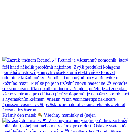
Krásný den matek
Všechny maminky si (nejen