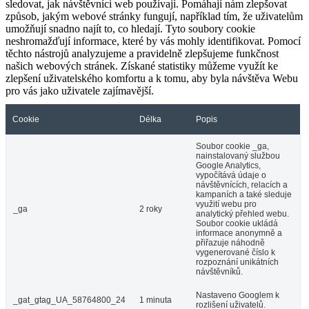
sledovat, jak návštěvníci web používají. Pomáhají nám zlepšovat
způsob, jakým webové stránky fungují, například tím, že uživatelům
umožňují snadno najít to, co hledají. Tyto soubory cookie
neshromažďují informace, které by vás mohly identifikovat. Pomocí
těchto nástrojů analyzujeme a pravidelně zlepšujeme funkčnost
našich webových stránek. Získané statistiky můžeme využít ke
zlepšení uživatelského komfortu a k tomu, aby byla návštěva Webu
pro vás jako uživatele zajímavější.
Cookie
Délka
Popis
Soubor cookie _ga,
nainstalovaný službou
Google Analytics,
vypočítává údaje o
návštěvnících, relacích a
kampaních a také sleduje
využití webu pro
_ga
2 roky
analytický přehled webu.
Soubor cookie ukládá
informace anonymně a
přiřazuje náhodně
vygenerované číslo k
rozpoznání unikátních
návštěvníků.
Nastaveno Googlem k
_gat_gtag_UA_58764800_24
1 minuta
rozlišení uživatelů.