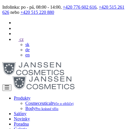
Infolinka: po - pá, 08:00 - 14:00,
+420 776 602 616
,
+420 515 261
626
nebo
+420 515 220 880
cz
sk
de
en
Produkty
Cosmeceutical
Péče o obličej
Body
Pro krásné tělo
Salóny
Novinky
Poradna