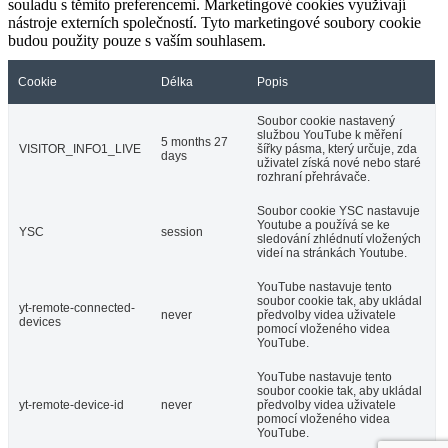
souladu s těmito preferencemi. Marketingové cookies využívají
nástroje externích společností. Tyto marketingové soubory cookie
budou použity pouze s vaším souhlasem.
Cookie
Délka
Popis
Soubor cookie nastavený
službou YouTube k měření
5 months 27
VISITOR_INFO1_LIVE
šířky pásma, který určuje, zda
days
uživatel získá nové nebo staré
rozhraní přehrávače.
Soubor cookie YSC nastavuje
Youtube a používá se ke
YSC
session
sledování zhlédnutí vložených
videí na stránkách Youtube.
YouTube nastavuje tento
soubor cookie tak, aby ukládal
yt-remote-connected-
never
předvolby videa uživatele
devices
pomocí vloženého videa
YouTube.
YouTube nastavuje tento
soubor cookie tak, aby ukládal
yt-remote-device-id
never
předvolby videa uživatele
pomocí vloženého videa
YouTube.