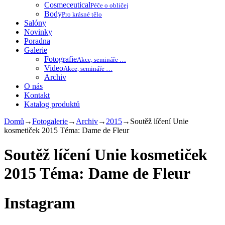
Cosmeceutical
Péče o obličej
Body
Pro krásné tělo
Salóny
Novinky
Poradna
Galerie
Fotografie
Akce, semináře …
Video
Akce, semináře …
Archiv
O nás
Kontakt
Katalog produktů
Domů
→
Fotogalerie
→
Archiv
→
2015
→
Soutěž líčení Unie
kosmetiček 2015 Téma: Dame de Fleur
Soutěž líčení Unie kosmetiček
2015 Téma: Dame de Fleur
Instagram