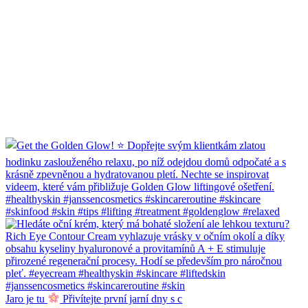
Jaro je tu
Přivítejte první jarní dny s c