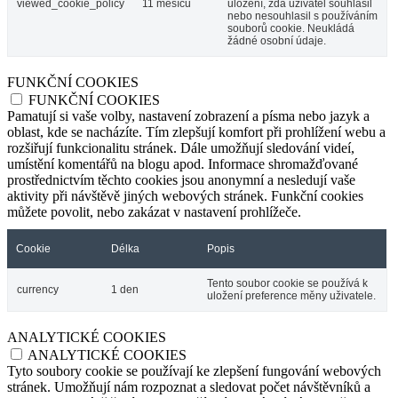
viewed_cookie_policy
11 měsíců
uložení, zda uživatel souhlasil
nebo nesouhlasil s používáním
souborů cookie. Neukládá
žádné osobní údaje.
FUNKČNÍ COOKIES
FUNKČNÍ COOKIES
Pamatují si vaše volby, nastavení zobrazení a písma nebo jazyk a
oblast, kde se nacházíte. Tím zlepšují komfort při prohlížení webu a
rozšiřují funkcionalitu stránek. Dále umožňují sledování videí,
umístění komentářů na blogu apod. Informace shromažďované
prostřednictvím těchto cookies jsou anonymní a nesledují vaše
aktivity při návštěvě jiných webových stránek. Funkční cookies
můžete povolit, nebo zakázat v nastavení prohlížeče.
Cookie
Délka
Popis
Tento soubor cookie se používá k
currency
1 den
uložení preference měny uživatele.
ANALYTICKÉ COOKIES
ANALYTICKÉ COOKIES
Tyto soubory cookie se používají ke zlepšení fungování webových
stránek. Umožňují nám rozpoznat a sledovat počet návštěvníků a