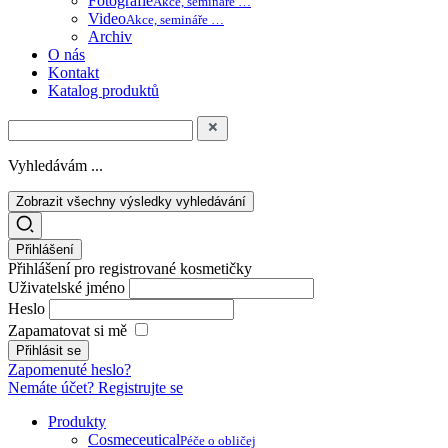
Fotografie
Akce, semináře …
Video
Akce, semináře …
Archiv
O nás
Kontakt
Katalog produktů
Vyhledávám ...
Zobrazit všechny výsledky vyhledávání
Přihlášení
Přihlášení pro registrované kosmetičky
Uživatelské jméno
Heslo
Zapamatovat si mě
Zapomenuté heslo?
Nemáte účet? Registrujte se
Produkty
Cosmeceutical
Péče o obličej