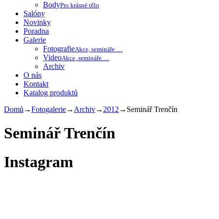
Body
Pro krásné tělo
Salóny
Novinky
Poradna
Galerie
Fotografie
Akce, semináře …
Video
Akce, semináře …
Archiv
O nás
Kontakt
Katalog produktů
Domů
→
Fotogalerie
→
Archiv
→
2012
→
Seminář Trenčín
Seminář Trenčín
Instagram