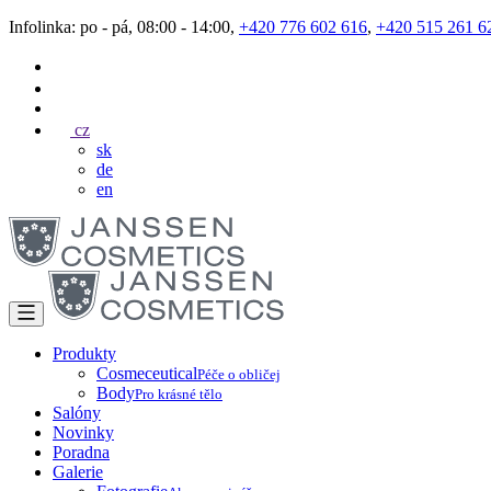
Infolinka: po - pá, 08:00 - 14:00,
+420 776 602 616
,
+420 515 261 6
cz
sk
de
en
Produkty
Cosmeceutical
Péče o obličej
Body
Pro krásné tělo
Salóny
Novinky
Poradna
Galerie