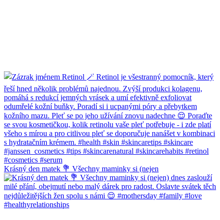
Krásný den matek 💐 Všechny maminky si (nejen