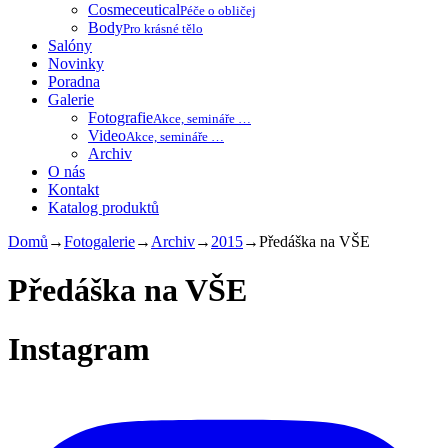
Cosmeceutical
Péče o obličej
Body
Pro krásné tělo
Salóny
Novinky
Poradna
Galerie
Fotografie
Akce, semináře …
Video
Akce, semináře …
Archiv
O nás
Kontakt
Katalog produktů
Domů
→
Fotogalerie
→
Archiv
→
2015
→
Předáška na VŠE
Předáška na VŠE
Instagram