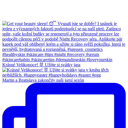
Krásné Velikonoce! 🐰 Užijte si svátky jara
Martin a Bratislava zakončily naši jarní sezón