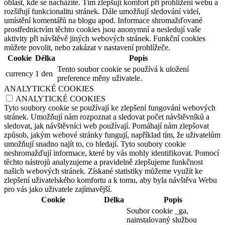
oblast, kde se nacházíte. Tím zlepšují komfort při prohlížení webu a
rozšiřují funkcionalitu stránek. Dále umožňují sledování videí,
umístění komentářů na blogu apod. Informace shromažďované
prostřednictvím těchto cookies jsou anonymní a nesledují vaše
aktivity při návštěvě jiných webových stránek. Funkční cookies
můžete povolit, nebo zakázat v nastavení prohlížeče.
Cookie
Délka
Popis
Tento soubor cookie se používá k uložení
currency
1 den
preference měny uživatele.
ANALYTICKÉ COOKIES
ANALYTICKÉ COOKIES
Tyto soubory cookie se používají ke zlepšení fungování webových
stránek. Umožňují nám rozpoznat a sledovat počet návštěvníků a
sledovat, jak návštěvníci web používají. Pomáhají nám zlepšovat
způsob, jakým webové stránky fungují, například tím, že uživatelům
umožňují snadno najít to, co hledají. Tyto soubory cookie
neshromažďují informace, které by vás mohly identifikovat. Pomocí
těchto nástrojů analyzujeme a pravidelně zlepšujeme funkčnost
našich webových stránek. Získané statistiky můžeme využít ke
zlepšení uživatelského komfortu a k tomu, aby byla návštěva Webu
pro vás jako uživatele zajímavější.
Cookie
Délka
Popis
Soubor cookie _ga,
nainstalovaný službou