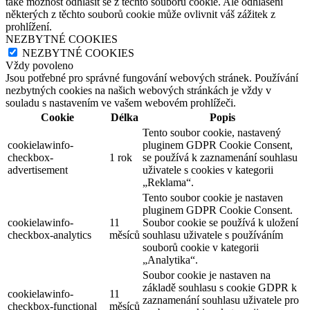
také možnost odhlásit se z těchto souborů cookie. Ale odhlášení
některých z těchto souborů cookie může ovlivnit váš zážitek z
prohlížení.
NEZBYTNÉ COOKIES
NEZBYTNÉ COOKIES
Vždy povoleno
Jsou potřebné pro správné fungování webových stránek. Používání
nezbytných cookies na našich webových stránkách je vždy v
souladu s nastavením ve vašem webovém prohlížeči.
Cookie
Délka
Popis
Tento soubor cookie, nastavený
cookielawinfo-
pluginem GDPR Cookie Consent,
checkbox-
1 rok
se používá k zaznamenání souhlasu
advertisement
uživatele s cookies v kategorii
„Reklama“.
Tento soubor cookie je nastaven
pluginem GDPR Cookie Consent.
cookielawinfo-
11
Soubor cookie se používá k uložení
checkbox-analytics
měsíců
souhlasu uživatele s používáním
souborů cookie v kategorii
„Analytika“.
Soubor cookie je nastaven na
základě souhlasu s cookie GDPR k
cookielawinfo-
11
zaznamenání souhlasu uživatele pro
checkbox-functional
měsíců