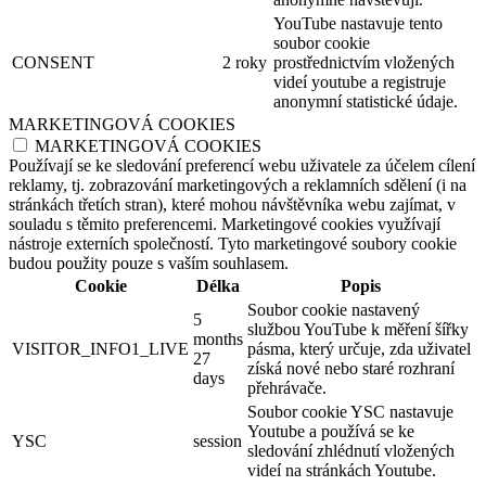
YouTube nastavuje tento
soubor cookie
CONSENT
2 roky
prostřednictvím vložených
videí youtube a registruje
anonymní statistické údaje.
MARKETINGOVÁ COOKIES
MARKETINGOVÁ COOKIES
Používají se ke sledování preferencí webu uživatele za účelem cílení
reklamy, tj. zobrazování marketingových a reklamních sdělení (i na
stránkách třetích stran), které mohou návštěvníka webu zajímat, v
souladu s těmito preferencemi. Marketingové cookies využívají
nástroje externích společností. Tyto marketingové soubory cookie
budou použity pouze s vaším souhlasem.
Cookie
Délka
Popis
Soubor cookie nastavený
5
službou YouTube k měření šířky
months
VISITOR_INFO1_LIVE
pásma, který určuje, zda uživatel
27
získá nové nebo staré rozhraní
days
přehrávače.
Soubor cookie YSC nastavuje
Youtube a používá se ke
YSC
session
sledování zhlédnutí vložených
videí na stránkách Youtube.