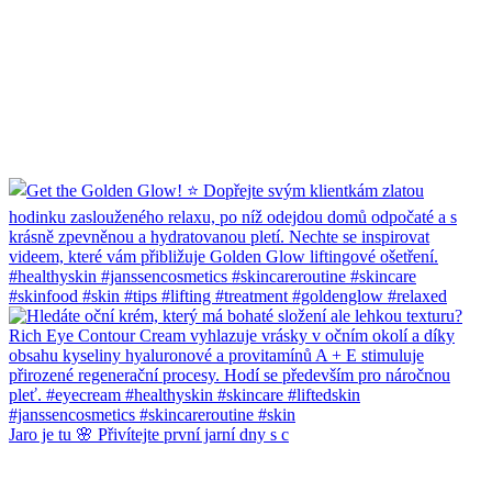
Jaro je tu 🌸 Přivítejte první jarní dny s c