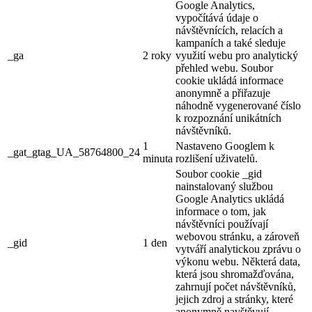
Google Analytics,
vypočítává údaje o
návštěvnících, relacích a
kampaních a také sleduje
_ga
2 roky
využití webu pro analytický
přehled webu. Soubor
cookie ukládá informace
anonymně a přiřazuje
náhodně vygenerované číslo
k rozpoznání unikátních
návštěvníků.
1
Nastaveno Googlem k
_gat_gtag_UA_58764800_24
minuta
rozlišení uživatelů.
Soubor cookie _gid
nainstalovaný službou
Google Analytics ukládá
informace o tom, jak
návštěvníci používají
webovou stránku, a zároveň
_gid
1 den
vytváří analytickou zprávu o
výkonu webu. Některá data,
která jsou shromažďována,
zahrnují počet návštěvníků,
jejich zdroj a stránky, které
anonymně navštěvují.