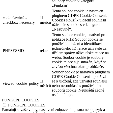
soubory cookie v kategorii
„Funkční“.
Tento soubor cookie je nastaven
pluginem GDPR Cookie Consent.
cookielawinfo-
11
Cookies slouží k uložení souhlasu
checkbox-necessary
měsíců
uživatele s cookies v kategorii
„Nezbytné“.
Tento soubor cookie je nativní pro
aplikace PHP. Soubor cookie se
používá k uložení a identifikaci
jedinečného ID relace uživatele za
PHPSESSID
relace
účelem správy uživatelské relace na
webu. Soubor cookie je soubory
cookie relace a je smazán, když se
zavřou všechna okna prohlížeče.
Soubor cookie je nastaven pluginem
GDPR Cookie Consent a používá
11
se k uložení, zda uživatel souhlasil
viewed_cookie_policy
měsíců
nebo nesouhlasil s používáním
souborů cookie. Neukládá žádné
osobní údaje.
FUNKČNÍ COOKIES
FUNKČNÍ COOKIES
Pamatují si vaše volby, nastavení zobrazení a písma nebo jazyk a