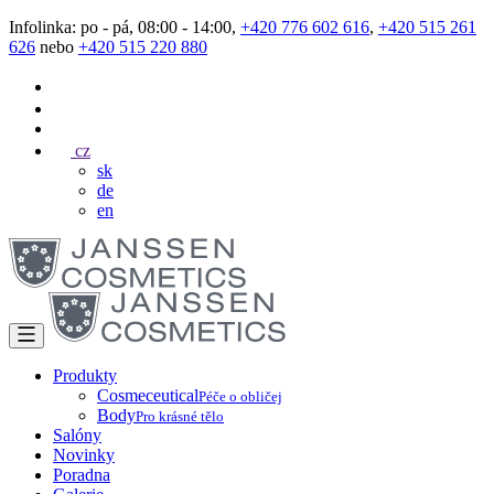
Infolinka: po - pá, 08:00 - 14:00,
+420 776 602 616
,
+420 515 261
626
nebo
+420 515 220 880
cz
sk
de
en
Produkty
Cosmeceutical
Péče o obličej
Body
Pro krásné tělo
Salóny
Novinky
Poradna