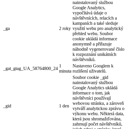
nainstalovaný službou
Google Analytics,
vypočítává údaje o
návštěvnících, relacích a
kampaních a také sleduje
_ga
2 roky
využití webu pro analytický
přehled webu. Soubor
cookie ukládá informace
anonymně a přiřazuje
náhodně vygenerované číslo
k rozpoznání unikátních
návštěvníků.
1
Nastaveno Googlem k
_gat_gtag_UA_58764800_24
minuta
rozlišení uživatelů.
Soubor cookie _gid
nainstalovaný službou
Google Analytics ukládá
informace o tom, jak
návštěvníci používají
webovou stránku, a zároveň
_gid
1 den
vytváří analytickou zprávu o
výkonu webu. Některá data,
která jsou shromažďována,
zahrnují počet návštěvníků,