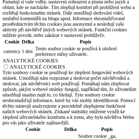
Pamatují si vaše volby, nastavení zobrazení a písma nebo jazyk a
oblast, kde se nacházíte. Tím zlepšují komfort při prohlížení webu a
rozšiřují funkcionalitu stránek. Dále umožňují sledování videí,
umístění komentářů na blogu apod. Informace shromažďované
prostřednictvím těchto cookies jsou anonymní a nesledují vaše
aktivity při návštěvě jiných webových stránek. Funkční cookies
můžete povolit, nebo zakázat v nastavení prohlížeče.
Cookie
Délka
Popis
Tento soubor cookie se používá k uložení
currency
1 den
preference měny uživatele.
ANALYTICKÉ COOKIES
ANALYTICKÉ COOKIES
Tyto soubory cookie se používají ke zlepšení fungování webových
stránek. Umožňují nám rozpoznat a sledovat počet návštěvníků a
sledovat, jak návštěvníci web používají. Pomáhají nám zlepšovat
způsob, jakým webové stránky fungují, například tím, že uživatelům
umožňují snadno najít to, co hledají. Tyto soubory cookie
neshromažďují informace, které by vás mohly identifikovat. Pomocí
těchto nástrojů analyzujeme a pravidelně zlepšujeme funkčnost
našich webových stránek. Získané statistiky můžeme využít ke
zlepšení uživatelského komfortu a k tomu, aby byla návštěva Webu
pro vás jako uživatele zajímavější.
Cookie
Délka
Popis
Soubor cookie _ga,