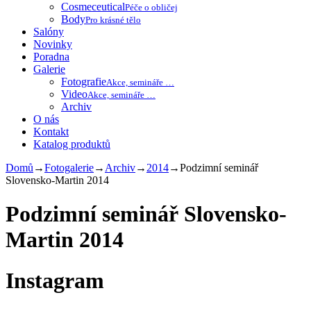
Cosmeceutical
Péče o obličej
Body
Pro krásné tělo
Salóny
Novinky
Poradna
Galerie
Fotografie
Akce, semináře …
Video
Akce, semináře …
Archiv
O nás
Kontakt
Katalog produktů
Domů
→
Fotogalerie
→
Archiv
→
2014
→
Podzimní seminář
Slovensko-Martin 2014
Podzimní seminář Slovensko-
Martin 2014
Instagram