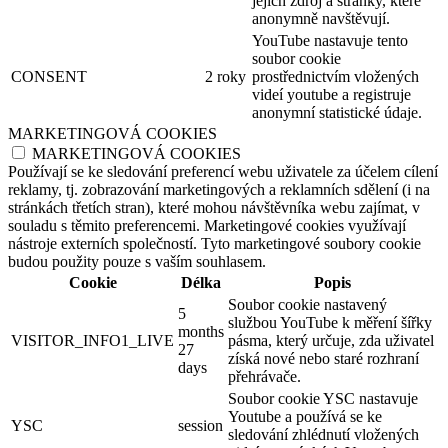
jejich zdroj a stránky, které
anonymně navštěvují.
YouTube nastavuje tento
soubor cookie
CONSENT
2 roky
prostřednictvím vložených
videí youtube a registruje
anonymní statistické údaje.
MARKETINGOVÁ COOKIES
MARKETINGOVÁ COOKIES
Používají se ke sledování preferencí webu uživatele za účelem cílení
reklamy, tj. zobrazování marketingových a reklamních sdělení (i na
stránkách třetích stran), které mohou návštěvníka webu zajímat, v
souladu s těmito preferencemi. Marketingové cookies využívají
nástroje externích společností. Tyto marketingové soubory cookie
budou použity pouze s vaším souhlasem.
Cookie
Délka
Popis
Soubor cookie nastavený
5
službou YouTube k měření šířky
months
VISITOR_INFO1_LIVE
pásma, který určuje, zda uživatel
27
získá nové nebo staré rozhraní
days
přehrávače.
Soubor cookie YSC nastavuje
Youtube a používá se ke
YSC
session
sledování zhlédnutí vložených