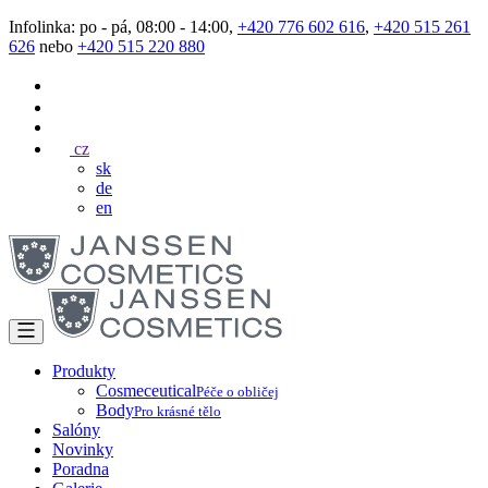
Infolinka: po - pá, 08:00 - 14:00,
+420 776 602 616
,
+420 515 261
626
nebo
+420 515 220 880
cz
sk
de
en
Produkty
Cosmeceutical
Péče o obličej
Body
Pro krásné tělo
Salóny
Novinky
Poradna