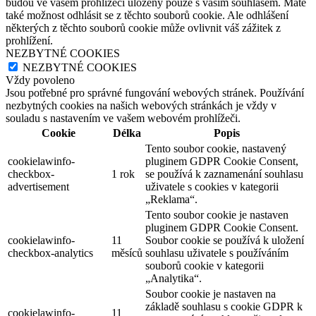
budou ve vašem prohlížeči uloženy pouze s vaším souhlasem. Máte
také možnost odhlásit se z těchto souborů cookie. Ale odhlášení
některých z těchto souborů cookie může ovlivnit váš zážitek z
prohlížení.
NEZBYTNÉ COOKIES
NEZBYTNÉ COOKIES
Vždy povoleno
Jsou potřebné pro správné fungování webových stránek. Používání
nezbytných cookies na našich webových stránkách je vždy v
souladu s nastavením ve vašem webovém prohlížeči.
Cookie
Délka
Popis
Tento soubor cookie, nastavený
cookielawinfo-
pluginem GDPR Cookie Consent,
checkbox-
1 rok
se používá k zaznamenání souhlasu
advertisement
uživatele s cookies v kategorii
„Reklama“.
Tento soubor cookie je nastaven
pluginem GDPR Cookie Consent.
cookielawinfo-
11
Soubor cookie se používá k uložení
checkbox-analytics
měsíců
souhlasu uživatele s používáním
souborů cookie v kategorii
„Analytika“.
Soubor cookie je nastaven na
základě souhlasu s cookie GDPR k
cookielawinfo-
11