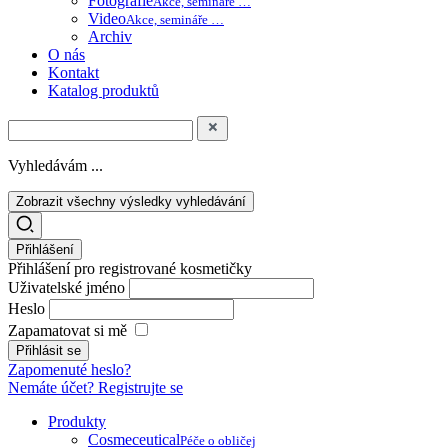
Fotografie
Akce, semináře …
Video
Akce, semináře …
Archiv
O nás
Kontakt
Katalog produktů
Vyhledávám ...
Zobrazit všechny výsledky vyhledávání
Přihlášení
Přihlášení pro registrované kosmetičky
Uživatelské jméno
Heslo
Zapamatovat si mě
Zapomenuté heslo?
Nemáte účet? Registrujte se
Produkty
Cosmeceutical
Péče o obličej