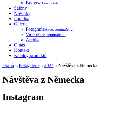
Body
Pro krásné tělo
Salóny
Novinky
Poradna
Galerie
Fotografie
Akce, semináře …
Video
Akce, semináře …
Archiv
O nás
Kontakt
Katalog produktů
Domů
→
Fotogalerie
→
2024
→
Návštěva z Německa
Návštěva z Německa
Instagram