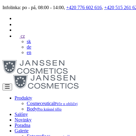
Infolinka: po - pá, 08:00 - 14:00,
+420 776 602 616
,
+420 515 261 6
cz
sk
de
en
Produkty
Cosmeceutical
Péče o obličej
Body
Pro krásné tělo
Salóny
Novinky
Poradna
Galerie