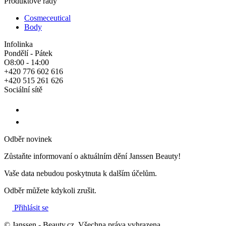
Produktové řady
Cosmeceutical
Body
Infolinka
Pondělí - Pátek
O8:00 - 14:00
+420 776 602 616
+420 515 261 626
Sociální sítě
Odběr novinek
Zůstaňte informovaní o aktuálním dění Janssen Beauty!
Vaše data nebudou poskytnuta k dalším účelům.
Odběr můžete kdykoli zrušit.
Přihlásit se
© Janssen - Beauty.cz. Všechna práva vyhrazena.