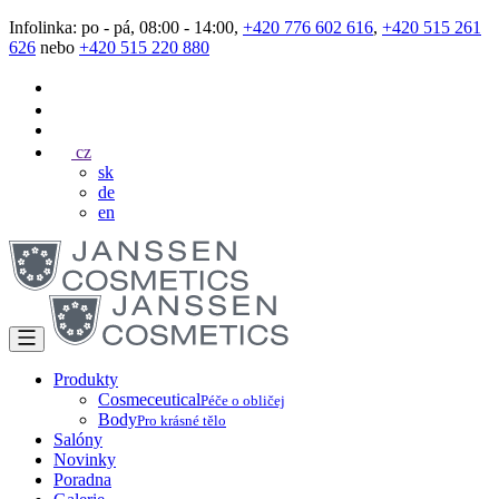
Infolinka: po - pá, 08:00 - 14:00,
+420 776 602 616
,
+420 515 261
626
nebo
+420 515 220 880
cz
sk
de
en
Produkty
Cosmeceutical
Péče o obličej
Body
Pro krásné tělo
Salóny
Novinky
Poradna