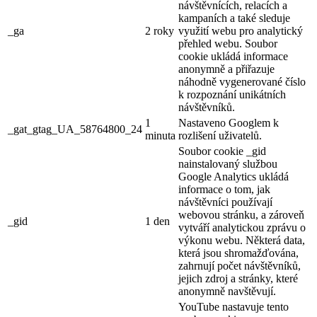
návštěvnících, relacích a
kampaních a také sleduje
_ga
2 roky
využití webu pro analytický
přehled webu. Soubor
cookie ukládá informace
anonymně a přiřazuje
náhodně vygenerované číslo
k rozpoznání unikátních
návštěvníků.
1
Nastaveno Googlem k
_gat_gtag_UA_58764800_24
minuta
rozlišení uživatelů.
Soubor cookie _gid
nainstalovaný službou
Google Analytics ukládá
informace o tom, jak
návštěvníci používají
webovou stránku, a zároveň
_gid
1 den
vytváří analytickou zprávu o
výkonu webu. Některá data,
která jsou shromažďována,
zahrnují počet návštěvníků,
jejich zdroj a stránky, které
anonymně navštěvují.
YouTube nastavuje tento