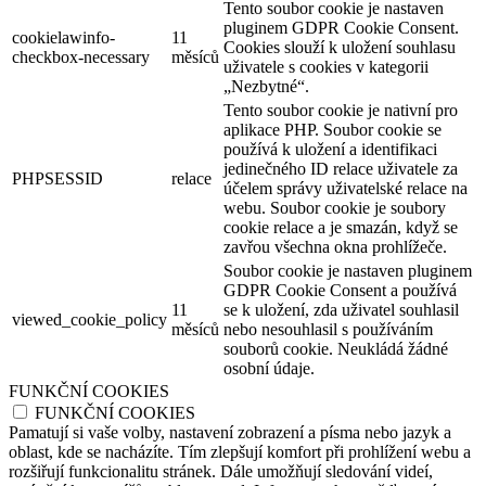
Tento soubor cookie je nastaven
pluginem GDPR Cookie Consent.
cookielawinfo-
11
Cookies slouží k uložení souhlasu
checkbox-necessary
měsíců
uživatele s cookies v kategorii
„Nezbytné“.
Tento soubor cookie je nativní pro
aplikace PHP. Soubor cookie se
používá k uložení a identifikaci
jedinečného ID relace uživatele za
PHPSESSID
relace
účelem správy uživatelské relace na
webu. Soubor cookie je soubory
cookie relace a je smazán, když se
zavřou všechna okna prohlížeče.
Soubor cookie je nastaven pluginem
GDPR Cookie Consent a používá
11
se k uložení, zda uživatel souhlasil
viewed_cookie_policy
měsíců
nebo nesouhlasil s používáním
souborů cookie. Neukládá žádné
osobní údaje.
FUNKČNÍ COOKIES
FUNKČNÍ COOKIES
Pamatují si vaše volby, nastavení zobrazení a písma nebo jazyk a
oblast, kde se nacházíte. Tím zlepšují komfort při prohlížení webu a
rozšiřují funkcionalitu stránek. Dále umožňují sledování videí,