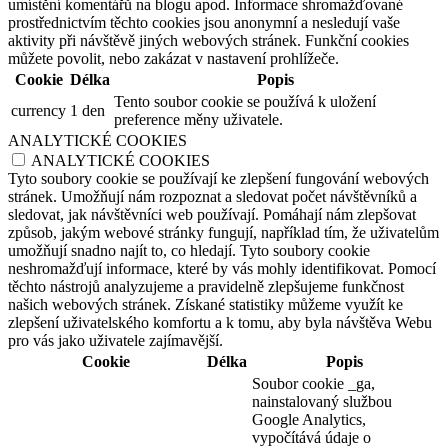
umístění komentářů na blogu apod. Informace shromažďované
prostřednictvím těchto cookies jsou anonymní a nesledují vaše
aktivity při návštěvě jiných webových stránek. Funkční cookies
můžete povolit, nebo zakázat v nastavení prohlížeče.
Cookie
Délka
Popis
Tento soubor cookie se používá k uložení
currency
1 den
preference měny uživatele.
ANALYTICKÉ COOKIES
ANALYTICKÉ COOKIES
Tyto soubory cookie se používají ke zlepšení fungování webových
stránek. Umožňují nám rozpoznat a sledovat počet návštěvníků a
sledovat, jak návštěvníci web používají. Pomáhají nám zlepšovat
způsob, jakým webové stránky fungují, například tím, že uživatelům
umožňují snadno najít to, co hledají. Tyto soubory cookie
neshromažďují informace, které by vás mohly identifikovat. Pomocí
těchto nástrojů analyzujeme a pravidelně zlepšujeme funkčnost
našich webových stránek. Získané statistiky můžeme využít ke
zlepšení uživatelského komfortu a k tomu, aby byla návštěva Webu
pro vás jako uživatele zajímavější.
Cookie
Délka
Popis
Soubor cookie _ga,
nainstalovaný službou
Google Analytics,
vypočítává údaje o