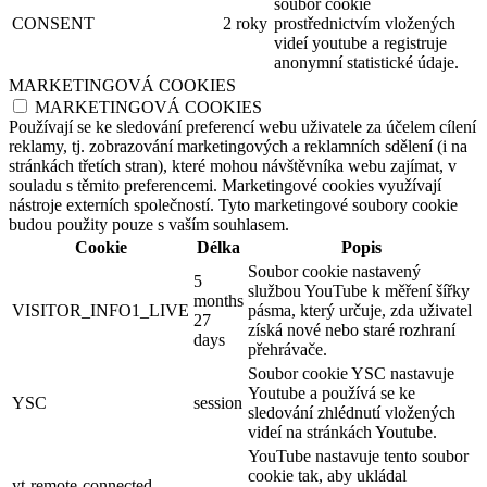
soubor cookie
CONSENT
2 roky
prostřednictvím vložených
videí youtube a registruje
anonymní statistické údaje.
MARKETINGOVÁ COOKIES
MARKETINGOVÁ COOKIES
Používají se ke sledování preferencí webu uživatele za účelem cílení
reklamy, tj. zobrazování marketingových a reklamních sdělení (i na
stránkách třetích stran), které mohou návštěvníka webu zajímat, v
souladu s těmito preferencemi. Marketingové cookies využívají
nástroje externích společností. Tyto marketingové soubory cookie
budou použity pouze s vaším souhlasem.
Cookie
Délka
Popis
Soubor cookie nastavený
5
službou YouTube k měření šířky
months
VISITOR_INFO1_LIVE
pásma, který určuje, zda uživatel
27
získá nové nebo staré rozhraní
days
přehrávače.
Soubor cookie YSC nastavuje
Youtube a používá se ke
YSC
session
sledování zhlédnutí vložených
videí na stránkách Youtube.
YouTube nastavuje tento soubor
cookie tak, aby ukládal
yt-remote-connected-