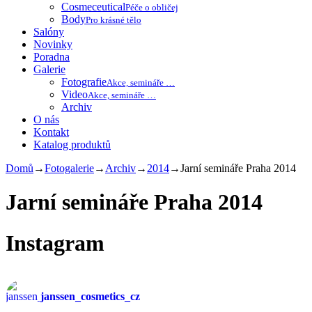
Cosmeceutical
Péče o obličej
Body
Pro krásné tělo
Salóny
Novinky
Poradna
Galerie
Fotografie
Akce, semináře …
Video
Akce, semináře …
Archiv
O nás
Kontakt
Katalog produktů
Domů
→
Fotogalerie
→
Archiv
→
2014
→
Jarní semináře Praha 2014
Jarní semináře Praha 2014
Instagram
janssen_cosmetics_cz