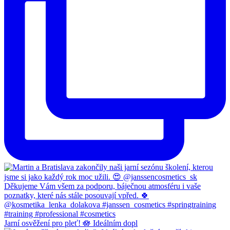
Jarní osvěžení pro pleť! 🪷 Ideálním dopl