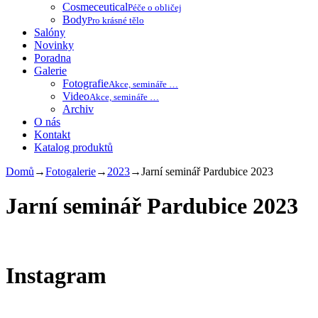
Cosmeceutical
Péče o obličej
Body
Pro krásné tělo
Salóny
Novinky
Poradna
Galerie
Fotografie
Akce, semináře …
Video
Akce, semináře …
Archiv
O nás
Kontakt
Katalog produktů
Domů
→
Fotogalerie
→
2023
→
Jarní seminář Pardubice 2023
Jarní seminář Pardubice 2023
Instagram