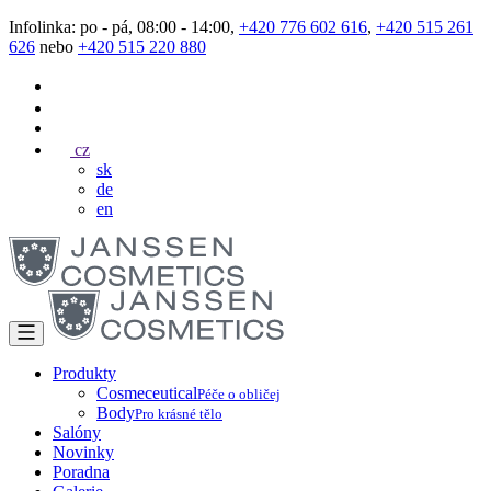
Infolinka: po - pá, 08:00 - 14:00,
+420 776 602 616
,
+420 515 261
626
nebo
+420 515 220 880
cz
sk
de
en
Produkty
Cosmeceutical
Péče o obličej
Body
Pro krásné tělo
Salóny
Novinky
Poradna