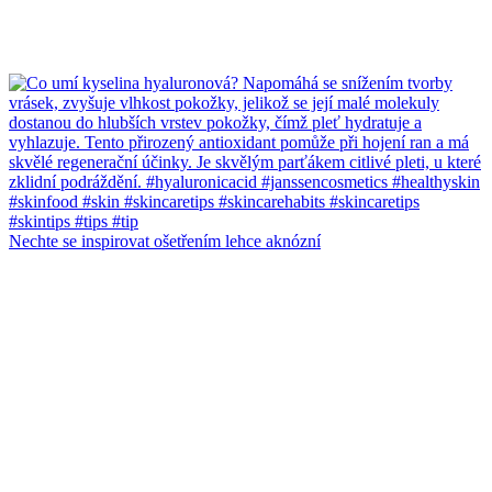
Nechte se inspirovat ošetřením lehce aknózní