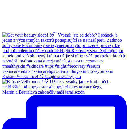
Krásné Velikonoce! 🐰 Užijte si svátky jara
Martin a Bratislava zakončily naši jarní sezón