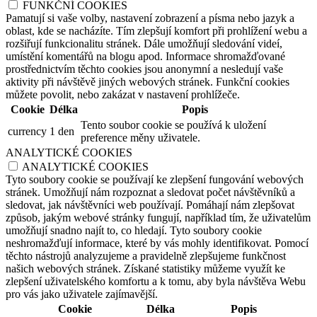
FUNKČNÍ COOKIES
Pamatují si vaše volby, nastavení zobrazení a písma nebo jazyk a
oblast, kde se nacházíte. Tím zlepšují komfort při prohlížení webu a
rozšiřují funkcionalitu stránek. Dále umožňují sledování videí,
umístění komentářů na blogu apod. Informace shromažďované
prostřednictvím těchto cookies jsou anonymní a nesledují vaše
aktivity při návštěvě jiných webových stránek. Funkční cookies
můžete povolit, nebo zakázat v nastavení prohlížeče.
Cookie
Délka
Popis
Tento soubor cookie se používá k uložení
currency
1 den
preference měny uživatele.
ANALYTICKÉ COOKIES
ANALYTICKÉ COOKIES
Tyto soubory cookie se používají ke zlepšení fungování webových
stránek. Umožňují nám rozpoznat a sledovat počet návštěvníků a
sledovat, jak návštěvníci web používají. Pomáhají nám zlepšovat
způsob, jakým webové stránky fungují, například tím, že uživatelům
umožňují snadno najít to, co hledají. Tyto soubory cookie
neshromažďují informace, které by vás mohly identifikovat. Pomocí
těchto nástrojů analyzujeme a pravidelně zlepšujeme funkčnost
našich webových stránek. Získané statistiky můžeme využít ke
zlepšení uživatelského komfortu a k tomu, aby byla návštěva Webu
pro vás jako uživatele zajímavější.
Cookie
Délka
Popis