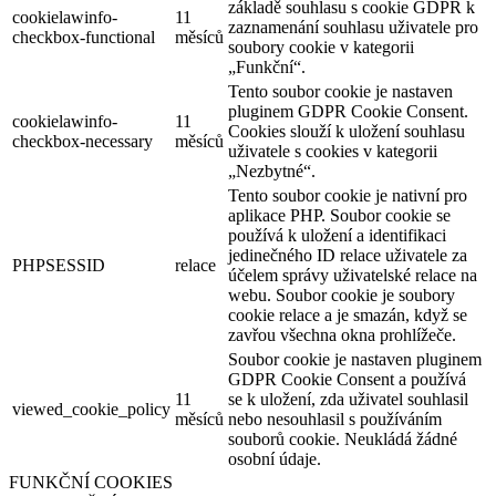
základě souhlasu s cookie GDPR k
cookielawinfo-
11
zaznamenání souhlasu uživatele pro
checkbox-functional
měsíců
soubory cookie v kategorii
„Funkční“.
Tento soubor cookie je nastaven
pluginem GDPR Cookie Consent.
cookielawinfo-
11
Cookies slouží k uložení souhlasu
checkbox-necessary
měsíců
uživatele s cookies v kategorii
„Nezbytné“.
Tento soubor cookie je nativní pro
aplikace PHP. Soubor cookie se
používá k uložení a identifikaci
jedinečného ID relace uživatele za
PHPSESSID
relace
účelem správy uživatelské relace na
webu. Soubor cookie je soubory
cookie relace a je smazán, když se
zavřou všechna okna prohlížeče.
Soubor cookie je nastaven pluginem
GDPR Cookie Consent a používá
11
se k uložení, zda uživatel souhlasil
viewed_cookie_policy
měsíců
nebo nesouhlasil s používáním
souborů cookie. Neukládá žádné
osobní údaje.
FUNKČNÍ COOKIES