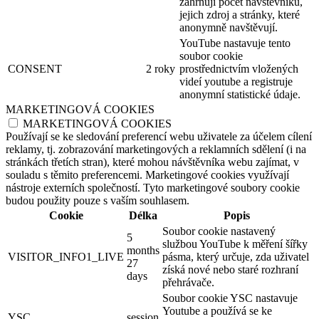
zahrnují počet návštěvníků,
jejich zdroj a stránky, které
anonymně navštěvují.
YouTube nastavuje tento
soubor cookie
CONSENT
2 roky
prostřednictvím vložených
videí youtube a registruje
anonymní statistické údaje.
MARKETINGOVÁ COOKIES
MARKETINGOVÁ COOKIES
Používají se ke sledování preferencí webu uživatele za účelem cílení
reklamy, tj. zobrazování marketingových a reklamních sdělení (i na
stránkách třetích stran), které mohou návštěvníka webu zajímat, v
souladu s těmito preferencemi. Marketingové cookies využívají
nástroje externích společností. Tyto marketingové soubory cookie
budou použity pouze s vaším souhlasem.
Cookie
Délka
Popis
Soubor cookie nastavený
5
službou YouTube k měření šířky
months
VISITOR_INFO1_LIVE
pásma, který určuje, zda uživatel
27
získá nové nebo staré rozhraní
days
přehrávače.
Soubor cookie YSC nastavuje
Youtube a používá se ke
YSC
session