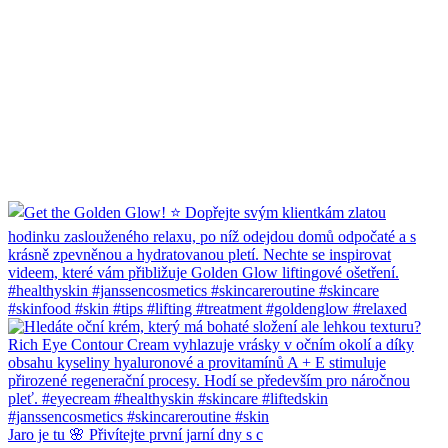
Jaro je tu 🌸 Přivítejte první jarní dny s c