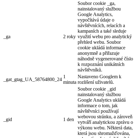
Soubor cookie _ga,
nainstalovaný službou
Google Analytics,
vypočítává údaje o
návštěvnících, relacích a
kampaních a také sleduje
_ga
2 roky
využití webu pro analytický
přehled webu. Soubor
cookie ukládá informace
anonymně a přiřazuje
náhodně vygenerované číslo
k rozpoznání unikátních
návštěvníků.
1
Nastaveno Googlem k
_gat_gtag_UA_58764800_24
minuta
rozlišení uživatelů.
Soubor cookie _gid
nainstalovaný službou
Google Analytics ukládá
informace o tom, jak
návštěvníci používají
webovou stránku, a zároveň
_gid
1 den
vytváří analytickou zprávu o
výkonu webu. Některá data,
která jsou shromažďována,