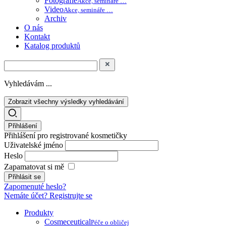
Fotografie
Akce, semináře …
Video
Akce, semináře …
Archiv
O nás
Kontakt
Katalog produktů
Vyhledávám ...
Zobrazit všechny výsledky vyhledávání
Přihlášení
Přihlášení pro registrované kosmetičky
Uživatelské jméno
Heslo
Zapamatovat si mě
Zapomenuté heslo?
Nemáte účet? Registrujte se
Produkty
Cosmeceutical
Péče o obličej