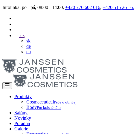
Infolinka: po - pá, 08:00 - 14:00,
+420 776 602 616
,
+420 515 261 6
cz
sk
de
en
Produkty
Cosmeceutical
Péče o obličej
Body
Pro krásné tělo
Salóny
Novinky
Poradna
Galerie