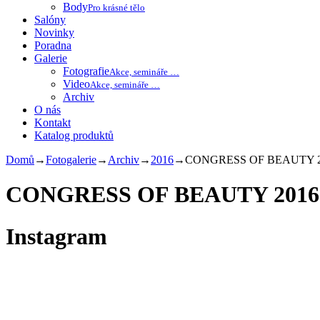
Body
Pro krásné tělo
Salóny
Novinky
Poradna
Galerie
Fotografie
Akce, semináře …
Video
Akce, semináře …
Archiv
O nás
Kontakt
Katalog produktů
Domů
→
Fotogalerie
→
Archiv
→
2016
→
CONGRESS OF BEAUTY 2
CONGRESS OF BEAUTY 2016
Instagram