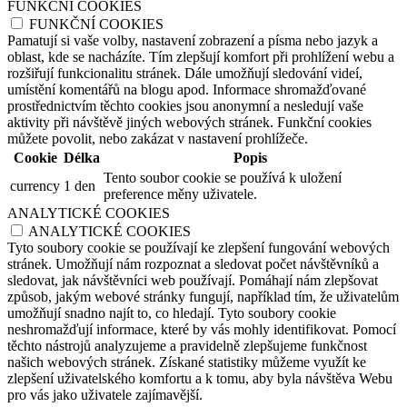
FUNKČNÍ COOKIES
FUNKČNÍ COOKIES
Pamatují si vaše volby, nastavení zobrazení a písma nebo jazyk a
oblast, kde se nacházíte. Tím zlepšují komfort při prohlížení webu a
rozšiřují funkcionalitu stránek. Dále umožňují sledování videí,
umístění komentářů na blogu apod. Informace shromažďované
prostřednictvím těchto cookies jsou anonymní a nesledují vaše
aktivity při návštěvě jiných webových stránek. Funkční cookies
můžete povolit, nebo zakázat v nastavení prohlížeče.
Cookie
Délka
Popis
Tento soubor cookie se používá k uložení
currency
1 den
preference měny uživatele.
ANALYTICKÉ COOKIES
ANALYTICKÉ COOKIES
Tyto soubory cookie se používají ke zlepšení fungování webových
stránek. Umožňují nám rozpoznat a sledovat počet návštěvníků a
sledovat, jak návštěvníci web používají. Pomáhají nám zlepšovat
způsob, jakým webové stránky fungují, například tím, že uživatelům
umožňují snadno najít to, co hledají. Tyto soubory cookie
neshromažďují informace, které by vás mohly identifikovat. Pomocí
těchto nástrojů analyzujeme a pravidelně zlepšujeme funkčnost
našich webových stránek. Získané statistiky můžeme využít ke
zlepšení uživatelského komfortu a k tomu, aby byla návštěva Webu
pro vás jako uživatele zajímavější.