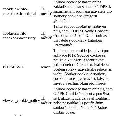
Soubor cookie je nastaven na
základě souhlasu s cookie GDPR k
cookielawinfo-
11
zaznamenání souhlasu uživatele pro
checkbox-functional
měsíců
soubory cookie v kategorii
„Funkční“.
Tento soubor cookie je nastaven
pluginem GDPR Cookie Consent.
cookielawinfo-
11
Cookies slouží k uložení souhlasu
checkbox-necessary
měsíců
uživatele s cookies v kategorii
„Nezbytné“.
Tento soubor cookie je nativní pro
aplikace PHP. Soubor cookie se
používá k uložení a identifikaci
jedinečného ID relace uživatele za
PHPSESSID
relace
účelem správy uživatelské relace na
webu. Soubor cookie je soubory
cookie relace a je smazán, když se
zavřou všechna okna prohlížeče.
Soubor cookie je nastaven pluginem
GDPR Cookie Consent a používá
11
se k uložení, zda uživatel souhlasil
viewed_cookie_policy
měsíců
nebo nesouhlasil s používáním
souborů cookie. Neukládá žádné
osobní údaje.