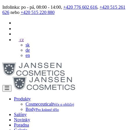
Infolinka: po - pá, 08:00 - 14:00,
+420 776 602 616
,
+420 515 261
626
nebo
+420 515 220 880
cz
sk
de
en
Produkty
Cosmeceutical
Péče o obličej
Body
Pro krásné tělo
Salóny
Novinky
Poradna