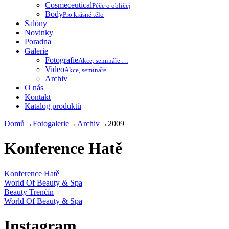
Cosmeceutical
Péče o obličej
Body
Pro krásné tělo
Salóny
Novinky
Poradna
Galerie
Fotografie
Akce, semináře …
Video
Akce, semináře …
Archiv
O nás
Kontakt
Katalog produktů
Domů
→
Fotogalerie
→
Archiv
→
2009
Konference Hatě
Konference Hatě
World Of Beauty & Spa
Beauty Trenčín
World Of Beauty & Spa
Instagram