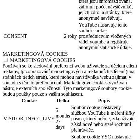
která jsou shromažďována,
zahrnují počet návštěvníků,
jejich zdroj a stránky, které
anonymně navštěvují.
YouTube nastavuje tento
soubor cookie
CONSENT
2 roky
prostřednictvím vložených
videí youtube a registruje
anonymní statistické údaje.
MARKETINGOVÁ COOKIES
MARKETINGOVÁ COOKIES
Používají se ke sledování preferencí webu uživatele za účelem cílení
reklamy, tj. zobrazování marketingových a reklamních sdělení (i na
stránkách třetích stran), které mohou návštěvníka webu zajímat, v
souladu s těmito preferencemi. Marketingové cookies využívají
nástroje externích společností. Tyto marketingové soubory cookie
budou použity pouze s vaším souhlasem.
Cookie
Délka
Popis
Soubor cookie nastavený
5
službou YouTube k měření šířky
months
VISITOR_INFO1_LIVE
pásma, který určuje, zda uživatel
27
získá nové nebo staré rozhraní
days
přehrávače.
Soubor cookie YSC nastavuje