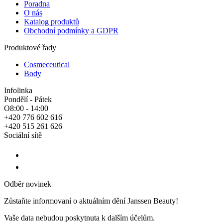
Poradna
O nás
Katalog produktů
Obchodní podmínky a GDPR
Produktové řady
Cosmeceutical
Body
Infolinka
Pondělí - Pátek
O8:00 - 14:00
+420 776 602 616
+420 515 261 626
Sociální sítě
Odběr novinek
Zůstaňte informovaní o aktuálním dění Janssen Beauty!
Vaše data nebudou poskytnuta k dalším účelům.