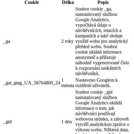
Cookie
Délka
Popis
Soubor cookie _ga,
nainstalovaný službou
Google Analytics,
vypočítává údaje o
návštěvnících, relacích a
kampaních a také sleduje
_ga
2 roky
využití webu pro analytický
přehled webu. Soubor
cookie ukládá informace
anonymně a přiřazuje
náhodně vygenerované číslo
k rozpoznání unikátních
návštěvníků.
1
Nastaveno Googlem k
_gat_gtag_UA_58764800_24
minuta
rozlišení uživatelů.
Soubor cookie _gid
nainstalovaný službou
Google Analytics ukládá
informace o tom, jak
návštěvníci používají
webovou stránku, a zároveň
_gid
1 den
vytváří analytickou zprávu o
výkonu webu. Některá data,