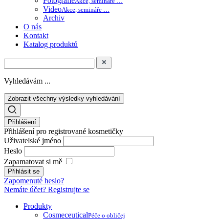
Fotografie
Akce, semináře …
Video
Akce, semináře …
Archiv
O nás
Kontakt
Katalog produktů
Vyhledávám ...
Zobrazit všechny výsledky vyhledávání
Přihlášení
Přihlášení pro registrované kosmetičky
Uživatelské jméno
Heslo
Zapamatovat si mě
Zapomenuté heslo?
Nemáte účet? Registrujte se
Produkty
Cosmeceutical
Péče o obličej