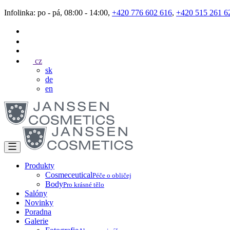
Infolinka: po - pá, 08:00 - 14:00,
+420 776 602 616
,
+420 515 261 6
cz
sk
de
en
Produkty
Cosmeceutical
Péče o obličej
Body
Pro krásné tělo
Salóny
Novinky
Poradna
Galerie