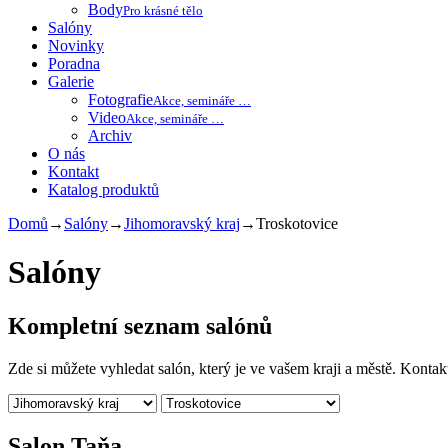
Body
Pro krásné tělo
Salóny
Novinky
Poradna
Galerie
Fotografie
Akce, semináře …
Video
Akce, semináře …
Archiv
O nás
Kontakt
Katalog produktů
Domů
→
Salóny
→
Jihomoravský kraj
→
Troskotovice
Salóny
Kompletní seznam salónů
Zde si můžete vyhledat salón, který je ve vašem kraji a městě. Konta
Salon Taňa