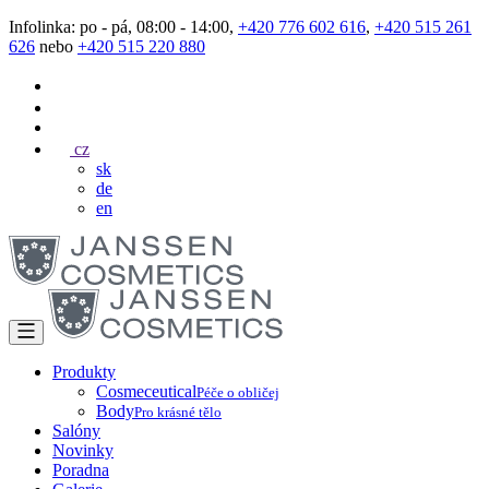
Infolinka: po - pá, 08:00 - 14:00,
+420 776 602 616
,
+420 515 261
626
nebo
+420 515 220 880
cz
sk
de
en
Produkty
Cosmeceutical
Péče o obličej
Body
Pro krásné tělo
Salóny
Novinky
Poradna