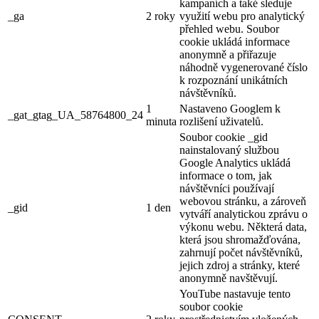
kampaních a také sleduje
_ga
2 roky
využití webu pro analytický
přehled webu. Soubor
cookie ukládá informace
anonymně a přiřazuje
náhodně vygenerované číslo
k rozpoznání unikátních
návštěvníků.
1
Nastaveno Googlem k
_gat_gtag_UA_58764800_24
minuta
rozlišení uživatelů.
Soubor cookie _gid
nainstalovaný službou
Google Analytics ukládá
informace o tom, jak
návštěvníci používají
webovou stránku, a zároveň
_gid
1 den
vytváří analytickou zprávu o
výkonu webu. Některá data,
která jsou shromažďována,
zahrnují počet návštěvníků,
jejich zdroj a stránky, které
anonymně navštěvují.
YouTube nastavuje tento
soubor cookie