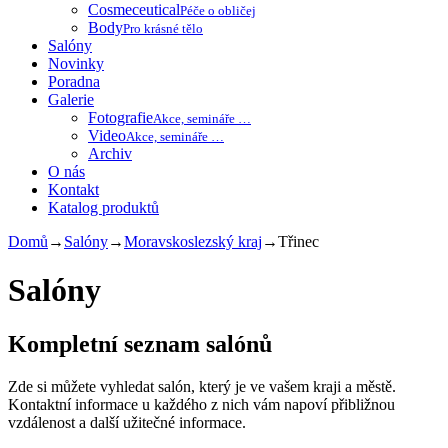
Cosmeceutical
Péče o obličej
Body
Pro krásné tělo
Salóny
Novinky
Poradna
Galerie
Fotografie
Akce, semináře …
Video
Akce, semináře …
Archiv
O nás
Kontakt
Katalog produktů
Domů
→
Salóny
→
Moravskoslezský kraj
→
Třinec
Salóny
Kompletní seznam salónů
Zde si můžete vyhledat salón, který je ve vašem kraji a městě.
Kontaktní informace u každého z nich vám napoví přibližnou
vzdálenost a další užitečné informace.