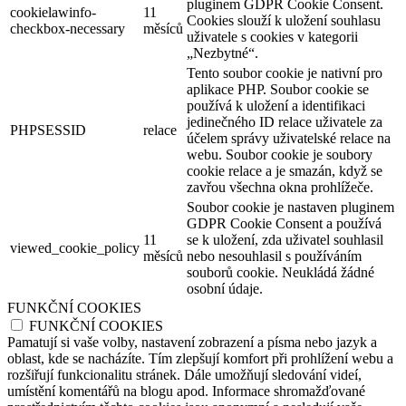
pluginem GDPR Cookie Consent.
cookielawinfo-
11
Cookies slouží k uložení souhlasu
checkbox-necessary
měsíců
uživatele s cookies v kategorii
„Nezbytné“.
Tento soubor cookie je nativní pro
aplikace PHP. Soubor cookie se
používá k uložení a identifikaci
jedinečného ID relace uživatele za
PHPSESSID
relace
účelem správy uživatelské relace na
webu. Soubor cookie je soubory
cookie relace a je smazán, když se
zavřou všechna okna prohlížeče.
Soubor cookie je nastaven pluginem
GDPR Cookie Consent a používá
11
se k uložení, zda uživatel souhlasil
viewed_cookie_policy
měsíců
nebo nesouhlasil s používáním
souborů cookie. Neukládá žádné
osobní údaje.
FUNKČNÍ COOKIES
FUNKČNÍ COOKIES
Pamatují si vaše volby, nastavení zobrazení a písma nebo jazyk a
oblast, kde se nacházíte. Tím zlepšují komfort při prohlížení webu a
rozšiřují funkcionalitu stránek. Dále umožňují sledování videí,
umístění komentářů na blogu apod. Informace shromažďované