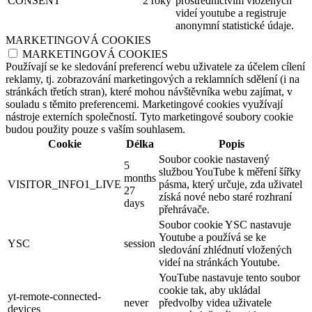
CONSENT
2 roky
prostřednictvím vložených
videí youtube a registruje
anonymní statistické údaje.
MARKETINGOVÁ COOKIES
MARKETINGOVÁ COOKIES
Používají se ke sledování preferencí webu uživatele za účelem cílení
reklamy, tj. zobrazování marketingových a reklamních sdělení (i na
stránkách třetích stran), které mohou návštěvníka webu zajímat, v
souladu s těmito preferencemi. Marketingové cookies využívají
nástroje externích společností. Tyto marketingové soubory cookie
budou použity pouze s vaším souhlasem.
Cookie
Délka
Popis
Soubor cookie nastavený
5
službou YouTube k měření šířky
months
VISITOR_INFO1_LIVE
pásma, který určuje, zda uživatel
27
získá nové nebo staré rozhraní
days
přehrávače.
Soubor cookie YSC nastavuje
Youtube a používá se ke
YSC
session
sledování zhlédnutí vložených
videí na stránkách Youtube.
YouTube nastavuje tento soubor
cookie tak, aby ukládal
yt-remote-connected-
never
předvolby videa uživatele
devices