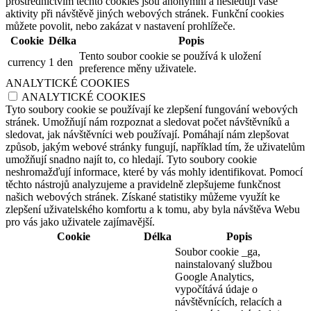
prostřednictvím těchto cookies jsou anonymní a nesledují vaše
aktivity při návštěvě jiných webových stránek. Funkční cookies
můžete povolit, nebo zakázat v nastavení prohlížeče.
Cookie
Délka
Popis
Tento soubor cookie se používá k uložení
currency
1 den
preference měny uživatele.
ANALYTICKÉ COOKIES
ANALYTICKÉ COOKIES
Tyto soubory cookie se používají ke zlepšení fungování webových
stránek. Umožňují nám rozpoznat a sledovat počet návštěvníků a
sledovat, jak návštěvníci web používají. Pomáhají nám zlepšovat
způsob, jakým webové stránky fungují, například tím, že uživatelům
umožňují snadno najít to, co hledají. Tyto soubory cookie
neshromažďují informace, které by vás mohly identifikovat. Pomocí
těchto nástrojů analyzujeme a pravidelně zlepšujeme funkčnost
našich webových stránek. Získané statistiky můžeme využít ke
zlepšení uživatelského komfortu a k tomu, aby byla návštěva Webu
pro vás jako uživatele zajímavější.
Cookie
Délka
Popis
Soubor cookie _ga,
nainstalovaný službou
Google Analytics,
vypočítává údaje o
návštěvnících, relacích a