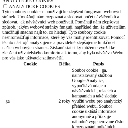
ANALYTICKÉ COOKIES
ANALYTICKÉ COOKIES
Tyto soubory cookie se používají ke zlepšení fungování webových
stránek. Umožňují nám rozpoznat a sledovat počet návštěvníků a
sledovat, jak návštěvníci web používají. Pomáhají nám zlepšovat
způsob, jakým webové stránky fungují, například tím, že uživatelům
umožňují snadno najít to, co hledají. Tyto soubory cookie
neshromažďují informace, které by vás mohly identifikovat. Pomocí
těchto nástrojů analyzujeme a pravidelně zlepšujeme funkčnost
našich webových stránek. Získané statistiky můžeme využít ke
zlepšení uživatelského komfortu a k tomu, aby byla návštěva Webu
pro vás jako uživatele zajímavější.
Cookie
Délka
Popis
Soubor cookie _ga,
nainstalovaný službou
Google Analytics,
vypočítává údaje o
návštěvnících, relacích a
kampaních a také sleduje
_ga
2 roky
využití webu pro analytický
přehled webu. Soubor
cookie ukládá informace
anonymně a přiřazuje
náhodně vygenerované číslo
k rozpoznání unikátních