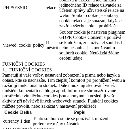
jedinečného ID relace uživatele za
PHPSESSID
relace
účelem správy uživatelské relace na
webu. Soubor cookie je soubory
cookie relace a je smazán, když se
zavřou všechna okna prohlížeče.
Soubor cookie je nastaven pluginem
GDPR Cookie Consent a používá
11
se k uložení, zda uživatel souhlasil
viewed_cookie_policy
měsíců
nebo nesouhlasil s používáním
souborů cookie. Neukládá žádné
osobní údaje.
FUNKČNÍ COOKIES
FUNKČNÍ COOKIES
Pamatují si vaše volby, nastavení zobrazení a písma nebo jazyk a
oblast, kde se nacházíte. Tím zlepšují komfort při prohlížení webu a
rozšiřují funkcionalitu stránek. Dále umožňují sledování videí,
umístění komentářů na blogu apod. Informace shromažďované
prostřednictvím těchto cookies jsou anonymní a nesledují vaše
aktivity při návštěvě jiných webových stránek. Funkční cookies
můžete povolit, nebo zakázat v nastavení prohlížeče.
Cookie
Délka
Popis
Tento soubor cookie se používá k uložení
currency
1 den
preference měny uživatele.