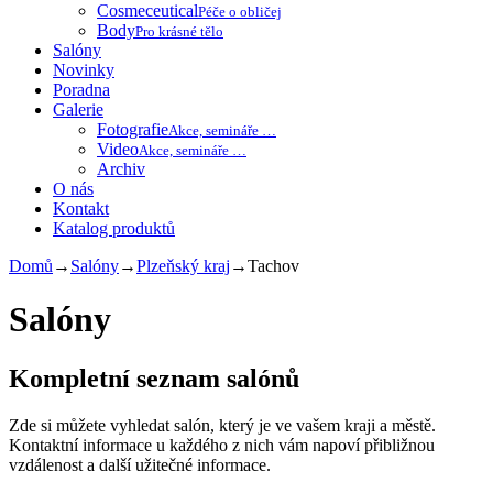
Cosmeceutical
Péče o obličej
Body
Pro krásné tělo
Salóny
Novinky
Poradna
Galerie
Fotografie
Akce, semináře …
Video
Akce, semináře …
Archiv
O nás
Kontakt
Katalog produktů
Domů
→
Salóny
→
Plzeňský kraj
→
Tachov
Salóny
Kompletní seznam salónů
Zde si můžete vyhledat salón, který je ve vašem kraji a městě.
Kontaktní informace u každého z nich vám napoví přibližnou
vzdálenost a další užitečné informace.