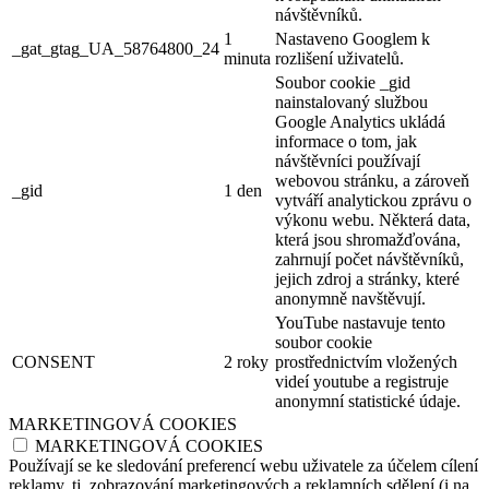
návštěvníků.
1
Nastaveno Googlem k
_gat_gtag_UA_58764800_24
minuta
rozlišení uživatelů.
Soubor cookie _gid
nainstalovaný službou
Google Analytics ukládá
informace o tom, jak
návštěvníci používají
webovou stránku, a zároveň
_gid
1 den
vytváří analytickou zprávu o
výkonu webu. Některá data,
která jsou shromažďována,
zahrnují počet návštěvníků,
jejich zdroj a stránky, které
anonymně navštěvují.
YouTube nastavuje tento
soubor cookie
CONSENT
2 roky
prostřednictvím vložených
videí youtube a registruje
anonymní statistické údaje.
MARKETINGOVÁ COOKIES
MARKETINGOVÁ COOKIES
Používají se ke sledování preferencí webu uživatele za účelem cílení
reklamy, tj. zobrazování marketingových a reklamních sdělení (i na