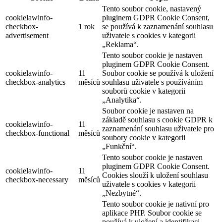
Tento soubor cookie, nastavený
cookielawinfo-
pluginem GDPR Cookie Consent,
checkbox-
1 rok
se používá k zaznamenání souhlasu
advertisement
uživatele s cookies v kategorii
„Reklama“.
Tento soubor cookie je nastaven
pluginem GDPR Cookie Consent.
cookielawinfo-
11
Soubor cookie se používá k uložení
checkbox-analytics
měsíců
souhlasu uživatele s používáním
souborů cookie v kategorii
„Analytika“.
Soubor cookie je nastaven na
základě souhlasu s cookie GDPR k
cookielawinfo-
11
zaznamenání souhlasu uživatele pro
checkbox-functional
měsíců
soubory cookie v kategorii
„Funkční“.
Tento soubor cookie je nastaven
pluginem GDPR Cookie Consent.
cookielawinfo-
11
Cookies slouží k uložení souhlasu
checkbox-necessary
měsíců
uživatele s cookies v kategorii
„Nezbytné“.
Tento soubor cookie je nativní pro
aplikace PHP. Soubor cookie se
používá k uložení a identifikaci