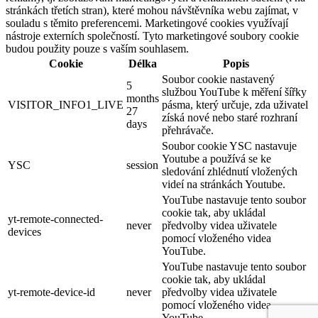
stránkách třetích stran), které mohou návštěvníka webu zajímat, v
souladu s těmito preferencemi. Marketingové cookies využívají
nástroje externích společností. Tyto marketingové soubory cookie
budou použity pouze s vaším souhlasem.
Cookie
Délka
Popis
Soubor cookie nastavený
5
službou YouTube k měření šířky
months
VISITOR_INFO1_LIVE
pásma, který určuje, zda uživatel
27
získá nové nebo staré rozhraní
days
přehrávače.
Soubor cookie YSC nastavuje
Youtube a používá se ke
YSC
session
sledování zhlédnutí vložených
videí na stránkách Youtube.
YouTube nastavuje tento soubor
cookie tak, aby ukládal
yt-remote-connected-
never
předvolby videa uživatele
devices
pomocí vloženého videa
YouTube.
YouTube nastavuje tento soubor
cookie tak, aby ukládal
yt-remote-device-id
never
předvolby videa uživatele
pomocí vloženého videa
YouTube.