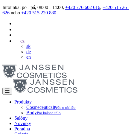
Infolinka: po - pá, 08:00 - 14:00,
+420 776 602 616
,
+420 515 261
626
nebo
+420 515 220 880
cz
sk
de
en
Produkty
Cosmeceutical
Péče o obličej
Body
Pro krásné tělo
Salóny
Novinky
Poradna