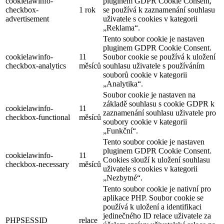
cookielawinfo-
pluginem GDPR Cookie Consent,
checkbox-
1 rok
se používá k zaznamenání souhlasu
advertisement
uživatele s cookies v kategorii
„Reklama“.
Tento soubor cookie je nastaven
pluginem GDPR Cookie Consent.
cookielawinfo-
11
Soubor cookie se používá k uložení
checkbox-analytics
měsíců
souhlasu uživatele s používáním
souborů cookie v kategorii
„Analytika“.
Soubor cookie je nastaven na
základě souhlasu s cookie GDPR k
cookielawinfo-
11
zaznamenání souhlasu uživatele pro
checkbox-functional
měsíců
soubory cookie v kategorii
„Funkční“.
Tento soubor cookie je nastaven
pluginem GDPR Cookie Consent.
cookielawinfo-
11
Cookies slouží k uložení souhlasu
checkbox-necessary
měsíců
uživatele s cookies v kategorii
„Nezbytné“.
Tento soubor cookie je nativní pro
aplikace PHP. Soubor cookie se
používá k uložení a identifikaci
jedinečného ID relace uživatele za
PHPSESSID
relace