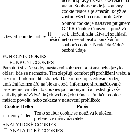
účelem správy uživatelské relace na
webu. Soubor cookie je soubory
cookie relace a je smazán, když se
zavřou všechna okna prohlížeče.
Soubor cookie je nastaven pluginem
GDPR Cookie Consent a používá
11
se k uložení, zda uživatel souhlasil
viewed_cookie_policy
měsíců
nebo nesouhlasil s používáním
souborů cookie. Neukládá žádné
osobní údaje.
FUNKČNÍ COOKIES
FUNKČNÍ COOKIES
Pamatují si vaše volby, nastavení zobrazení a písma nebo jazyk a
oblast, kde se nacházíte. Tím zlepšují komfort při prohlížení webu a
rozšiřují funkcionalitu stránek. Dále umožňují sledování videí,
umístění komentářů na blogu apod. Informace shromažďované
prostřednictvím těchto cookies jsou anonymní a nesledují vaše
aktivity při návštěvě jiných webových stránek. Funkční cookies
můžete povolit, nebo zakázat v nastavení prohlížeče.
Cookie
Délka
Popis
Tento soubor cookie se používá k uložení
currency
1 den
preference měny uživatele.
ANALYTICKÉ COOKIES
ANALYTICKÉ COOKIES