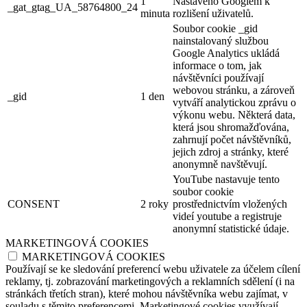
1
Nastaveno Googlem k
_gat_gtag_UA_58764800_24
minuta
rozlišení uživatelů.
Soubor cookie _gid
nainstalovaný službou
Google Analytics ukládá
informace o tom, jak
návštěvníci používají
webovou stránku, a zároveň
_gid
1 den
vytváří analytickou zprávu o
výkonu webu. Některá data,
která jsou shromažďována,
zahrnují počet návštěvníků,
jejich zdroj a stránky, které
anonymně navštěvují.
YouTube nastavuje tento
soubor cookie
CONSENT
2 roky
prostřednictvím vložených
videí youtube a registruje
anonymní statistické údaje.
MARKETINGOVÁ COOKIES
MARKETINGOVÁ COOKIES
Používají se ke sledování preferencí webu uživatele za účelem cílení
reklamy, tj. zobrazování marketingových a reklamních sdělení (i na
stránkách třetích stran), které mohou návštěvníka webu zajímat, v
souladu s těmito preferencemi. Marketingové cookies využívají