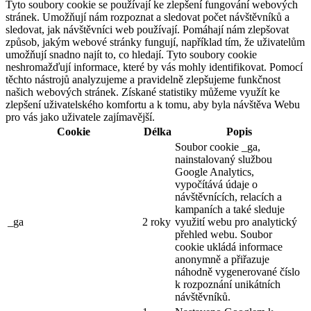
Tyto soubory cookie se používají ke zlepšení fungování webových
stránek. Umožňují nám rozpoznat a sledovat počet návštěvníků a
sledovat, jak návštěvníci web používají. Pomáhají nám zlepšovat
způsob, jakým webové stránky fungují, například tím, že uživatelům
umožňují snadno najít to, co hledají. Tyto soubory cookie
neshromažďují informace, které by vás mohly identifikovat. Pomocí
těchto nástrojů analyzujeme a pravidelně zlepšujeme funkčnost
našich webových stránek. Získané statistiky můžeme využít ke
zlepšení uživatelského komfortu a k tomu, aby byla návštěva Webu
pro vás jako uživatele zajímavější.
Cookie
Délka
Popis
Soubor cookie _ga,
nainstalovaný službou
Google Analytics,
vypočítává údaje o
návštěvnících, relacích a
kampaních a také sleduje
_ga
2 roky
využití webu pro analytický
přehled webu. Soubor
cookie ukládá informace
anonymně a přiřazuje
náhodně vygenerované číslo
k rozpoznání unikátních
návštěvníků.