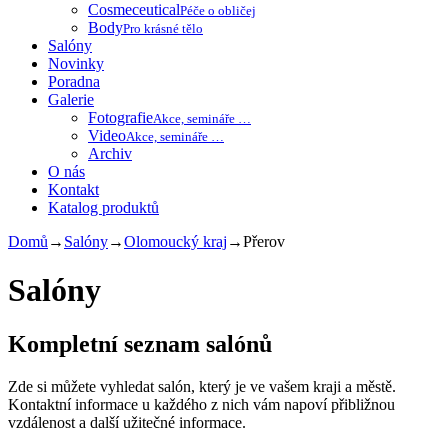
Cosmeceutical
Péče o obličej
Body
Pro krásné tělo
Salóny
Novinky
Poradna
Galerie
Fotografie
Akce, semináře …
Video
Akce, semináře …
Archiv
O nás
Kontakt
Katalog produktů
Domů
→
Salóny
→
Olomoucký kraj
→
Přerov
Salóny
Kompletní seznam salónů
Zde si můžete vyhledat salón, který je ve vašem kraji a městě.
Kontaktní informace u každého z nich vám napoví přibližnou
vzdálenost a další užitečné informace.