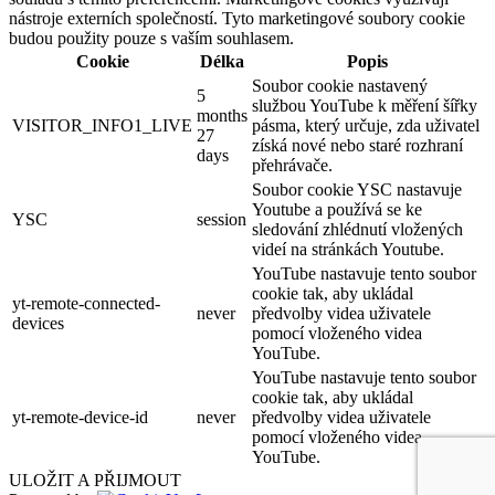
nástroje externích společností. Tyto marketingové soubory cookie
budou použity pouze s vaším souhlasem.
Cookie
Délka
Popis
Soubor cookie nastavený
5
službou YouTube k měření šířky
months
VISITOR_INFO1_LIVE
pásma, který určuje, zda uživatel
27
získá nové nebo staré rozhraní
days
přehrávače.
Soubor cookie YSC nastavuje
Youtube a používá se ke
YSC
session
sledování zhlédnutí vložených
videí na stránkách Youtube.
YouTube nastavuje tento soubor
cookie tak, aby ukládal
yt-remote-connected-
never
předvolby videa uživatele
devices
pomocí vloženého videa
YouTube.
YouTube nastavuje tento soubor
cookie tak, aby ukládal
yt-remote-device-id
never
předvolby videa uživatele
pomocí vloženého videa
YouTube.
ULOŽIT A PŘIJMOUT