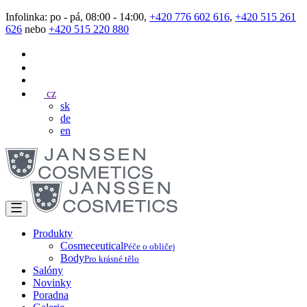
Infolinka: po - pá, 08:00 - 14:00,
+420 776 602 616
,
+420 515 261
626
nebo
+420 515 220 880
cz
sk
de
en
Produkty
Cosmeceutical
Péče o obličej
Body
Pro krásné tělo
Salóny
Novinky
Poradna